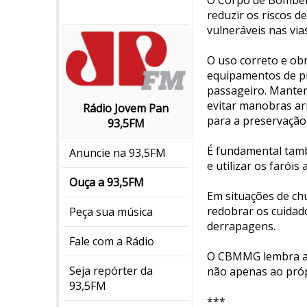
O Corpo de Bombeir
reduzir os riscos d
vulneráveis nas vias
O uso correto e ob
equipamentos de pr
passageiro. Manter 
evitar manobras ar
Rádio Jovem Pan
para a preservação 
93,5FM
É fundamental també
Anuncie na 93,5FM
e utilizar os faróis
Ouça a 93,5FM
Em situações de ch
redobrar os cuidad
Peça sua música
derrapagens.
Fale com a Rádio
O CBMMG lembra ain
Seja repórter da
não apenas ao próp
93,5FM
***