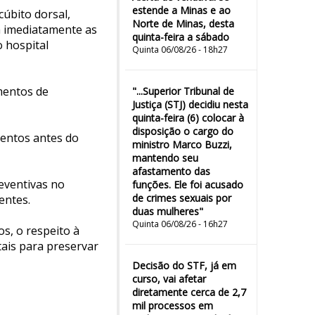
estende a Minas e ao
úbito dorsal,
Norte de Minas, desta
m imediatamente as
quinta-feira a sábado
 hospital
Quinta 06/08/26 - 18h27
mentos de
"...Superior Tribunal de
Justiça (STJ) decidiu nesta
quinta-feira (6) colocar à
disposição o cargo do
entos antes do
ministro Marco Buzzi,
mantendo seu
afastamento das
eventivas no
funções. Ele foi acusado
de crimes sexuais por
entes.
duas mulheres"
Quinta 06/08/26 - 16h27
s, o respeito à
tais para preservar
Decisão do STF, já em
curso, vai afetar
diretamente cerca de 2,7
mil processos em