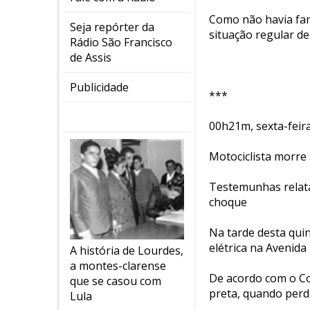
Como não havia fami
Seja repórter da
situação regular d
Rádio São Francisco
de Assis
Publicidade
***
00h21m, sexta-feir
Motociclista morre 
Testemunhas relat
choque
Na tarde desta qui
elétrica na Avenida
A história de Lourdes,
a montes-clarense
De acordo com o Co
que se casou com
preta, quando perde
Lula