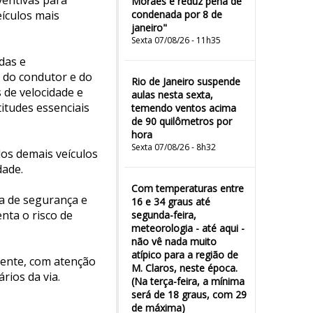
ventivas para
Moraes e reduz pena de
eículos mais
condenada por 8 de
janeiro"
Sexta 07/08/26 - 11h35
das e
 do condutor e do
Rio de Janeiro suspende
 de velocidade e
aulas nesta sexta,
itudes essenciais
temendo ventos acima
de 90 quilômetros por
hora
Sexta 07/08/26 - 8h32
dos demais veículos
dade.
Com temperaturas entre
ia de segurança e
16 e 34 graus até
nta o risco de
segunda-feira,
meteorologia - até aqui -
não vê nada muito
atípico para a região de
mente, com atenção
M. Claros, neste época.
ios da via.
(Na terça-feira, a mínima
será de 18 graus, com 29
de máxima)