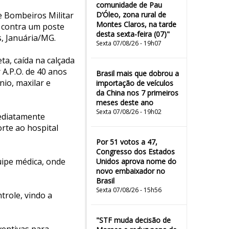
comunidade de Pau
de Bombeiros Militar
D’Óleo, zona rural de
Montes Claros, na tarde
a contra um poste
desta sexta-feira (07)"
s, Januária/MG.
Sexta 07/08/26 - 19h07
ta, caída na calçada
 A.P.O. de 40 anos
Brasil mais que dobrou a
nio, maxilar e
importação de veículos
da China nos 7 primeiros
meses deste ano
Sexta 07/08/26 - 19h02
mediatamente
rte ao hospital
Por 51 votos a 47,
Congresso dos Estados
uipe médica, onde
Unidos aprova nome do
novo embaixador no
Brasil
Sexta 07/08/26 - 15h56
trole, vindo a
"STF muda decisão de