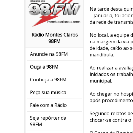
Na tarde desta quin
– Januária, foi ac
da rede de transmis
Rádio Montes Claros
No local, a equipe 
98FM
na margem da via pr
de idade, caído ao 
Anuncie na 98FM
mandíbula.
Ouça a 98FM
Ao realizar a avali
iniciados os traba
Conheça a 98FM
municipal.
Peça sua música
Ao chegar no hospi
após procedimentos 
Fale com a Rádio
Segundo relatos de 
Seja repórter da
chocar-se contra o 
98FM