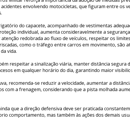
os Militar reforça a importância da adoção de medidas pre
e acidentes envolvendo motocicletas, que figuram entre os v
.
rigatório do capacete, acompanhado de vestimentas adequa
oteção individual, aumenta consideravelmente a segurança
atenção redobrada ao fluxo de veículos, respeitar os limites
riscadas, como o tráfego entre carros em movimento, são at
da vida.
m respeitar a sinalização viária, manter distância segura 
 acesos em qualquer horário do dia, garantindo maior visibili
uva, recomenda-se reduzir a velocidade, aumentar a distânc
os com a frenagem, considerando que a pista molhada aume
da que a direção defensiva deve ser praticada constante
rio comportamento, mas também às ações dos demais usuár