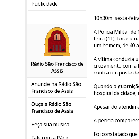
Publicidade
10h30m, sexta-feira,
A Polícia Militar d
feira (11), foi aci
um homem, de 40 an
A vítima conduzia 
Rádio São Francisco de
cruzamento com a Ru
Assis
contra um poste de 
Anuncie na Rádio São
Quando a guarnição
Francisco de Assis
hospital da cidade,
Ouça a Rádio São
Apesar do atendimen
Francisco de Assis
A perícia comparece
Peça sua música
Foi constatado que 
Fale com a Rádio