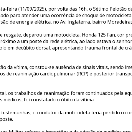
ta-feira (11/09/2025), por volta das 16h, o Sétimo Pelotão 
ionado para atender uma ocorrência de choque de motociclet
são de energia elétrica, no Av. Inglaterra, bairro Moradeira
de resgate, deparou uma motocicleta, Honda 125 Fan, cor pre
óximo a um poste da rede elétrica, ao lado estava o senhor
solo em decúbito dorsal, apresentando trauma frontal de crâ
ação da vítima, constou-se ausência de sinais vitais, sendo i
lhos de reanimação cardiopulmonar (RCP) e posterior transpo
tal, os trabalhos de reanimação foram continuados pela eq
médicos, foi constatado o óbito da vítima.
testemunhas, o condutor da motocicleta teria perdido o con
poste.