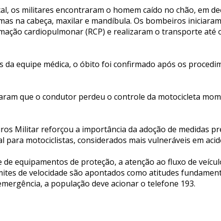
al, os militares encontraram o homem caído no chão, em dec
as na cabeça, maxilar e mandíbula. Os bombeiros iniciara
ação cardiopulmonar (RCP) e realizaram o transporte até o
s da equipe médica, o óbito foi confirmado após os procedi
aram que o condutor perdeu o controle da motocicleta mom
os Militar reforçou a importância da adoção de medidas pr
al para motociclistas, considerados mais vulneráveis em acid
 de equipamentos de proteção, a atenção ao fluxo de veículo
limites de velocidade são apontados como atitudes fundamen
emergência, a população deve acionar o telefone 193.