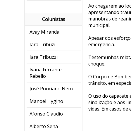
Ao chegarem ao loc
apresentando traum
manobras de reanim
Colunistas
municipal.
Avay Miranda
Apesar dos esforço
Iara Tribuzi
emergência.
Iara Tribuzzi
Testemunhas relat
choque.
Ivana Ferrante
Rebello
O Corpo de Bombeir
trânsito, em especi
José Ponciano Neto
O uso do capacete e
Manoel Hygino
sinalização e aos 
vidas. Em casos de 
Afonso Cláudio
Alberto Sena