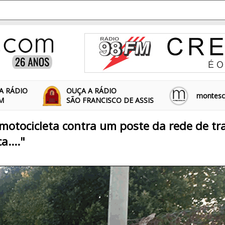
A RÁDIO
OUÇA A RÁDIO
montescl
FM
SÃO FRANCISCO DE ASSIS
 motocicleta contra um poste da rede de t
a...."