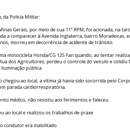
 da Polícia Militar:
e Minas Gerais, por meio de sua 11ª RPM, foi acionada, na tar
onada a comparecer à Avenida Inglaterra, bairro Moradeiras, 
os, morreu em decorrência de acidente de trânsito.
uma motocicleta Honda/CG 125 Fan quando, ao tentar realiz
a dos Agricultores, perdeu o controle do veículo e colidiu
iluminação pública.
 chegou ao local, a vítima já havia sido socorrida pelo Cor
 em parada cardiorrespiratória.
to médico, não resistiu aos ferimentos e faleceu.
u ao local e realizou os trabalhos de praxe.
o condutor era inabilitado.