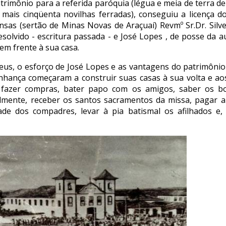
rimônio para a referida paróquia (légua e meia de terra 
 mais cinqüenta novilhas ferradas), conseguiu a licença do
nsas (sertão de Minas Novas de Araçuaí) Revmº Sr.Dr. Silve
solvido - escritura passada - e José Lopes , de posse da 
 em frente à sua casa.
us, o esforço de José Lopes e as vantagens do patrimônio
inhança começaram a construir suas casas à sua volta e 
 fazer compras, bater papo com os amigos, saber os bo
almente, receber os santos sacramentos da missa, pagar 
de dos compadres, levar à pia batismal os afilhados e, a