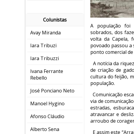
Colunistas
A população foi 
sobrados, dos faze
Avay Miranda
volta da Capela, 
Iara Tribuzi
povoado passou a s
ponto comercial de g
Iara Tribuzzi
A notícia da rique
de criação de gado
Ivana Ferrante
cultura do feijão, 
Rebello
população.
José Ponciano Neto
Comunicação escass
via de comunicação
Manoel Hygino
estradas, esburac
atravancar e desli
Afonso Cláudio
arroubo de coragem
Alberto Sena
E assim este “Arra