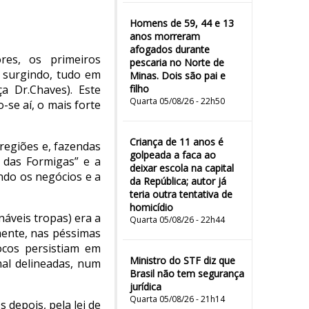
Homens de 59, 44 e 13
anos morreram
afogados durante
res, os primeiros
pescaria no Norte de
m surgindo, tudo em
Minas. Dois são pai e
a Dr.Chaves). Este
filho
Quarta 05/08/26 - 22h50
se aí, o mais forte
Criança de 11 anos é
 regiões e, fazendas
golpeada a faca ao
l das Formigas” e a
deixar escola na capital
endo os negócios e a
da República; autor já
teria outra tentativa de
homicídio
náveis tropas) era a
Quarta 05/08/26 - 22h44
mente, nas péssimas
ocos persistiam em
Ministro do STF diz que
mal delineadas, num
Brasil não tem segurança
jurídica
Quarta 05/08/26 - 21h14
 depois, pela lei de