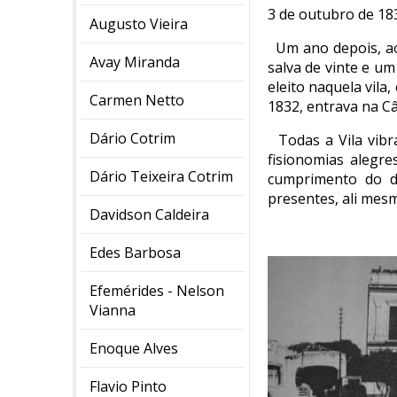
3 de outubro de 183
Augusto Vieira
Um ano depois, ao
Avay Miranda
salva de vinte e u
eleito naquela vila
Carmen Netto
1832, entrava na 
Dário Cotrim
Todas a Vila vib
fisionomias alegr
Dário Teixeira Cotrim
cumprimento do d
presentes, ali mes
Davidson Caldeira
Edes Barbosa
Efemérides - Nelson
Vianna
Enoque Alves
Flavio Pinto