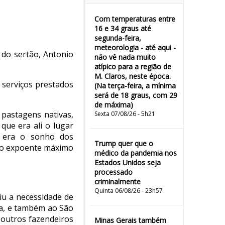
Com temperaturas entre
16 e 34 graus até
segunda-feira,
meteorologia - até aqui -
do sertão, Antonio
não vê nada muito
atípico para a região de
M. Claros, neste época.
 serviços prestados
(Na terça-feira, a mínima
será de 18 graus, com 29
de máxima)
 pastagens nativas,
Sexta 07/08/26 - 5h21
que era ali o lugar
e era o sonho dos
Trump quer que o
é o expoente máximo
médico da pandemia nos
Estados Unidos seja
processado
criminalmente
Quinta 06/08/26 - 23h57
iu a necessidade de
ia, e também ao São
outros fazendeiros
Minas Gerais também