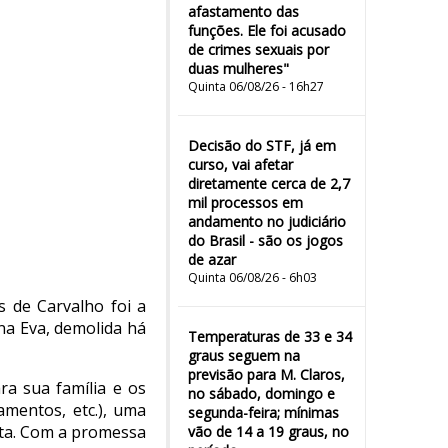
afastamento das
funções. Ele foi acusado
de crimes sexuais por
duas mulheres"
Quinta 06/08/26 - 16h27
Decisão do STF, já em
curso, vai afetar
diretamente cerca de 2,7
mil processos em
andamento no judiciário
do Brasil - são os jogos
de azar
Quinta 06/08/26 - 6h03
s de Carvalho foi a
na Eva, demolida há
Temperaturas de 33 e 34
graus seguem na
previsão para M. Claros,
ra sua família e os
no sábado, domingo e
amentos, etc.), uma
segunda-feira; mínimas
sta. Com a promessa
vão de 14 a 19 graus, no