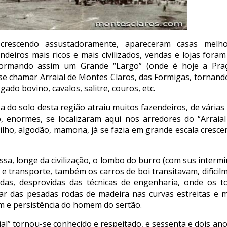
crescendo assustadoramente, apareceram casas melho
ndeiros mais ricos e mais civilizados, vendas e lojas fora
formando assim um Grande “Largo” (onde é hoje a Praç
e chamar Arraial de Montes Claros, das Formigas, tornando-
ado bovino, cavalos, salitre, couros, etc.
za do solo desta região atraiu muitos fazendeiros, de várias
, enormes, se localizaram aqui nos arredores do “Arraia
milho, algodão, mamona, já se fazia em grande escala cresc
a, longe da civilização, o lombo do burro (com sus intermi
 e transporte, também os carros de boi transitavam, dificil
adas, desprovidas das técnicas de engenharia, onde os t
zar das pesadas rodas de madeira nas curvas estreitas e 
 e persistência do homem do sertão.
ial” tornou-se conhecido e respeitado, e sessenta e dois anos