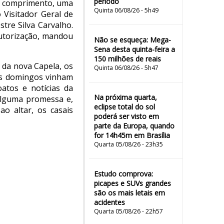
período
de comprimento, uma
Quinta 06/08/26 - 5h49
 Visitador Geral de
stre Silva Carvalho.
autorização, mandou
Não se esqueça: Mega-
Sena desta quinta-feira a
150 milhões de reais
 da nova Capela, os
Quinta 06/08/26 - 5h47
aos domingos vinham
atos e notícias da
Na próxima quarta,
alguma promessa e,
eclipse total do sol
o altar, os casais
poderá ser visto em
parte da Europa, quando
for 14h45m em Brasília
Quarta 05/08/26 - 23h35
Estudo comprova:
picapes e SUVs grandes
são os mais letais em
acidentes
Quarta 05/08/26 - 22h57