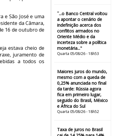
˜...o Banco Central voltou
ra e São José e uma
a apontar o cenário de
esidente da Câmara,
indefinição acerca dos
 de 16 de outubro de
conflitos armados no
Oriente Médio e da
incerteza sobre a política
eja estava cheio de
monetária..."
Quarta 05/08/26 - 18h53
raxe, juramento de
ebidas a todos os
Maiores juros do mundo,
mesmo com a queda de
0,25% anunciada no final
da tarde: Rússia agora
fica em primeiro lugar,
seguido do Brasil, México
e África do Sul
Quarta 05/08/26 - 18h52
Taxa de juros no Brasil
cai de 14,25% para 14%,