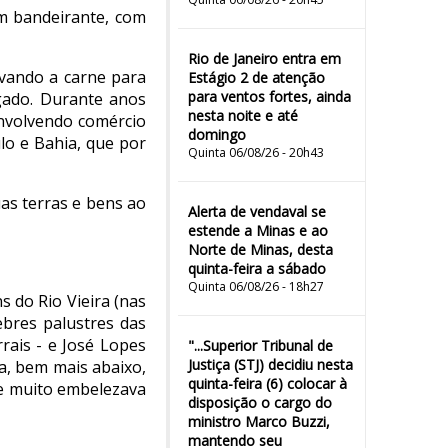
um bandeirante, com
Rio de Janeiro entra em
evando a carne para
Estágio 2 de atenção
para ventos fortes, ainda
gado. Durante anos
nesta noite e até
nvolvendo comércio
domingo
lo e Bahia, que por
Quinta 06/08/26 - 20h43
uas terras e bens ao
Alerta de vendaval se
estende a Minas e ao
Norte de Minas, desta
quinta-feira a sábado
Quinta 06/08/26 - 18h27
s do Rio Vieira (nas
ebres palustres das
rais - e José Lopes
"...Superior Tribunal de
Justiça (STJ) decidiu nesta
a, bem mais abaixo,
quinta-feira (6) colocar à
ue muito embelezava
disposição o cargo do
ministro Marco Buzzi,
mantendo seu