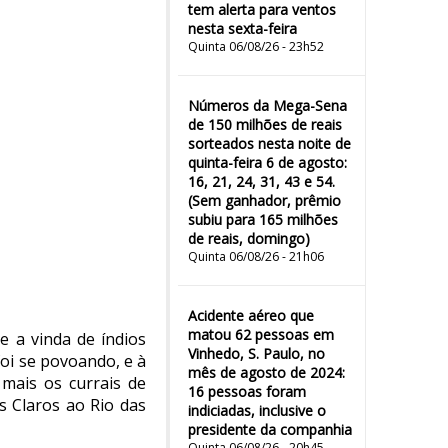
tem alerta para ventos
nesta sexta-feira
Quinta 06/08/26 - 23h52
Números da Mega-Sena
de 150 milhões de reais
sorteados nesta noite de
quinta-feira 6 de agosto:
16, 21, 24, 31, 43 e 54.
(Sem ganhador, prêmio
subiu para 165 milhões
de reais, domingo)
Quinta 06/08/26 - 21h06
Acidente aéreo que
matou 62 pessoas em
e a vinda de índios
Vinhedo, S. Paulo, no
oi se povoando, e à
mês de agosto de 2024:
mais os currais de
16 pessoas foram
s Claros ao Rio das
indiciadas, inclusive o
presidente da companhia
Quinta 06/08/26 - 20h45