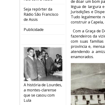
de doar um bom pat
légua de largura e
Seja repórter da
Jurisdições e Dispe
Rádio São Francisco
Tudo legalmente re
de Assis
construir a Capela,
Publicidade
Com a Graça de De
fazendeiros da viz
com suas famílias
província e, mens
atendendo a amiza
enamorados.
A história de Lourdes,
a montes-clarense
que se casou com
Lula