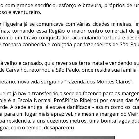
to com grande sacrifício, esforço e bravura, próprios de 
oso e aventureiro.
Figueira já se comunicava com várias cidades mineiras, l
inas, tornando essa Região o maior centro comercial de 
u como um bravo conquistador, acumulando fortuna e dese
e tornara conhecida e cobiçada por fazendeiros de São Pau
já velho e cansado, quis rever sua terra natal e vendendo s
de Carvalho, retornou a São Paulo, onde residia sua família.
etário, nova vida surgiu na “Fazenda dos Montes Claros”.
ueira já havia transferido a sede da fazenda para as margen
je é a Escola Normal Prof.Plínio Ribeiro) por causa das f
de. A sede antiga já estava danificada - assim como os cur
-la para um lugar mais aprazível, na mesma margem do Vieir
sua residência, a uns duzentos metros, uma bonita lagoa q
lagoa, com o tempo, desapareceu.