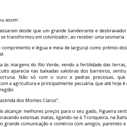
u assim :
assaram desde que um grande bandeirante e desbravador 
, se transformou em colonizador, ao receber uma sesmaria
e comprimento e légua e meia de largura) como prêmio dos
l.
 às margens do Rio Verde, vendo a fertilidade das terras,
tuito aparecia nas baixadas salobras dos barreiros, sentiu 
 fortuna. Não só com o ouro e pedras preciosas, qu
com a agricultura e principalmente pecuária, que até hoje 
região.
“Fazenda dos Montes Claros”.
do alcançar melhores preços para o seu gado, Figueira sent
sbravando extensas matas, ligando-se à Tronqueira, na Bah
do grande comunicação e comércio com amigos, parentes e 