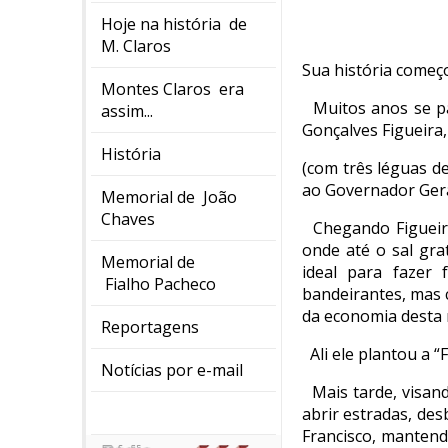
Hoje na história de
M. Claros
Sua história começo
Montes Claros era
Muitos anos se p
assim...
Gonçalves Figueira
História
(com três léguas d
ao Governador Gera
Memorial de João
Chaves
Chegando Figueira
onde até o sal gra
Memorial de
ideal para fazer
Fialho Pacheco
bandeirantes, mas 
da economia desta 
Reportagens
Ali ele plantou a 
Notícias por e-mail
Mais tarde, visan
abrir estradas, de
Francisco, manten