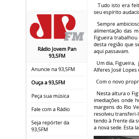
Tudo isto era fei
seu espírito audaci
Sempre ambicioso 
alimentação das m
Figueira trabalho
desta região que s
Rádio Jovem Pan
aqui passavam.
93,5FM
Um dia, Figueira,
Anuncie na 93,5FM
Alferes José Lopes 
Com o novo propri
Ouça a 93,5FM
Nesta altura o Fig
Peça sua música
imediações onde ho
margens do Rio Ver
Fale com a Rádio
resolveu transferi
tendo à frente da 
Seja repórter da
a nova sede. Esta 
93,5FM