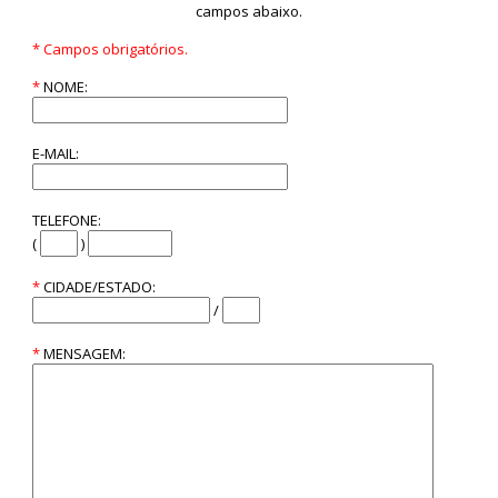
campos abaixo.
* Campos obrigatórios.
*
NOME:
E-MAIL:
TELEFONE:
(
)
*
CIDADE/ESTADO:
/
*
MENSAGEM: