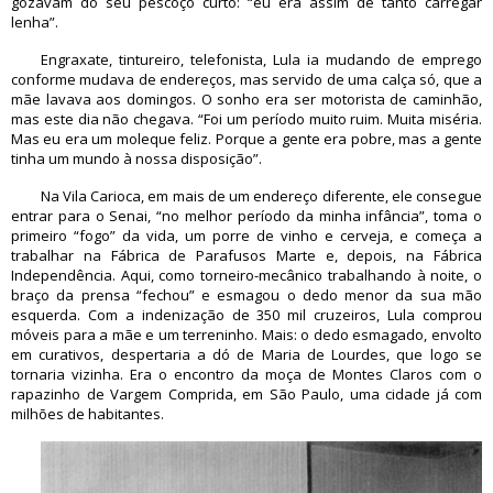
gozavam do seu pescoço curto: “eu era assim de tanto carregar
lenha”.
Engraxate, tintureiro, telefonista, Lula ia mudando de emprego
conforme mudava de endereços, mas servido de uma calça só, que a
mãe lavava aos domingos. O sonho era ser motorista de caminhão,
mas este dia não chegava. “Foi um período muito ruim. Muita miséria.
Mas eu era um moleque feliz. Porque a gente era pobre, mas a gente
tinha um mundo à nossa disposição”.
Na Vila Carioca, em mais de um endereço diferente, ele consegue
entrar para o Senai, “no melhor período da minha infância”, toma o
primeiro “fogo” da vida, um porre de vinho e cerveja, e começa a
trabalhar na Fábrica de Parafusos Marte e, depois, na Fábrica
Independência. Aqui, como torneiro-mecânico trabalhando à noite, o
braço da prensa “fechou” e esmagou o dedo menor da sua mão
esquerda. Com a indenização de 350 mil cruzeiros, Lula comprou
móveis para a mãe e um terreninho. Mais: o dedo esmagado, envolto
em curativos, despertaria a dó de Maria de Lourdes, que logo se
tornaria vizinha. Era o encontro da moça de Montes Claros com o
rapazinho de Vargem Comprida, em São Paulo, uma cidade já com
milhões de habitantes.