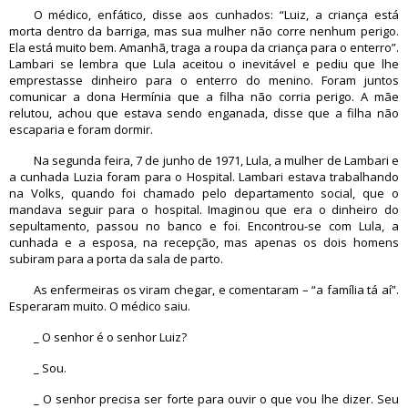
O médico, enfático, disse aos cunhados: “Luiz, a criança está
morta dentro da barriga, mas sua mulher não corre nenhum perigo.
Ela está muito bem. Amanhã, traga a roupa da criança para o enterro”.
Lambari se lembra que Lula aceitou o inevitável e pediu que lhe
emprestasse dinheiro para o enterro do menino. Foram juntos
comunicar a dona Hermínia que a filha não corria perigo. A mãe
relutou, achou que estava sendo enganada, disse que a filha não
escaparia e foram dormir.
Na segunda feira, 7 de junho de 1971, Lula, a mulher de Lambari e
a cunhada Luzia foram para o Hospital. Lambari estava trabalhando
na Volks, quando foi chamado pelo departamento social, que o
mandava seguir para o hospital. Imaginou que era o dinheiro do
sepultamento, passou no banco e foi. Encontrou-se com Lula, a
cunhada e a esposa, na recepção, mas apenas os dois homens
subiram para a porta da sala de parto.
As enfermeiras os viram chegar, e comentaram – “a família tá aí”.
Esperaram muito. O médico saiu.
_ O senhor é o senhor Luiz?
_ Sou.
_ O senhor precisa ser forte para ouvir o que vou lhe dizer. Seu