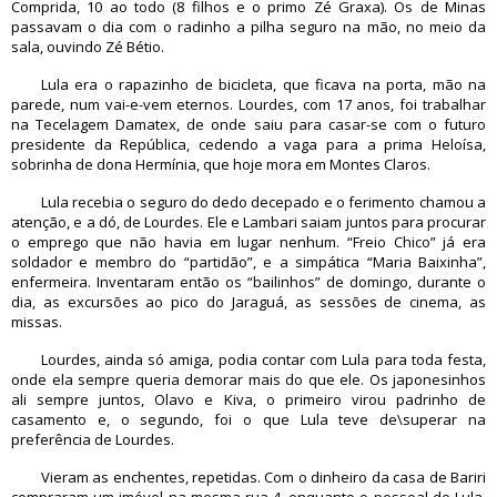
Comprida, 10 ao todo (8 filhos e o primo Zé Graxa). Os de Minas
passavam o dia com o radinho a pilha seguro na mão, no meio da
sala, ouvindo Zé Bétio.
Lula era o rapazinho de bicicleta, que ficava na porta, mão na
parede, num vai-e-vem eternos. Lourdes, com 17 anos, foi trabalhar
na Tecelagem Damatex, de onde saiu para casar-se com o futuro
presidente da República, cedendo a vaga para a prima Heloísa,
sobrinha de dona Hermínia, que hoje mora em Montes Claros.
Lula recebia o seguro do dedo decepado e o ferimento chamou a
atenção, e a dó, de Lourdes. Ele e Lambari saiam juntos para procurar
o emprego que não havia em lugar nenhum. “Freio Chico” já era
soldador e membro do “partidão”, e a simpática “Maria Baixinha”,
enfermeira. Inventaram então os “bailinhos” de domingo, durante o
dia, as excursões ao pico do Jaraguá, as sessões de cinema, as
missas.
Lourdes, ainda só amiga, podia contar com Lula para toda festa,
onde ela sempre queria demorar mais do que ele. Os japonesinhos
ali sempre juntos, Olavo e Kiva, o primeiro virou padrinho de
casamento e, o segundo, foi o que Lula teve de\superar na
preferência de Lourdes.
Vieram as enchentes, repetidas. Com o dinheiro da casa de Bariri