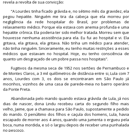
revela a revolta de sua convicção:
“A Lourdes tinha ficado grávida e, no sétimo mês da gravidez, ela
pegou hepatite. Ninguém me tira da cabeça que ela morreu por
negligência da rede hospitalar do Brasil, por problemas de
relaxamento médico. Porque ela estava com anemia profunda e uma
hepatite crônica. Ela poderia ter sido melhor tratada. Morreu sem que
houvesse nenhuma assistência para ela. Eu fui ao hospital e vi. Ela
gritava, ela gritava, ela gritava. Não tinha um médico para atender,
não tinha ninguém. Sinceramente, eu tenho muitas restrições a esses
médicos que estavam no hospital. Hoje, eu tenho consciência de
quanto um desgraçado de um pobre passa nos hospitais”.
Fugitivos da mesma seca de 1952 nos sertões de Pernambuco e
de Montes Claros, a 3 mil quilômetros de distância entre si, Lula com 7
anos, Lourdes com 3, os dois se encontraram em São Paulo já
mocinhos, vizinhos de uma casa de parede-meia no bairro operário
da Ponte Preta.
Abandonada pelo marido quando estava grávida de Lula, já nos
dias de nascer, dona Lindu recebeu carta do segundo filho mais
velho, Jaime, que a chamava para São Paulo, supostamente a pedido
do marido. O penúltimo dos filhos e caçula dos homens, Lula, havia
escapado de morrer aos 4 anos, quando uma jumenta o ergueu pela
boca, numa mordida, e só o largou depois de receber uma punhalada
no pescoço.