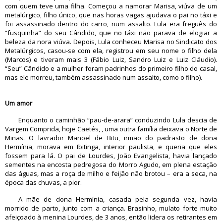
com quem teve uma filha. Começou a namorar Marisa, viúva de um
metalúrgico, filho único, que nas horas vagas ajudava o pai no táxi e
foi assassinado dentro do carro, num assalto. Lula era freguês do
“fusquinha” do seu Cândido, que no táxi não parava de elogiar a
beleza da nora viúva. Depois, Lula conheceu Marisa no Sindicato dos
Metalúrgicos, casou-se com ela, registrou em seu nome o filho dela
(Marcos) e tiveram mais 3 (Fábio Luiz, Sandro Luiz e Luiz Cláudio).
“Seu” Cândido e a mulher foram padrinhos do primeiro filho do casal,
mas ele morreu, também assassinado num assalto, como o filho).
Um amor
Enquanto o caminhão “pau-de-arara” conduzindo Lula descia de
Vargem Comprida, hoje Caetés, , uma outra família deixava o Norte de
Minas. O lavrador Manoel de Bitu, irmão do padrasto de dona
Hermínia, morava em Ibitinga, interior paulista, e queria que eles
fossem para lá. O pai de Lourdes, João Evangelista, havia lançado
sementes na encosta pedregosa do Morro Agudo, em plena estação
das águas, mas a roça de milho e feijão não brotou – era a seca, na
época das chuvas, a pior.
A mãe de dona Hermínia, casada pela segunda vez, havia
morrido de parto, junto com a criança. Brasinho, mulato forte muito
afeiçoado à menina Lourdes, de 3 anos, então lidera os retirantes em