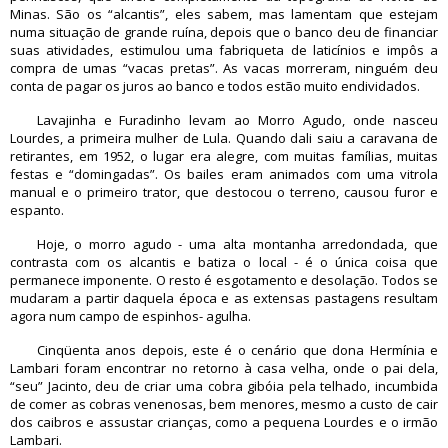
Minas. São os “alcantis”, eles sabem, mas lamentam que estejam
numa situação de grande ruína, depois que o banco deu de financiar
suas atividades, estimulou uma fabriqueta de laticínios e impôs a
compra de umas “vacas pretas”. As vacas morreram, ninguém deu
conta de pagar os juros ao banco e todos estão muito endividados.
Lavajinha e Furadinho levam ao Morro Agudo, onde nasceu
Lourdes, a primeira mulher de Lula. Quando dali saiu a caravana de
retirantes, em 1952, o lugar era alegre, com muitas famílias, muitas
festas e “domingadas”. Os bailes eram animados com uma vitrola
manual e o primeiro trator, que destocou o terreno, causou furor e
espanto.
Hoje, o morro agudo - uma alta montanha arredondada, que
contrasta com os alcantis e batiza o local - é o única coisa que
permanece imponente. O resto é esgotamento e desolação. Todos se
mudaram a partir daquela época e as extensas pastagens resultam
agora num campo de espinhos- agulha.
Cinqüenta anos depois, este é o cenário que dona Hermínia e
Lambari foram encontrar no retorno à casa velha, onde o pai dela,
“seu” Jacinto, deu de criar uma cobra gibóia pela telhado, incumbida
de comer as cobras venenosas, bem menores, mesmo a custo de cair
dos caibros e assustar crianças, como a pequena Lourdes e o irmão
Lambari.