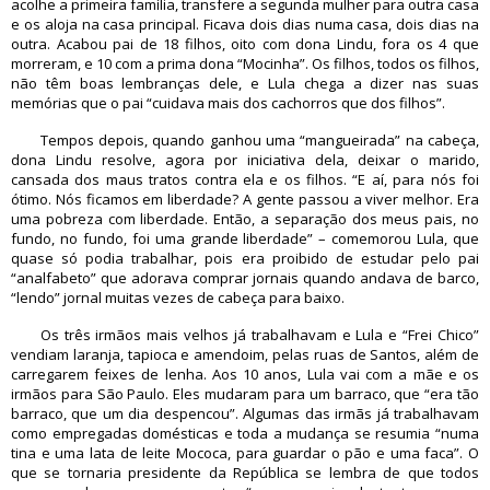
acolhe a primeira família, transfere a segunda mulher para outra casa
e os aloja na casa principal. Ficava dois dias numa casa, dois dias na
outra. Acabou pai de 18 filhos, oito com dona Lindu, fora os 4 que
morreram, e 10 com a prima dona “Mocinha”. Os filhos, todos os filhos,
não têm boas lembranças dele, e Lula chega a dizer nas suas
memórias que o pai “cuidava mais dos cachorros que dos filhos”.
Tempos depois, quando ganhou uma “mangueirada” na cabeça,
dona Lindu resolve, agora por iniciativa dela, deixar o marido,
cansada dos maus tratos contra ela e os filhos. “E aí, para nós foi
ótimo. Nós ficamos em liberdade? A gente passou a viver melhor. Era
uma pobreza com liberdade. Então, a separação dos meus pais, no
fundo, no fundo, foi uma grande liberdade” – comemorou Lula, que
quase só podia trabalhar, pois era proibido de estudar pelo pai
“analfabeto” que adorava comprar jornais quando andava de barco,
“lendo” jornal muitas vezes de cabeça para baixo.
Os três irmãos mais velhos já trabalhavam e Lula e “Frei Chico”
vendiam laranja, tapioca e amendoim, pelas ruas de Santos, além de
carregarem feixes de lenha. Aos 10 anos, Lula vai com a mãe e os
irmãos para São Paulo. Eles mudaram para um barraco, que “era tão
barraco, que um dia despencou”. Algumas das irmãs já trabalhavam
como empregadas domésticas e toda a mudança se resumia “numa
tina e uma lata de leite Mococa, para guardar o pão e uma faca”. O
que se tornaria presidente da República se lembra de que todos