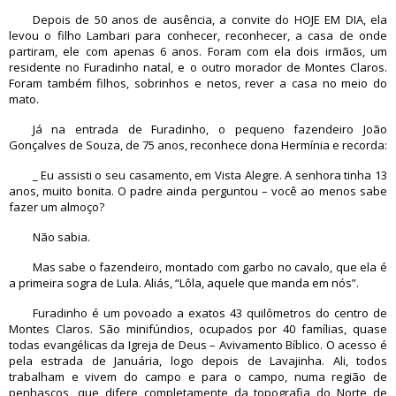
Depois de 50 anos de ausência, a convite do HOJE EM DIA, ela
levou o filho Lambari para conhecer, reconhecer, a casa de onde
partiram, ele com apenas 6 anos. Foram com ela dois irmãos, um
residente no Furadinho natal, e o outro morador de Montes Claros.
Foram também filhos, sobrinhos e netos, rever a casa no meio do
mato.
Já na entrada de Furadinho, o pequeno fazendeiro João
Gonçalves de Souza, de 75 anos, reconhece dona Hermínia e recorda:
_ Eu assisti o seu casamento, em Vista Alegre. A senhora tinha 13
anos, muito bonita. O padre ainda perguntou – você ao menos sabe
fazer um almoço?
Não sabia.
Mas sabe o fazendeiro, montado com garbo no cavalo, que ela é
a primeira sogra de Lula. Aliás, “Lôla, aquele que manda em nós”.
Furadinho é um povoado a exatos 43 quilômetros do centro de
Montes Claros. São minifúndios, ocupados por 40 famílias, quase
todas evangélicas da Igreja de Deus – Avivamento Bíblico. O acesso é
pela estrada de Januária, logo depois de Lavajinha. Ali, todos
trabalham e vivem do campo e para o campo, numa região de
penhascos, que difere completamente da topografia do Norte de