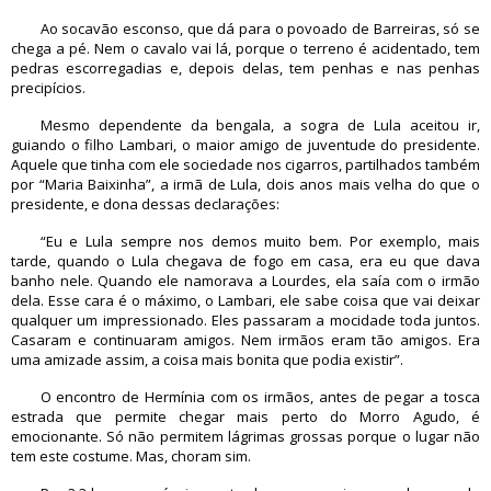
Ao socavão esconso, que dá para o povoado de Barreiras, só se
chega a pé. Nem o cavalo vai lá, porque o terreno é acidentado, tem
pedras escorregadias e, depois delas, tem penhas e nas penhas
precipícios.
Mesmo dependente da bengala, a sogra de Lula aceitou ir,
guiando o filho Lambari, o maior amigo de juventude do presidente.
Aquele que tinha com ele sociedade nos cigarros, partilhados também
por “Maria Baixinha”, a irmã de Lula, dois anos mais velha do que o
presidente, e dona dessas declarações:
“Eu e Lula sempre nos demos muito bem. Por exemplo, mais
tarde, quando o Lula chegava de fogo em casa, era eu que dava
banho nele. Quando ele namorava a Lourdes, ela saía com o irmão
dela. Esse cara é o máximo, o Lambari, ele sabe coisa que vai deixar
qualquer um impressionado. Eles passaram a mocidade toda juntos.
Casaram e continuaram amigos. Nem irmãos eram tão amigos. Era
uma amizade assim, a coisa mais bonita que podia existir”.
O encontro de Hermínia com os irmãos, antes de pegar a tosca
estrada que permite chegar mais perto do Morro Agudo, é
emocionante. Só não permitem lágrimas grossas porque o lugar não
tem este costume. Mas, choram sim.