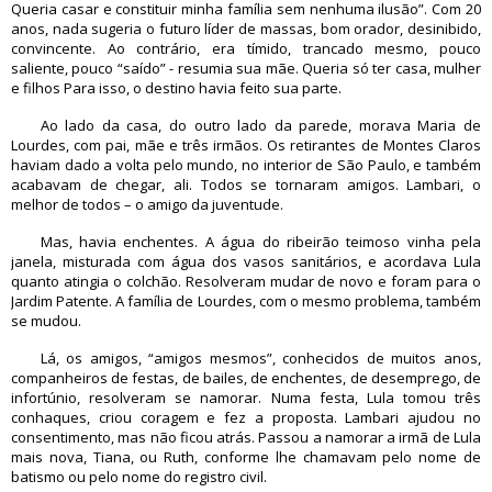
Queria casar e constituir minha família sem nenhuma ilusão”. Com 20
anos, nada sugeria o futuro líder de massas, bom orador, desinibido,
convincente. Ao contrário, era tímido, trancado mesmo, pouco
saliente, pouco “saído” - resumia sua mãe. Queria só ter casa, mulher
e filhos Para isso, o destino havia feito sua parte.
Ao lado da casa, do outro lado da parede, morava Maria de
Lourdes, com pai, mãe e três irmãos. Os retirantes de Montes Claros
haviam dado a volta pelo mundo, no interior de São Paulo, e também
acabavam de chegar, ali. Todos se tornaram amigos. Lambari, o
melhor de todos – o amigo da juventude.
Mas, havia enchentes. A água do ribeirão teimoso vinha pela
janela, misturada com água dos vasos sanitários, e acordava Lula
quanto atingia o colchão. Resolveram mudar de novo e foram para o
Jardim Patente. A família de Lourdes, com o mesmo problema, também
se mudou.
Lá, os amigos, “amigos mesmos”, conhecidos de muitos anos,
companheiros de festas, de bailes, de enchentes, de desemprego, de
infortúnio, resolveram se namorar. Numa festa, Lula tomou três
conhaques, criou coragem e fez a proposta. Lambari ajudou no
consentimento, mas não ficou atrás. Passou a namorar a irmã de Lula
mais nova, Tiana, ou Ruth, conforme lhe chamavam pelo nome de
batismo ou pelo nome do registro civil.