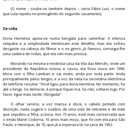
(O nome – soube-se também depois – seria Fábio Luiz, o nome
que Lula repetiu no primogênito do segundo casamento).
De volta
Dona Hermínia apoia-se numa bengala para caminhar. A intensa
simpatia e a simplicidade minimizam este detalhe, mas ela sofreu
desgaste na cabeça do fêmur e o ex-genro, já famoso, consegui-lhe
uma cadeira de rodas, que ela não mais precisa.
Morando na mesma e modesta casa da Vila das Mercês, onde um
presidente da República noivou e casou, ela ficou viuva em 1990.
Mora com o filho Lambari e sai muito, anda por toda parte. Anda
principalmente pelos bingos, e a voz da neta na secretária eletrônica
do telefone resume: “Você ligou para dona Hermínia. No momento, fui
até o bingo. Se demorar, é porque fiquei rica. Se não, voltarei logo. Por
favor, ligue mais tarde. Obrigada”.
O olhar sereno, a voz mansa e doce, o cabelo pintado com
discrição, nada sugere o sudário de uma vida de retirante e de mãe
que sepultou a filha, a única. Aos 73 anos, está mais conservada que
o irmão Mané Codorna, 10 anos mais moço, que foi com ela para São
Paulo, e Henrique, de 70, que já a esperava lá, na seca de 1952.