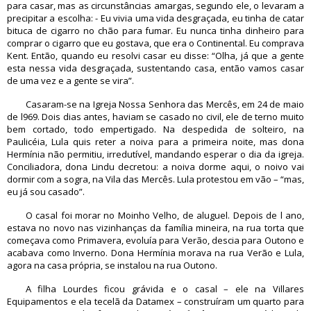
para casar, mas as circunstâncias amargas, segundo ele, o levaram a
precipitar a escolha: - Eu vivia uma vida desgraçada, eu tinha de catar
bituca de cigarro no chão para fumar. Eu nunca tinha dinheiro para
comprar o cigarro que eu gostava, que era o Continental. Eu comprava
Kent. Então, quando eu resolvi casar eu disse: “Olha, já que a gente
esta nessa vida desgraçada, sustentando casa, então vamos casar
de uma vez e a gente se vira”.
Casaram-se na Igreja Nossa Senhora das Mercês, em 24 de maio
de l969. Dois dias antes, haviam se casado no civil, ele de terno muito
bem cortado, todo empertigado. Na despedida de solteiro, na
Paulicéia, Lula quis reter a noiva para a primeira noite, mas dona
Hermínia não permitiu, irredutível, mandando esperar o dia da igreja.
Conciliadora, dona Lindu decretou: a noiva dorme aqui, o noivo vai
dormir com a sogra, na Vila das Mercês. Lula protestou em vão – “mas,
eu já sou casado”.
O casal foi morar no Moinho Velho, de aluguel. Depois de l ano,
estava no novo nas vizinhanças da família mineira, na rua torta que
começava como Primavera, evoluía para Verão, descia para Outono e
acabava como Inverno. Dona Hermínia morava na rua Verão e Lula,
agora na casa própria, se instalou na rua Outono.
A filha Lourdes ficou grávida e o casal – ele na Villares
Equipamentos e ela tecelã da Datamex – construíram um quarto para