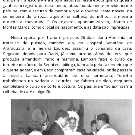
dia, para ir a escola – ele e os irmãos. Foi nesta época que os quatro
ganharam registro de nascimento, atabalhoadamente providenciado
pelo pai com o recurso de memória que dispunha: “este nasceu na
sementeira do arroz..., aquele na colheita do milho..., a menina
durante a chuvarada...”. Os registros apontam Miralta, distrito de
Montes Claros, como o local de nascimento, e as data são imprecisas.
Nesta época, por 1 ano e precisos 26 dias, dona Hermínia foi
tratar-se do pulmão, também ela, no Hospital Sanatório de
Araraquara, e a menina Lourdes, assumiu o comando da casa.
Seguiram depois para Bariri, já como arrendatários de terra que
produzia amendoim, milho e mamona. Lambari fazia o curso de
torneiro-mecânico do Senai em Ibitinga, bancado pelo fazendeiro que
o queria adotar, e em Bariri compraram casa na cidade, onde passam
a residir. Lambari arrendatário de uma torneraria, Toninho
trabalhando na padaria e, Lourdes, na fábrica de óleo, enquanto
completava o curso de corte e costura. Os pais eram “bóias-frias”na
colheita de café e algodão.