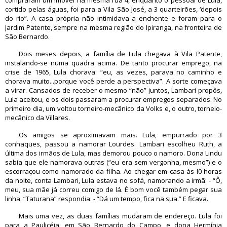
compraram um imóvel na mesma rua 4, enquanto o pessoal de Lula,
cortido pelas águas, foi para a Vila São José, a 3 quarteirões, ‘depois
do rio”. A casa própria não intimidava a enchente e foram para o
Jardim Patente, sempre na mesma região do Ipiranga, na fronteira de
São Bernardo.
Dois meses depois, a família de Lula chegava à Vila Patente,
instalando-se numa quadra acima. De tanto procurar emprego, na
crise de 1965, Lula chorava: “eu, as vezes, parava no caminho e
chorava muito...porque você perde a perspectiva”. A sorte começava
a virar. Cansados de receber o mesmo “não” juntos, Lambari propôs,
Lula aceitou, e os dois passaram a procurar empregos separados. No
primeiro dia, um voltou torneiro-mecânico da Volks e, o outro, torneio-
mecânico da Villares.
Os amigos se aproximavam mais. Lula, empurrado por 3
conhaques, passou a namorar Lourdes. Lambari escolheu Ruth, a
última dos irmãos de Lula, mas demorou pouco o namoro. Dona Lindu
sabia que ele namorava outras (“eu era sem vergonha, mesmo”) e o
escorraçou como namorado da filha. Ao chegar em casa às l0 horas
da noite, conta Lambari, Lula estava no sofá, namorando a irmã: - “Ô,
meu, sua mãe já correu comigo de lá. É bom você também pegar sua
linha. “Taturana” respondia: - “Dá um tempo, fica na sua.” E ficava.
Mais uma vez, as duas famílias mudaram de endereço. Lula foi
para a Paulicéia, em São Bernardo do Campo, e dona Hermínia