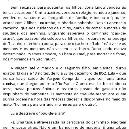
Sem recursos para sustentar os filhos, dona Lindu vendeu as
terras secas por 13 mil cruzeiros, vendeu o relógio, vendeu o jumento,
vendeu os santos e as fotografias de família, e tomou o “pau-de-
arara” com 7 filhos, um irmão, cunhada e sobrinho. Deixou apenas o
cachorro, que aos cuidados de um tio, parou de comer e morreu de
saudade dos meninos. Enquanto esperava o caminhão “pau-de-
arara”, que atrasou, ela colocou os filhos num quartinho na bodega
do Tozinho, e fechou a porta, para que o cachorro “Lobo” não visse os
meninos e os meninos não vissem o cachorro. Dona Lindu estava
determinada: “Vamos embora, ou bem ou mal, para morrer de fome,
nós morremos em São Paulo”.
A viagem até o marido e o segundo filho, em Santos, durou
exatos 13 dias e 13 noites, de l0 a 23 de dezembro de l952. Lula – que
nunca havia saído de Vargem Comprida - viajou com uma única
camisa, que chegou podre a São Paulo. O percurso foi feito todo na
terra; havia poucos ônibus e os raros postos de gasolina não
dispunham de banheiros. O motorista do “pau-de-arara” era quem
punha ordem na hora das “necessidades” e disciplinava no meio do
mato: “homens para um lado, mulheres para o outro”.
Lula descreve o “pau-de-arara”:
- É uma tábua atravessada na carroceria do caminhão. Não tem
nem encosto atrás. Não é um banquinho de madeira. É uma tábua