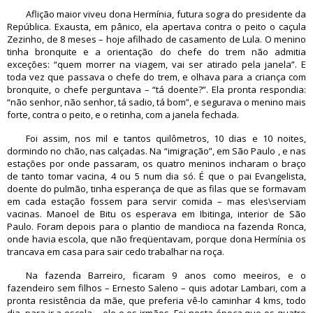
Aflição maior viveu dona Hermínia, futura sogra do presidente da
República. Exausta, em pânico, ela apertava contra o peito o caçula
Zezinho, de 8 meses – hoje afilhado de casamento de Lula. O menino
tinha bronquite e a orientação do chefe do trem não admitia
exceções: “quem morrer na viagem, vai ser atirado pela janela”. E
toda vez que passava o chefe do trem, e olhava para a criança com
bronquite, o chefe perguntava – “tá doente?”. Ela pronta respondia:
“não senhor, não senhor, tá sadio, tá bom”, e segurava o menino mais
forte, contra o peito, e o retinha, com a janela fechada.
Foi assim, nos mil e tantos quilômetros, 10 dias e 10 noites,
dormindo no chão, nas calçadas. Na “imigração”, em São Paulo , e nas
estações por onde passaram, os quatro meninos incharam o braço
de tanto tomar vacina, 4 ou 5 num dia só. É que o pai Evangelista,
doente do pulmão, tinha esperança de que as filas que se formavam
em cada estação fossem para servir comida – mas eles\serviam
vacinas. Manoel de Bitu os esperava em Ibitinga, interior de São
Paulo. Foram depois para o plantio de mandioca na fazenda Ronca,
onde havia escola, que não freqüentavam, porque dona Hermínia os
trancava em casa para sair cedo trabalhar na roça.
Na fazenda Barreiro, ficaram 9 anos como meeiros, e o
fazendeiro sem filhos – Ernesto Saleno – quis adotar Lambari, com a
pronta resistência da mãe, que preferia vê-lo caminhar 4 kms, todo