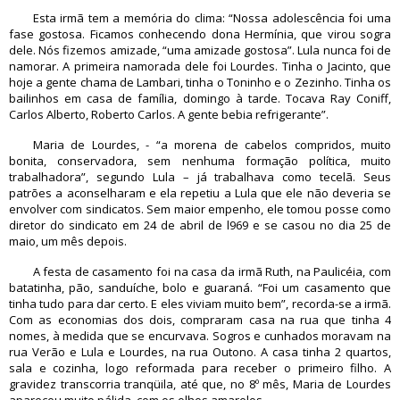
Esta irmã tem a memória do clima: “Nossa adolescência foi uma
fase gostosa. Ficamos conhecendo dona Hermínia, que virou sogra
dele. Nós fizemos amizade, “uma amizade gostosa”. Lula nunca foi de
namorar. A primeira namorada dele foi Lourdes. Tinha o Jacinto, que
hoje a gente chama de Lambari, tinha o Toninho e o Zezinho. Tinha os
bailinhos em casa de família, domingo à tarde. Tocava Ray Coniff,
Carlos Alberto, Roberto Carlos. A gente bebia refrigerante”.
Maria de Lourdes, - “a morena de cabelos compridos, muito
bonita, conservadora, sem nenhuma formação política, muito
trabalhadora”, segundo Lula – já trabalhava como tecelã. Seus
patrões a aconselharam e ela repetiu a Lula que ele não deveria se
envolver com sindicatos. Sem maior empenho, ele tomou posse como
diretor do sindicato em 24 de abril de l969 e se casou no dia 25 de
maio, um mês depois.
A festa de casamento foi na casa da irmã Ruth, na Paulicéia, com
batatinha, pão, sanduíche, bolo e guaraná. “Foi um casamento que
tinha tudo para dar certo. E eles viviam muito bem”, recorda-se a irmã.
Com as economias dos dois, compraram casa na rua que tinha 4
nomes, à medida que se encurvava. Sogros e cunhados moravam na
rua Verão e Lula e Lourdes, na rua Outono. A casa tinha 2 quartos,
sala e cozinha, logo reformada para receber o primeiro filho. A
gravidez transcorria tranqüila, até que, no 8º mês, Maria de Lourdes