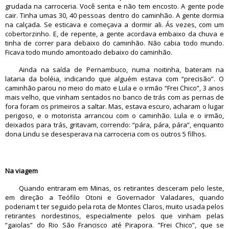
grudada na carroceria. Você senta e não tem encosto. A gente pode
cair. Tinha umas 30, 40 pessoas dentro do caminhão. A gente dormia
na calçada. Se esticava e começava a dormir ali. Ás vezes, com um
cobertorzinho. E, de repente, a gente acordava embaixo da chuva e
tinha de correr para debaixo do caminhão. Não cabia todo mundo.
Ficava todo mundo amontoado debaixo do caminhão.
Ainda na saída de Pernambuco, numa noitinha, bateram na
lataria da boléia, indicando que alguém estava com “precisão”. O
caminhão parou no meio do mato e Lula e o irmão “Frei Chico”, 3 anos
mais velho, que vinham sentados no banco de trás com as pernas de
fora foram os primeiros a saltar. Mas, estava escuro, acharam o lugar
perigoso, e o motorista arrancou com o caminhão. Lula e o irmão,
deixados para trás, gritavam, correndo: “pára, pára, pára”, enquanto
dona Lindu se desesperava na carroceria com os outros 5 filhos.
Na viagem
Quando entraram em Minas, os retirantes desceram pelo leste,
em direção a Teófilo Otoni e Governador Valadares, quando
poderiam t ter seguido pela rota de Montes Claros, muito usada pelos
retirantes nordestinos, especialmente pelos que vinham pelas
“gaiolas” do Rio São Francisco até Pirapora. ”Frei Chico”, que se