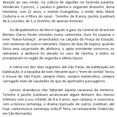
direção ao seu irmão, na cultura de algodão na fazenda paulista.
Venderam 2 porcos, 2 cavalos e galinha e seguiram: Brasinho, dona
Hermínia, com 22 anos, o marido Evangelista, o irmão dela, Mané
Codorna e os 4 filhos do casal - Toninho, de 8 anos, Jacinto (Lambari)
de 6, Lourdes, de 3, e Zezinho, de apenas 8 meses.
Os 48 quilômetros de Morro Agudo à gare da Central do Brasil em
Montes Claros foram vencidos numa camioneta. Duro foi esperar o
trem “maria-fumaça”, arranchados na calçada da Praça da Estação,
com centenas de outros retirantes. Depois de dias de espera, quando
fazia uma caçarolada de abóbora, o apito estridente convocou os
retirantes, a abóbora foi atirada no saco de farinha, e todos se
precipitaram no vagão de segunda e última classe.
A rotina nos dez dias seguintes até São Paulo, de baldeação em
baldeação, é a epopéia de todo retirante que o “trem do sertão” levou
e trouxe de São Paulo, sempre cheio, sempre melancólico, sempre
carregado mais de saudades do que de apinhados passageiros.
Lances dramáticos não faltaram àquela caravana de mineiros.
Toninho e Jacinto (Lambari) arrancaram algum dinheiro dos menos
infelizes com a voz infantil, de 8 e 6 anos, que cantava, e suavizava,
com a música sertaneja, o drama reprisado de outros. (Lambari, até
hoje, canta musica sertaneja, toda 6ª feira, no restaurante Chabocão,
em São Bernardo).