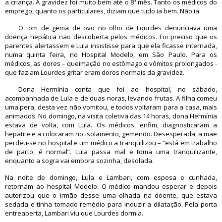
a criança. A gravidez foi muito bem até o 8º mês. Tanto os médicos do
emprego, quanto os particulares, diziam que tudo ia bem. Não ia.
O tom de gema de ovo no olho de Lourdes denunciava uma
doença hepática não descoberta pelos médicos. Foi preciso que os
parentes alertassem e Lula insistisse para que ela ficasse internada,
numa quinta feira, no Hospital Modelo, em São Paulo. Para os
médicos, as dores – queimação no estômago e vômitos prolongados -
que faziam Lourdes gritar eram dores normais da gravidez.
Dona Hermínia conta que foi ao hospital, no sábado,
acompanhada de Lula e de duas noras, levando frutas. A filha comeu
uma pera, desta vez não vomitou, e todos voltaram para a casa, mais
animados. No domingo, na visita coletiva das 14 horas, dona Hermínia
estava de volta, com Lula. Os médicos, enfim, diagnosticaram a
hepatite e a colocaram no isolamento, gemendo. Desesperada, a mãe
perdeu-se no hospital e um médico a tranqüilizou – “está em trabalho
de parto, é normal”. Lula passa mal e toma uma tranqüilizante,
enquanto a sogra vai embora sozinha, desolada.
Na noite de domingo, Lula e Lambari, com esposa e cunhada,
retornam ao hospital Modelo. O médico mandou esperar e depois
autorizou que o irmão desse uma olhada na doente, que estava
sedada e tinha tomado remédio para induzir a dilatação. Pela porta
entreaberta, Lambari viu que Lourdes dormia.