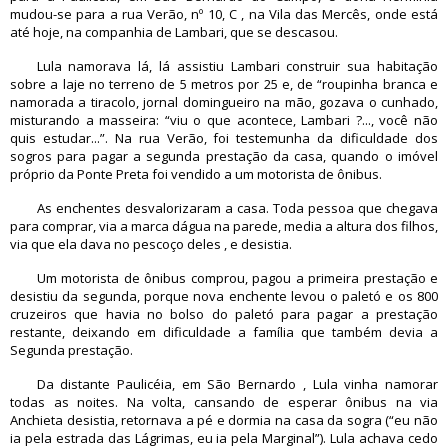
mudou-se para a rua Verão, nº 10, C , na Vila das Mercês, onde está
até hoje, na companhia de Lambari, que se descasou.
Lula namorava lá, lá assistiu Lambari construir sua habitação
sobre a laje no terreno de 5 metros por 25 e, de “roupinha branca e
namorada a tiracolo, jornal domingueiro na mão, gozava o cunhado,
misturando a masseira: “viu o que acontece, Lambari ?..., você não
quis estudar...”. Na rua Verão, foi testemunha da dificuldade dos
sogros para pagar a segunda prestação da casa, quando o imóvel
próprio da Ponte Preta foi vendido a um motorista de ônibus.
As enchentes desvalorizaram a casa. Toda pessoa que chegava
para comprar, via a marca dágua na parede, media a altura dos filhos,
via que ela dava no pescoço deles , e desistia.
Um motorista de ônibus comprou, pagou a primeira prestação e
desistiu da segunda, porque nova enchente levou o paletó e os 800
cruzeiros que havia no bolso do paletó para pagar a prestação
restante, deixando em dificuldade a família que também devia a
Segunda prestação.
Da distante Paulicéia, em São Bernardo , Lula vinha namorar
todas as noites. Na volta, cansando de esperar ônibus na via
Anchieta desistia, retornava a pé e dormia na casa da sogra (“eu não
ia pela estrada das Lágrimas, eu ia pela Marginal”). Lula achava cedo