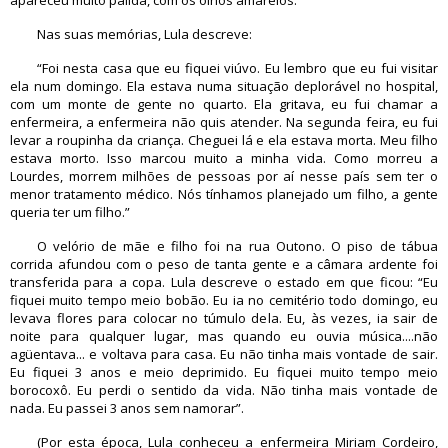
apareceu muito pálida, com os olhos amarelos.
Nas suas memórias, Lula descreve:
“Foi nesta casa que eu fiquei viúvo. Eu lembro que eu fui visitar
ela num domingo. Ela estava numa situação deplorável no hospital,
com um monte de gente no quarto. Ela gritava, eu fui chamar a
enfermeira, a enfermeira não quis atender. Na segunda feira, eu fui
levar a roupinha da criança. Cheguei lá e ela estava morta. Meu filho
estava morto. Isso marcou muito a minha vida. Como morreu a
Lourdes, morrem milhões de pessoas por aí nesse país sem ter o
menor tratamento médico. Nós tínhamos planejado um filho, a gente
queria ter um filho.”
O velório de mãe e filho foi na rua Outono. O piso de tábua
corrida afundou com o peso de tanta gente e a câmara ardente foi
transferida para a copa. Lula descreve o estado em que ficou: “Eu
fiquei muito tempo meio bobão. Eu ia no cemitério todo domingo, eu
levava flores para colocar no túmulo dela. Eu, às vezes, ia sair de
noite para qualquer lugar, mas quando eu ouvia música....não
agüentava... e voltava para casa. Eu não tinha mais vontade de sair.
Eu fiquei 3 anos e meio deprimido. Eu fiquei muito tempo meio
borocoxô. Eu perdi o sentido da vida. Não tinha mais vontade de
nada. Eu passei 3 anos sem namorar”.
(Por esta época, Lula conheceu a enfermeira Miriam Cordeiro,