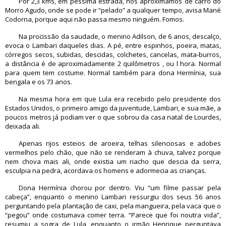
Por 2,3 kms, em péssima estrada, nos aproximamos de carro do
Morro Agudo, onde se pode ir “pelado” a qualquer tempo, avisa Mané
Codorna, porque aqui não passa mesmo ninguém. Fomos.
Na procissão da saudade, o menino Adilson, de 6 anos, descalço,
evoca o Lambari daqueles dias. A pé, entre espinhos, poeira, matas,
córregos secos, subidas, descidas, colchetes, cancelas, mata-burros,
a distância é de aproximadamente 2 quilômetros , ou l hora. Normal
para quem tem costume. Normal também para dona Hermínia, sua
bengala e os 73 anos.
Na mesma hora em que Lula era recebido pelo presidente dos
Estados Unidos, o primeiro amigo da juventude, Lambari, e sua mãe, a
poucos metros já podiam ver o que sobrou da casa natal de Lourdes,
deixada ali.
Apenas rijos esteios de aroeira, telhas silenciosas e adobes
vermelhos pelo chão, que não se renderam à chuva, talvez porque
nem chova mais ali, onde existia um riacho que descia da serra,
esculpia na pedra, acordava os homens e adormecia as crianças.
Dona Hermínia chorou por dentro. Viu “um filme passar pela
cabeça”, enquanto o menino Lambari ressurgiu dos seus 56 anos
perguntando pela plantação de caxi, pela mangueira, pela vaca que o
“pegou” onde costumava comer terra. “Parece que foi noutra vida”,
resumiu a sogra de Lula, enquanto o irmão Henrique perguntava