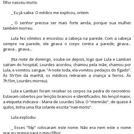
filho nasceu morto.
_ Eu já sabia. O médico me explicou, ontem.
_ O senhor precisa ser mais forte ainda, porque sua mulher
também morreu.
Lula fez vômitos e encostou a cabeça na parede. Com a cabeça
sempre na parede, ele girava o corpo contra a parede, girava...
girava... girava...
(Na noite de domingo, soube-se depois, logo que Lula e Lambari
saíram do hospital, Lourdes acordou, chamou pela mãe, chamou por
Lula, e vomitou sangue. “A noite toda, ela vomitou pedaços do fígado”.
Às 5h15m da manhã, os médicos retiraram a criança a ferros. Ás
7h15m, Lourdes morreu).
Lula e Lambari foram receber os corpos na pedra do necrotério.
Estavam cobertos por lençóis brancos e identificados. No lençol maior,
a etiqueta indicava – Maria de Lourdes Silva. O “meninão”, de quase 4
quilos, tinha uma fita colante escrita “nati-morto”.
Lula explodiu:
_ Esses “fdp” colocaram este nome. Não era nem este o nome
que eu queria para o meu filho!