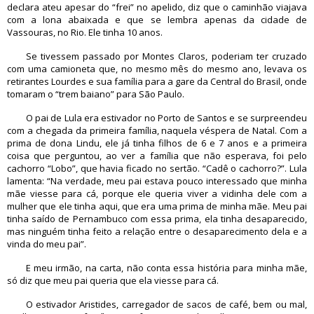
declara ateu apesar do “frei” no apelido, diz que o caminhão viajava
com a lona abaixada e que se lembra apenas da cidade de
Vassouras, no Rio. Ele tinha 10 anos.
Se tivessem passado por Montes Claros, poderiam ter cruzado
com uma camioneta que, no mesmo mês do mesmo ano, levava os
retirantes Lourdes e sua família para a gare da Central do Brasil, onde
tomaram o “trem baiano” para São Paulo.
O pai de Lula era estivador no Porto de Santos e se surpreendeu
com a chegada da primeira família, naquela véspera de Natal. Com a
prima de dona Lindu, ele já tinha filhos de 6 e 7 anos e a primeira
coisa que perguntou, ao ver a família que não esperava, foi pelo
cachorro “Lobo”, que havia ficado no sertão. “Cadê o cachorro?”. Lula
lamenta: “Na verdade, meu pai estava pouco interessado que minha
mãe viesse para cá, porque ele queria viver a vidinha dele com a
mulher que ele tinha aqui, que era uma prima de minha mãe. Meu pai
tinha saído de Pernambuco com essa prima, ela tinha desaparecido,
mas ninguém tinha feito a relação entre o desaparecimento dela e a
vinda do meu pai”.
E meu irmão, na carta, não conta essa história para minha mãe,
só diz que meu pai queria que ela viesse para cá.
O estivador Aristides, carregador de sacos de café, bem ou mal,