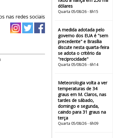
fixou a fiança em 250 mil
dólares
Quarta 05/08/26 - 8h15
os nas redes sociais
A medida adotada pelo
governo dos EUA é "sem
precedente" e Brasília
discute nesta quarta-feira
se adota o critério da
m
"reciprocidade"
Quarta 05/08/26 - 6h14
Meteorologia volta a ver
temperaturas de 34
graus em M. Claros, nas
tardes de sábado,
domingo e segunda,
caindo para 31 graus na
terça
Quarta 05/08/26 - 6h09