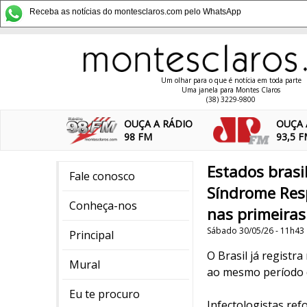
Receba as notícias do montesclaros.com pelo WhatsApp
Um olhar para o que é notícia em toda parte
Uma janela para Montes Claros
(38) 3229-9800
OUÇA A RÁDIO
OUÇA 
98 FM
93,5 
Estados brasi
Fale conosco
Síndrome Resp
Conheça-nos
nas primeiras
Sábado 30/05/26 - 11h43
Principal
O Brasil já registr
Mural
ao mesmo período 
Eu te procuro
Infectologistas ref