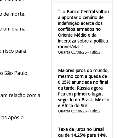
˜...o Banco Central voltou
o de morte.
a apontar o cenário de
indefinição acerca dos
e um dia na
conflitos armados no
Oriente Médio e da
incerteza sobre a política
monetária..."
o risco para
Quarta 05/08/26 - 18h53
Maiores juros do mundo,
o São Paulo,
mesmo com a queda de
0,25% anunciada no final
da tarde: Rússia agora
fica em primeiro lugar,
eram relação com a
seguido do Brasil, México
e África do Sul
Quarta 05/08/26 - 18h52
ras após o
Taxa de juros no Brasil
cai de 14,25% para 14%,