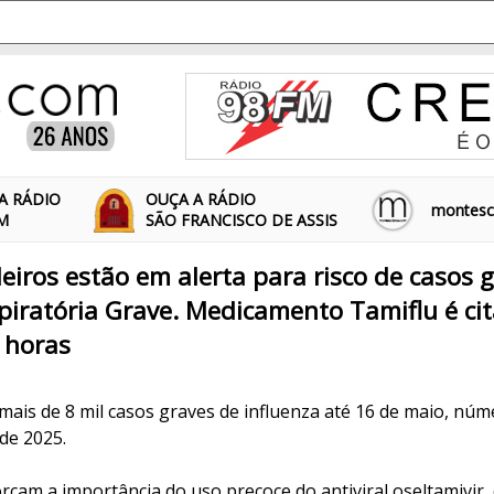
A RÁDIO
OUÇA A RÁDIO
montescl
FM
SÃO FRANCISCO DE ASSIS
leiros estão em alerta para risco de casos 
iratória Grave. Medicamento Tamiflu é ci
 horas
a mais de 8 mil casos graves de influenza até 16 de maio, nú
de 2025.
orçam a importância do uso precoce do antiviral oseltamivir, 