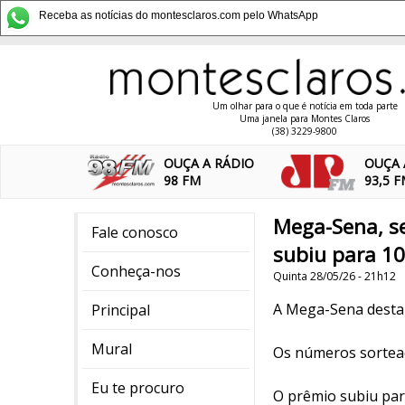
Receba as notícias do montesclaros.com pelo WhatsApp
Um olhar para o que é notícia em toda parte
Uma janela para Montes Claros
(38) 3229-9800
OUÇA A RÁDIO
OUÇA 
98 FM
93,5 
Mega-Sena, se
Fale conosco
subiu para 10
Conheça-nos
Quinta 28/05/26 - 21h12
A Mega-Sena desta q
Principal
Mural
Os números sorteado
Eu te procuro
O prêmio subiu par