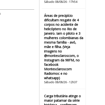
Sábado 08/08/26 - 17h54
m
Áreas de precipício
dificultam resgate de 4
corpos no acidente de
helicóptero no Rio de
Janeiro. Iam o piloto e 3
mulheres colombianas da
mesma família - avó,
mãe e filha. (Veja
imagens no
@montesclaroscom, o
Instagram da 98FM, no
facebook
Montesclaroscom
Radiomoc e no
whatsapp)
Sábado 08/08/26 - 12h37
Carga tributária atinge o
maior patamar da série
histórica - confirmam