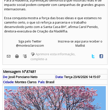
Para a Filadélfia, a premiação demonstra que histórias reais e de
impacto social podem competir com campanhas de grandes grupos
internacionais.
Essa conquista mostra a força das boas ideias e que estamos no
caminho certo, o que só reforça a parceria e o trabalho
desenvolvido junto com a Santa Casa BH”, afirma Carol Penido,
diretora-executiva de Criação da Filadélfia.
Siga pelo Twitter
Inscreva-se aqui para receber o
@montesclaroscom
Maillist
Aprimore esta informação,
complete-a
Mensagem N°
87481
De:
José Ponciano Neto
Data:
Terça 23/6/2026 14:15:07
Cidade:
Montes Claros
País:
Brasil