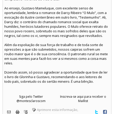
Ao ensejo, Gustavo Mameluque, com excelente senso de
oportunidade, lembra o romance de Darcy Ribeiro “O Mulo”, com a
evocação do ilustre conterrâneo em outro livro, “Testemunho”. Ali,
Darcy diz: o contrário do chamado romance social que exalta
humildes, heróicos lutadores populares. O Mulo oferece retrato do
nosso povo roceiro, sobretudo os mais sofridos deles que são os
negros, tal como os vi, sempre mais resignados que revoltados.
Além da espoliação de sua força de trabalho e de toda sorte de
opressões a que são submetidos, nossos caipiras sofrem um
roubo maior que é o de sua consciência. O patronato rural se mete
em suas mentes para fazê-los ver a si mesmos como a coisa mais
reles.
Dizendo assim, só posso agradecer a oportunidade que tive de ler
o livro de Glorinha e Gustavo, recomendando-o aos leitores de
todo país, sobretudo os do sertão mineiro. É uma bênção.
Siga pelo Twitter
Inscreva-se aqui para receber o
@montesclaroscom
Maillist
Aprimore esta informação,