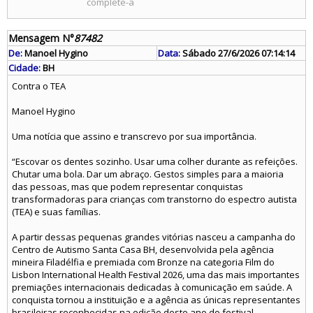
complete-a
Mensagem N°
87482
De:
Manoel Hygino
Data:
Sábado 27/6/2026 07:14:14
Cidade:
BH
Contra o TEA
Manoel Hygino
Uma notícia que assino e transcrevo por sua importância.
“Escovar os dentes sozinho. Usar uma colher durante as refeições.
Chutar uma bola. Dar um abraço. Gestos simples para a maioria
das pessoas, mas que podem representar conquistas
transformadoras para crianças com transtorno do espectro autista
(TEA) e suas famílias.
A partir dessas pequenas grandes vitórias nasceu a campanha do
Centro de Autismo Santa Casa BH, desenvolvida pela agência
mineira Filadélfia e premiada com Bronze na categoria Film do
Lisbon International Health Festival 2026, uma das mais importantes
premiações internacionais dedicadas à comunicação em saúde. A
conquista tornou a instituição e a agência as únicas representantes
brasileiras reconhecidas na edição deste ano do festival.