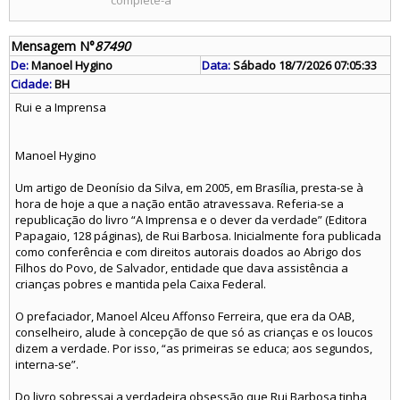
complete-a
Mensagem N°
87490
De:
Manoel Hygino
Data:
Sábado 18/7/2026 07:05:33
Cidade:
BH
Rui e a Imprensa
Manoel Hygino
Um artigo de Deonísio da Silva, em 2005, em Brasília, presta-se à
hora de hoje a que a nação então atravessava. Referia-se a
republicação do livro “A Imprensa e o dever da verdade” (Editora
Papagaio, 128 páginas), de Rui Barbosa. Inicialmente fora publicada
como conferência e com direitos autorais doados ao Abrigo dos
Filhos do Povo, de Salvador, entidade que dava assistência a
crianças pobres e mantida pela Caixa Federal.
O prefaciador, Manoel Alceu Affonso Ferreira, que era da OAB,
conselheiro, alude à concepção de que só as crianças e os loucos
dizem a verdade. Por isso, “as primeiras se educa; aos segundos,
interna-se”.
Do livro sobressai a verdadeira obsessão que Rui Barbosa tinha