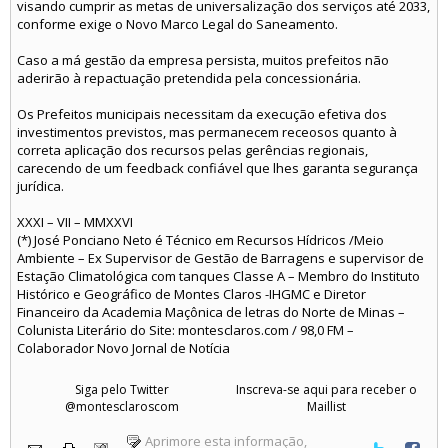
visando cumprir as metas de universalização dos serviços até 2033,
conforme exige o Novo Marco Legal do Saneamento.
Caso a má gestão da empresa persista, muitos prefeitos não
aderirão à repactuação pretendida pela concessionária.
Os Prefeitos municipais necessitam da execução efetiva dos
investimentos previstos, mas permanecem receosos quanto à
correta aplicação dos recursos pelas gerências regionais,
carecendo de um feedback confiável que lhes garanta segurança
jurídica.
XXXI – VII – MMXXVI
(*) José Ponciano Neto é Técnico em Recursos Hídricos /Meio
Ambiente – Ex Supervisor de Gestão de Barragens e supervisor de
Estação Climatológica com tanques Classe A – Membro do Instituto
Histórico e Geográfico de Montes Claros -IHGMC e Diretor
Financeiro da Academia Maçônica de letras do Norte de Minas –
Colunista Literário do Site: montesclaros.com / 98,0 FM –
Colaborador Novo Jornal de Notícia
Siga pelo Twitter
Inscreva-se aqui para receber o
@montesclaroscom
Maillist
Aprimore esta informação,