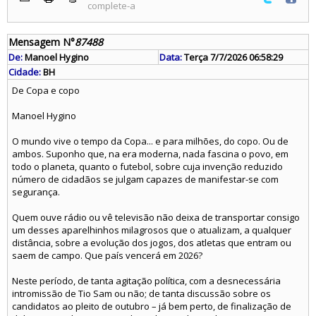
complete-a
Mensagem N°
87488
De:
Manoel Hygino
Data:
Terça 7/7/2026 06:58:29
Cidade:
BH
De Copa e copo
Manoel Hygino
O mundo vive o tempo da Copa... e para milhões, do copo. Ou de
ambos. Suponho que, na era moderna, nada fascina o povo, em
todo o planeta, quanto o futebol, sobre cuja invenção reduzido
número de cidadãos se julgam capazes de manifestar-se com
segurança.
Quem ouve rádio ou vê televisão não deixa de transportar consigo
um desses aparelhinhos milagrosos que o atualizam, a qualquer
distância, sobre a evolução dos jogos, dos atletas que entram ou
saem de campo. Que país vencerá em 2026?
Neste período, de tanta agitação política, com a desnecessária
intromissão de Tio Sam ou não; de tanta discussão sobre os
candidatos ao pleito de outubro – já bem perto, de finalização de