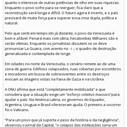
quanto o interesse de outras potências de olho em suas riquezas.
Enquanto o povo sofre para se reerguer, fica claro que a
reconstrução será longa e difícil. O futuro agora é incerto, e o país
precisará de muita força para superar essa crise dupla, política e
natural.
Pelo que senti em tempo ido já distante, o povo da Venezuela é
bom e afável. Penará mais com (diria, hecatombe). Milhares são e
serão vítimas. Enquanto os jornalistas discutem se se deve
pronunciar La Guaira, com acento no - i -, o quadro de destruição
generalizada e contemplada de longe.
Em cidades no norte da Venezuela, o cenário remete ao de uma
zona de guerra. Edifícios colapsados, ruas cobertas por escombros
e moradores em busca de sobreviventes entre os destroços
evocam as imagens vistas na Faixa de Gaza e na Ucrânia.
A ONU afirma que está “completamente mobilizada” e que
considera que a situação exige um “esforço coletivo massivo”para
ajudar o país. Na América Latina, os governos do Equador,
Argentina, Uruguai e Brasil ofereceram ajuda. O primeiro a socorrer
foi o Vaticano.
“Para um povo que já suporta o peso da história e da negligência”,
observou o Jornal da Capital, “o colapso das instituições seria um