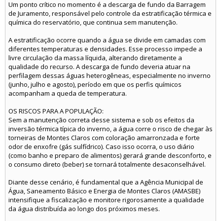
Um ponto crítico no momento é a descarga de fundo da Barragem
de Juramento, responsável pelo controle da estratificação térmica e
química do reservatório, que continua sem manutenção.
A estratificação ocorre quando a água se divide em camadas com
diferentes temperaturas e densidades. Esse processo impede a
livre circulação da massa líquida, alterando diretamente a
qualidade do recurso. A descarga de fundo deveria atuar na
perfilagem dessas águas heterogêneas, especialmente no inverno
(junho, julho e agosto), período em que os perfis químicos
acompanham a queda de temperatura.
OS RISCOS PARA A POPULAÇÃO:
Sem a manutenção correta desse sistema e sob os efeitos da
inversão térmica típica do inverno, a água corre o risco de chegar às
torneiras de Montes Claros com coloração amarronzada e forte
odor de enxofre (gás sulfídrico). Caso isso ocorra, o uso diário
(como banho e preparo de alimentos) gerará grande desconforto, e
o consumo direto (beber) se tornará totalmente desaconselhável.
Diante desse cenário, é fundamental que a Agência Municipal de
Água, Saneamento Básico e Energia de Montes Claros (AMASBE)
intensifique a fiscalização e monitore rigorosamente a qualidade
da água distribuída ao longo dos próximos meses.