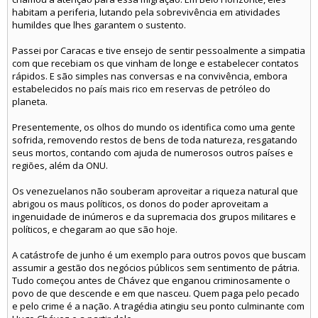
habitam a periferia, lutando pela sobrevivência em atividades
humildes que lhes garantem o sustento.
Passei por Caracas e tive ensejo de sentir pessoalmente a simpatia
com que recebiam os que vinham de longe e estabelecer contatos
rápidos. E são simples nas conversas e na convivência, embora
estabelecidos no país mais rico em reservas de petróleo do
planeta.
Presentemente, os olhos do mundo os identifica como uma gente
sofrida, removendo restos de bens de toda natureza, resgatando
seus mortos, contando com ajuda de numerosos outros países e
regiões, além da ONU.
Os venezuelanos não souberam aproveitar a riqueza natural que
abrigou os maus políticos, os donos do poder aproveitam a
ingenuidade de inúmeros e da supremacia dos grupos militares e
políticos, e chegaram ao que são hoje.
A catástrofe de junho é um exemplo para outros povos que buscam
assumir a gestão dos negócios públicos sem sentimento de pátria.
Tudo começou antes de Chávez que enganou criminosamente o
povo de que descende e em que nasceu. Quem paga pelo pecado
e pelo crime é a nação. A tragédia atingiu seu ponto culminante com