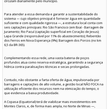
circulam diariamente pelo município.
Para atender a essa demanda e garantir a sustentabilidade do
sistema — cujo objetivo principal é fornecer água em quantidade
suficiente e com qualidade rigorosa —, a estrutura local conta com
seis captações principais: Rio São Francisco (em Ibiaí - Barragem de
Juramento; Rio Pacuí (captação superficial em Coração de Jesus);
Lapa Grande (responsável por 11% do abastecimento); Rebentão
dos Ferros em Nova Esperança (9%); Barragem dos Porcos (no km
6,5 da BR-365).
Complementando essa rede, uma vasta bateria de poços
profundos atua como reserva estratégica, garantindo a segurança
hídrica contra paralisações técnicas e secas prolongadas.
Contudo, não obstante a farta oferta de água, impulsionada por
barragens e captações de alto volume, a gestão local NÃO FOCA na
utilização eficiente dos recursos nem na otimização do tempo, o
que evidencia a baixa produtividade.
A Copasa (Equatorial) terá de viabilizar mais investimentos em
Montes Claros, e, de forma mais ampla, no Norte de Minas —,