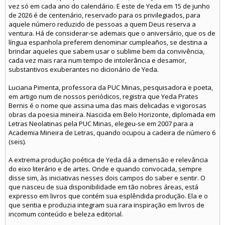
vez só em cada ano do calendário. E este de Yeda em 15 de junho
de 2026 é de centenário, reservado para os privilegiados, para
aquele número reduzido de pessoas a quem Deus reserva a
ventura. Há de considerar-se ademais que o aniversário, que os de
língua espanhola preferem denominar cumpleaños, se destina a
brindar aqueles que sabem usar o sublime bem da convivência,
cada vez mais rara num tempo de intolerância e desamor,
substantivos exuberantes no dicionário de Yeda.
Luciana Pimenta, professora da PUC Minas, pesquisadora e poeta,
em artigo num de nossos periódicos, registra que Yeda Prates
Bernis é o nome que assina uma das mais delicadas e vigorosas
obras da poesia mineira. Nascida em Belo Horizonte, diplomada em
Letras Neolatinas pela PUC Minas, elegeu-se em 2007 para a
Academia Mineira de Letras, quando ocupou a cadeira de número 6
(seis).
A extrema produção poética de Yeda dá a dimensão e relevância
do eixo literário e de artes. Onde e quando convocada, sempre
disse sim, às iniciativas nesses dois campos do saber e sentir. O
que nasceu de sua disponibilidade em tão nobres áreas, está
expresso em livros que contém sua esplêndida produção. Ela e o
que sentia e produzia integram sua rara inspiração em livros de
incomum conteúdo e beleza editorial.