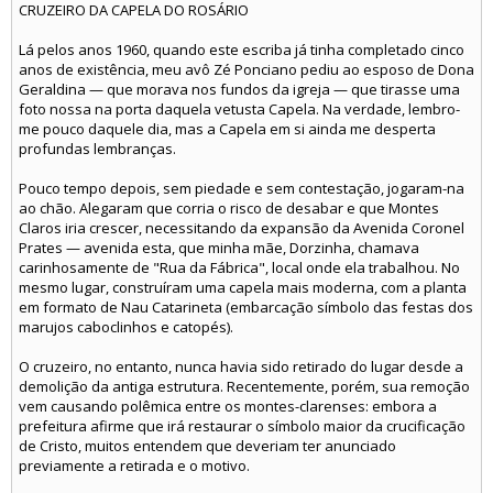
CRUZEIRO DA CAPELA DO ROSÁRIO
Lá pelos anos 1960, quando este escriba já tinha completado cinco
anos de existência, meu avô Zé Ponciano pediu ao esposo de Dona
Geraldina — que morava nos fundos da igreja — que tirasse uma
foto nossa na porta daquela vetusta Capela. Na verdade, lembro-
me pouco daquele dia, mas a Capela em si ainda me desperta
profundas lembranças.
Pouco tempo depois, sem piedade e sem contestação, jogaram-na
ao chão. Alegaram que corria o risco de desabar e que Montes
Claros iria crescer, necessitando da expansão da Avenida Coronel
Prates — avenida esta, que minha mãe, Dorzinha, chamava
carinhosamente de "Rua da Fábrica", local onde ela trabalhou. No
mesmo lugar, construíram uma capela mais moderna, com a planta
em formato de Nau Catarineta (embarcação símbolo das festas dos
marujos caboclinhos e catopés).
O cruzeiro, no entanto, nunca havia sido retirado do lugar desde a
demolição da antiga estrutura. Recentemente, porém, sua remoção
vem causando polêmica entre os montes-clarenses: embora a
prefeitura afirme que irá restaurar o símbolo maior da crucificação
de Cristo, muitos entendem que deveriam ter anunciado
previamente a retirada e o motivo.