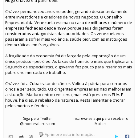
Hugo Chávez e a partir dele.
Chávez permaneceu anos no poder, gerando descontentamento
entre investidores e criadores de novos negócios. O Conselho
Empresarial da Venezuela estima na casa de milhares o número de
empresas fechadas desde 1999, porque seus dirigentes foram
considerados antagonistas das autoridades. Os venezuelanos
passaram a sofrer mais violência, saúde pior, com as instituições
democráticas em frangalhos.
A fragilidade da economia foi disfarçada pela exportação de um
único produto - petróleo. As taxas de homicídio mais que triplicaram.
Segundo os especialistas, o governo fez pouco para inserir os mais
pobres no mercado de trabalho.
Chávez foi a Cuba tratar de câncer. Voltou à pátria para cerrar os
olhos e ser sepultado. Os dirigentes empresariais não melhoraram
a situação. Maduro entrou em cena, mas está preso nos EUA. E
houve, há dias, a rebelião da natureza. Resta lamentar e chorar
pelos mortos e feridos.
Siga pelo Twitter
Inscreva-se aqui para receber o
@montesclaroscom
Maillist
Aprimore esta informação,