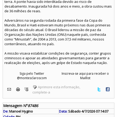
terra. A ponte havia sido interditada devido ao risco de
desabamento. Inaugurada há dois anos e meio, a obra custou mais
de 36 milhões de reais.
Adversários na segunda rodada da primeira fase da Copa do
Mundo, Brasil e Haiti estiveram muito próximos nas duas primeiras
décadas do século atual. O Brasil liderou a missão de paz da
Organização das Nações Unidas (ONU) naquele país, conhecida
como “Minustah”, de 2004 a 2013, com 37,5 mil militares, nossos
conterrâneos, atuando no país.
A missão visava estabilizar condições de segurança, conter grupos
criminosos e apoiar as atividades governamentais para garantir a
realização de eleições, após um golpe de Estado naquela nação.
Siga pelo Twitter
Inscreva-se aqui para receber o
@montesclaroscom
Maillist
Aprimore esta informação,
complete-a
Mensagem N°
87486
De:
Manoel Hygino
Data:
Sábado 4/7/2026 07:14:07
Cidade:
BH