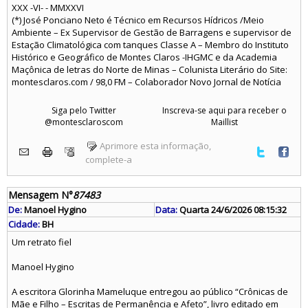
XXX -VI- - MMXXVI
(*) José Ponciano Neto é Técnico em Recursos Hídricos /Meio
Ambiente – Ex Supervisor de Gestão de Barragens e supervisor de
Estação Climatológica com tanques Classe A – Membro do Instituto
Histórico e Geográfico de Montes Claros -IHGMC e da Academia
Maçônica de letras do Norte de Minas – Colunista Literário do Site:
montesclaros.com / 98,0 FM – Colaborador Novo Jornal de Notícia
Siga pelo Twitter
Inscreva-se aqui para receber o
@montesclaroscom
Maillist
Aprimore esta informação,
complete-a
Mensagem N°
87483
De:
Manoel Hygino
Data:
Quarta 24/6/2026 08:15:32
Cidade:
BH
Um retrato fiel
Manoel Hygino
A escritora Glorinha Mameluque entregou ao público “Crônicas de
Mãe e Filho – Escritas de Permanência e Afeto”, livro editado em