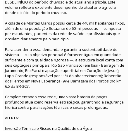
DESDE INÍCIO do período chuvoso e do atual ano agrícola. Este
volume reflete o excelente desempenho do atual ano agrícola
desde o início do período chuvoso.
A cidade de Montes Claros possui cerca de 440 mil habitantes fixos,
além de uma população flutuante de 60 mil pessoas — composta
por estudantes, pacientes da rede de saúde e profissionais que
circulam diariamente pelo município.
Para atender a essa demanda e garantir a sustentabilidade do
sistema — cujo objetivo principal é fornecer água em quantidade
suficiente e com qualidade rigorosa —, a estrutura local conta com
seis captações principais: Rio São Francisco (em Ibiaí - Barragem de
Juramento; Rio Pacuí (captação superficial em Coração de Jesus);
Lapa Grande (responsável por 11% do abastecimento); Rebentão
dos Ferros em Nova Esperança (9%); Barragem dos Porcos (no km
6,5 da BR-365).
Complementando essa rede, uma vasta bateria de poços
profundos atua como reserva estratégica, garantindo a segurança
hídrica contra paralisações técnicas e secas prolongadas.
ALERTA:
Inversão Térmica e Riscos na Qualidade da Água