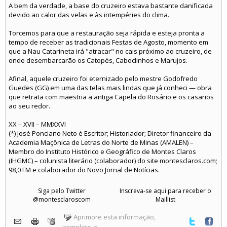
A bem da verdade, a base do cruzeiro estava bastante danificada
devido ao calor das velas e às intempéries do clima.
Torcemos para que a restauração seja rápida e esteja pronta a
tempo de receber as tradicionais Festas de Agosto, momento em
que a Nau Catarineta irá "atracar" no cais próximo ao cruzeiro, de
onde desembarcarão os Catopés, Caboclinhos e Marujos.
Afinal, aquele cruzeiro foi eternizado pelo mestre Godofredo
Guedes (GG) em uma das telas mais lindas que já conheci — obra
que retrata com maestria a antiga Capela do Rosário e os casarios
ao seu redor.
XX – XVII – MMXXVI
(*) José Ponciano Neto é Escritor; Historiador; Diretor financeiro da
Academia Maçônica de Letras do Norte de Minas (AMALEN) –
Membro do Instituto Histórico e Geográfico de Montes Claros
(IHGMC) – colunista literário (colaborador) do site montesclaros.com;
98,0 FM e colaborador do Novo Jornal de Notícias.
Siga pelo Twitter
Inscreva-se aqui para receber o
@montesclaroscom
Maillist
Aprimore esta informação,