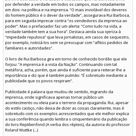
por defender a verdade em todos os campos, mas notadamente
em dois: na política e na imprensa. “O mais inviolável dos deveres
do homem público é o dever da verdade”, assegurava Rui Barbosa,
para em seguida imprecar contra “os vendedores da imprensa ao
poder”. Mas o prefaciador faz um alerta: “Como tudo na vida, a
verdade também tem a sua hora”. Destaca ainda sua ojeriza à
“impiedade repulsiva” que leva jornalistas, em casos de sequestro,
por exemplo, noticiá-los sem se preocupar com “aflitos pedidos de
familiares e autoridades”.
O livro de Rui Barbosa gira em torno de conhecido bordão que ele
forjou: “A imprensa é a vista da Nação”. Continuando com tal
metáfora, acha, porém, que ainda é suficiente para reiterar-lhe a
importância e diz que é também pulmão: “É sobretudo mediante a
publicidade que os povos respiram”.
Publicidade é palavra que mudou de sentido, migrando da
imprensa, onde significava apenas tornar público um
acontecimento ou ideia para o terreno da propaganda. Rui, apesar
do estilo castiço, não deixa de dizer as coisas claramente, mas é
sobretudo com os exemplos acrescentados que ele melhor explica
a sua conferência quando lembra o cinquentenário da publicação
do livro Reptilienfond (A verba dos répteis), da autoria do professor
Roland Wuttke (...)