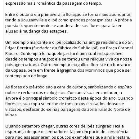
expressão mais romântica da passagem do tempo.
Entre o outono e a primavera, a floração se torna mais abundante,
tendo a Bougainville e o Ipê como grandes protagonistas. A própria
poesia frequentemente se apodera dessas flores para fazer
alusão à mudança das estações.
Um exemplo marcante é o ipê localizado na antiga residência do Sr.
Edgar Pereira (fundador da fábrica do Sabão Ipê), na Praça Coronel
Ribeiro. Contemplá-lo naquele jardim é um ritual indispensável
desde os tempos antigos; ele se tornou uma relíquia viva da nossa
paisagem urbana. Outro exemplar magnífico floresce no barranco
da Copasa, bem em frente à Igrejinha dos Morrinhos que pode ser
contemplado de longe.
As flores do ipê-roxo são a cara do outono, simbolizando o espírito
nobre e recluso dos ecologistas. Com um visual encantador, a
árvore é o principal símbolo cromático desta época do ano. Quando
floresce, sua copa se enche de tons roxos e rosados densos e
vistosos, destacando-se nas paisagens da zona rural do Norte de
Minas.
Quando setembro chegar, outras cores de ipês surgirão! Fica a
esperança de que os lenhadores façam um pacto de consciência
para não assassinarem os poucos exemplares que ainda restam.