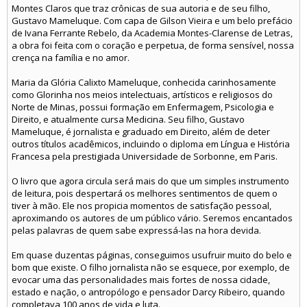
Montes Claros que traz crônicas de sua autoria e de seu filho,
Gustavo Mameluque. Com capa de Gilson Vieira e um belo prefácio
de Ivana Ferrante Rebelo, da Academia Montes-Clarense de Letras,
a obra foi feita com o coração e perpetua, de forma sensível, nossa
crença na família e no amor.
Maria da Glória Calixto Mameluque, conhecida carinhosamente
como Glorinha nos meios intelectuais, artísticos e religiosos do
Norte de Minas, possui formação em Enfermagem, Psicologia e
Direito, e atualmente cursa Medicina. Seu filho, Gustavo
Mameluque, é jornalista e graduado em Direito, além de deter
outros títulos acadêmicos, incluindo o diploma em Língua e História
Francesa pela prestigiada Universidade de Sorbonne, em Paris.
O livro que agora circula será mais do que um simples instrumento
de leitura, pois despertará os melhores sentimentos de quem o
tiver à mão. Ele nos propicia momentos de satisfação pessoal,
aproximando os autores de um público vário. Seremos encantados
pelas palavras de quem sabe expressá-las na hora devida.
Em quase duzentas páginas, conseguimos usufruir muito do belo e
bom que existe. O filho jornalista não se esquece, por exemplo, de
evocar uma das personalidades mais fortes de nossa cidade,
estado e nação, o antropólogo e pensador Darcy Ribeiro, quando
completava 100 anos de vida e luta.