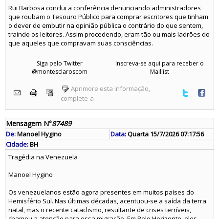
Rui Barbosa conclui a conferência denunciando administradores
que roubam o Tesouro Público para comprar escritores que tinham
o dever de embutir na opinião pública o contrário do que sentem,
traindo os leitores. Assim procedendo, eram tão ou mais ladrões do
que aqueles que compravam suas consciências.
Siga pelo Twitter
Inscreva-se aqui para receber o
@montesclaroscom
Maillist
Aprimore esta informação,
complete-a
Mensagem N°
87489
De:
Manoel Hygino
Data:
Quarta 15/7/2026 07:17:56
Cidade:
BH
Tragédia na Venezuela
Manoel Hygino
Os venezuelanos estão agora presentes em muitos países do
Hemisfério Sul. Nas últimas décadas, acentuou-se a saída da terra
natal, mas o recente cataclismo, resultante de crises terríveis,
chamou a atenção para essa migração. Em Belo Horizonte, eles