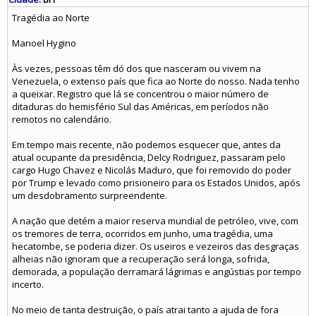
Tragédia ao Norte
Manoel Hygino
Às vezes, pessoas têm dó dos que nasceram ou vivem na
Venezuela, o extenso país que fica ao Norte do nosso. Nada tenho
a queixar. Registro que lá se concentrou o maior número de
ditaduras do hemisfério Sul das Américas, em períodos não
remotos no calendário.
Em tempo mais recente, não podemos esquecer que, antes da
atual ocupante da presidência, Delcy Rodriguez, passaram pelo
cargo Hugo Chavez e Nicolás Maduro, que foi removido do poder
por Trump e levado como prisioneiro para os Estados Unidos, após
um desdobramento surpreendente.
A nação que detém a maior reserva mundial de petróleo, vive, com
os tremores de terra, ocorridos em junho, uma tragédia, uma
hecatombe, se poderia dizer. Os useiros e vezeiros das desgraças
alheias não ignoram que a recuperação será longa, sofrida,
demorada, a população derramará lágrimas e angústias por tempo
incerto.
No meio de tanta destruição, o país atrai tanto a ajuda de fora