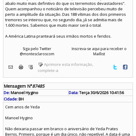
abalo muito mais definitivo do que os terremotos devastadores”.
Quem acompanhou o noticiário de televisão percebeu muito de
perto a amplitude da situação. Das 188 vítimas dos dois primeiros
tremores se inteirou que, no segundo dia, já se admitia mais de
1.600 mortes. Sabemos que muito maior será o total.
A América Latina pranteará seus irmãos mortos e feridos.
Siga pelo Twitter
Inscreva-se aqui para receber o
@montesclaroscom
Maillist
Aprimore esta informação,
complete-a
Mensagem N°
87485
De:
Manoel Hygino
Data:
Terça 30/6/2026 10:41:56
Cidade:
BH
Cem anos de Yeda
Manoel Hygino
Não deixaria passar em branco o aniversário de Yeda Prates
Bernis. Primeiro, porque é um dia único, não repetível. A data é uma