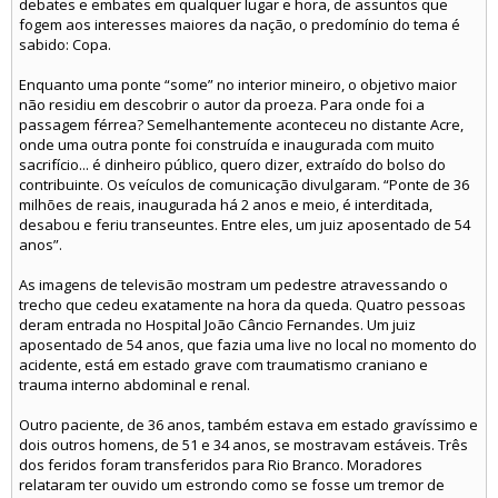
debates e embates em qualquer lugar e hora, de assuntos que
fogem aos interesses maiores da nação, o predomínio do tema é
sabido: Copa.
Enquanto uma ponte “some” no interior mineiro, o objetivo maior
não residiu em descobrir o autor da proeza. Para onde foi a
passagem férrea? Semelhantemente aconteceu no distante Acre,
onde uma outra ponte foi construída e inaugurada com muito
sacrifício... é dinheiro público, quero dizer, extraído do bolso do
contribuinte. Os veículos de comunicação divulgaram. “Ponte de 36
milhões de reais, inaugurada há 2 anos e meio, é interditada,
desabou e feriu transeuntes. Entre eles, um juiz aposentado de 54
anos”.
As imagens de televisão mostram um pedestre atravessando o
trecho que cedeu exatamente na hora da queda. Quatro pessoas
deram entrada no Hospital João Câncio Fernandes. Um juiz
aposentado de 54 anos, que fazia uma live no local no momento do
acidente, está em estado grave com traumatismo craniano e
trauma interno abdominal e renal.
Outro paciente, de 36 anos, também estava em estado gravíssimo e
dois outros homens, de 51 e 34 anos, se mostravam estáveis. Três
dos feridos foram transferidos para Rio Branco. Moradores
relataram ter ouvido um estrondo como se fosse um tremor de