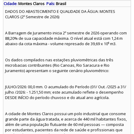
Cidade:
Montes Claros
País:
Brasil
DADOS DO ABASTECIMENTO E QUALIDADE DA ÁGUA: MONTES
CLAROS (2º Semestre de 2026)
A Barragem de Juramento inicia 2º semestre de 2026 operando com
88,20% de sua capacidade máxima. O nível atual está com 1,24 m
abaixo da cota máxima - volume represado de 39,69 x 10⁶ m3.
Os dados compilados nas estações pluviométricas das três
microbacias contribuintes (Rio Canoas, Rio Saracura e Rio
Juramento) apresentam o seguinte cenário pluviométrico:
JULHO/2026: 00,0 mm. O acumulado do Período (01/ Out. /2025 a 31/
julho /2026: - 1.251,50 mm; este acumulado reflete o desempenho
DESDE INÍCIO do período chuvoso e do atual ano agrícola.
A cidade de Montes Claros possui um polo industrial que consome
grande parte da água tratada, e acerca de 440 mil habitantes fixos,
além de uma população flutuante de 60 mil pessoas — composta
por estudantes, pacientes da rede de saúde e profissionais que