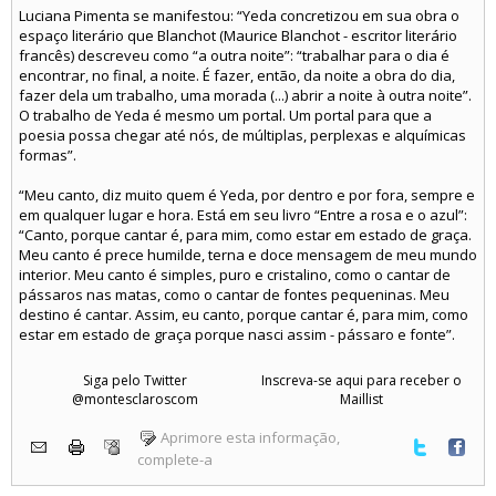
Luciana Pimenta se manifestou: “Yeda concretizou em sua obra o
espaço literário que Blanchot (Maurice Blanchot - escritor literário
francês) descreveu como “a outra noite”: “trabalhar para o dia é
encontrar, no final, a noite. É fazer, então, da noite a obra do dia,
fazer dela um trabalho, uma morada (...) abrir a noite à outra noite”.
O trabalho de Yeda é mesmo um portal. Um portal para que a
poesia possa chegar até nós, de múltiplas, perplexas e alquímicas
formas”.
“Meu canto, diz muito quem é Yeda, por dentro e por fora, sempre e
em qualquer lugar e hora. Está em seu livro “Entre a rosa e o azul”:
“Canto, porque cantar é, para mim, como estar em estado de graça.
Meu canto é prece humilde, terna e doce mensagem de meu mundo
interior. Meu canto é simples, puro e cristalino, como o cantar de
pássaros nas matas, como o cantar de fontes pequeninas. Meu
destino é cantar. Assim, eu canto, porque cantar é, para mim, como
estar em estado de graça porque nasci assim - pássaro e fonte”.
Siga pelo Twitter
Inscreva-se aqui para receber o
@montesclaroscom
Maillist
Aprimore esta informação,
complete-a