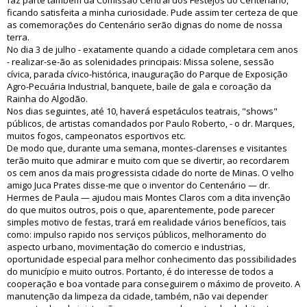
faz parte também da Comissão Central dos Festejos do Centenário,
ficando satisfeita a minha curiosidade. Pude assim ter certeza de que
as comemorações do Centenário serão dignas do nome de nossa
terra.
No dia 3 de julho - exatamente quando a cidade completara cem anos
- realizar-se-ão as solenidades principais: Missa solene, sessão
cívica, parada cívico-histórica, inauguração do Parque de Exposição
Agro-Pecuária Industrial, banquete, baile de gala e coroação da
Rainha do Algodão.
Nos dias seguintes, até 10, haverá espetáculos teatrais, "shows"
públicos, de artistas comandados por Paulo Roberto, - o dr. Marques,
muitos fogos, campeonatos esportivos etc.
De modo que, durante uma semana, montes-clarenses e visitantes
terão muito que admirar e muito com que se divertir, ao recordarem
os cem anos da mais progressista cidade do norte de Minas. O velho
amigo Juca Prates disse-me que o inventor do Centenário — dr.
Hermes de Paula — ajudou mais Montes Claros com a dita invenção
do que muitos outros, pois o que, aparentemente, pode parecer
simples motivo de festas, trará em realidade vários benefícios, tais
como: impulso rapido nos serviços públicos, melhoramento do
aspecto urbano, movimentação do comercio e industrias,
oportunidade especial para melhor conhecimento das possibilidades
do município e muito outros. Portanto, é do interesse de todos a
cooperação e boa vontade para conseguirem o máximo de proveito. A
manutenção da limpeza da cidade, também, não vai depender