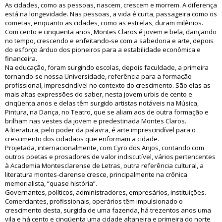
As cidades, como as pessoas, nascem, crescem e morrem. A diferença
está na longevidade. Nas pessoas, a vida é curta, passageira como os
cometas, enquanto as cidades, como as estrelas, duram milênios.
Com cento e cinqüenta anos, Montes Claros é jovem e bela, dançando
no tempo, crescendo e enfeitando-se com a sabedoria e arte, depois
do esforço árduo dos pioneiros para a estabilidade econômica e
financeira.
Na educação, foram surgindo escolas, depois faculdade, a primeira
tornando-se nossa Universidade, referência para a formação
profissional, imprescindível no contexto do crescimento. São elas as
mais altas expressões do saber, nesta jovem urbis de cento e
cinqüenta anos e delas têm surgido artistas notáveis na Música,
Pintura, na Dança, no Teatro, que se aliam aos de outra formação e
brilham nas vestes da jovem e predestinada Montes Claros.
A literatura, pelo poder da palavra, é arte imprescindível para o
crescimento dos cidadãos que enformam a cidade.
Projetada, internacionalmente, com Cyro dos Anjos, contando com
outros poetas e prosadores de valor indiscutível, vários pertencentes
à Academia Montesclarense de Letras, outra referência cultural, a
literatura montes-clarense cresce, principalmente na crônica
memorialista, “quase história”.
Governantes, políticos, administradores, empresários, instituições.
Comerciantes, profissionais, operários têm impulsionado o
crescimento desta, surgida de uma fazenda, há trezentos anos uma
vila e há cento e cinqüenta uma cidade altaneira e primeira do norte