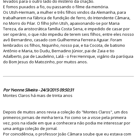
levados para o outro lado do mistério da criação.
E fomos puxados a fio, ou passando o filme da memória.
Os Utsh-Hermam, a mulher e três filhos vindos da Alemanha, para
trabalharem na fábrica de fundição de ferro, do Intendente Câmara,
no Morro do Pilar. O filho John Utsh, apaixonando-se por Maria
Tereza, da aristocrática família Costa Sena, e impedido de casar por
ser operário, o que não impediu de terem seis filhos, entre eles nosso
avô Bernardino, casado com Guilhermina Ferreira Aguiar. Foram
lembrados os filhos, Niquinho, nosso pai, e tia Cocota, de batismo
Antônio e Maria, tio Dudu, Bernadino Júnior, pai de Zaia e tio
Adalberto, pai de Laudelino, Lalá - o Frei Henrique, vigário da paróquia
do Bom Jesus do Matozinho, por muitos anos.
79643
Por Yvonne Silveira - 24/3/2015 09:50:31
Montes Claros há mais de trinta anos
Depois de muitos anos revia a coleção do "Montes Claros", um dos
primeiros jornais de minha terra. Foi como se a visse pela primeira
vez, pois na idade em que a conhecera não podia me interessar por
uma antiga coleção de jornal.
Por coincidência, o professor João Câmara soube que eu estava com