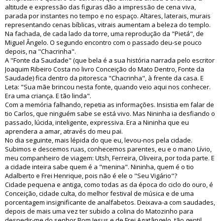
altitude e expressão das figuras dão a impressão de cena viva,
parada por instantes no tempo e no espaço. Altares, laterais, murais
representando cenas bíblicas, vitrais aumentam a beleza do templo.
Na fachada, de cada lado da torre, uma reprodução da "Pietá", de
Miguel Ângelo. O segundo encontro com o passado deu-se pouco
depois, na "Chacrinha".
A "Fonte da Saudade" (que bela é a sua história narrada pelo escritor
Joaquim Ribeiro Costa no livro Conceição do Mato Dentro, Fonte da
Saudade) fica dentro da pitoresca "Chacrinha", à frente da casa. E
Leta: "Sua mãe brincou nesta fonte, quando veio aqui nos conhecer.
Era uma criança. E tão linda".
Com a memória falhando, repetia as informações. Insistia em falar de
tio Carlos, que ninguém sabe se está vivo. Mas Nininha ia desfiando o
passado, lúcida, inteligente, expressiva. Era a Nininha que eu
aprendera a amar, através do meu pai.
No dia seguinte, mais lépida do que eu, levou-nos pela cidade.
Subimos e descemos ruas, conhecemos parentes, eu e o mano Lívio,
meu companheiro de viagem: Utsh, Ferreira, Oliveira, por toda parte. E
a cidade inteira sabe quem é a "menina". Nininha, quem é o tio
Adalberto e Frei Henrique, pois não é ele o "Seu Vigário"?
Cidade pequena e antiga, como todas as da época do ciclo do ouro, é
Conceição, cidade culta, do melhor festival de música e de uma
porcentagem insignificante de analfabetos. Deixava-a com saudades,
depois de mais uma vez ter subido a colina do Matozinho para
despedir-me do senhor Bom Jesus e de Frei Agatângelo, tão gentil