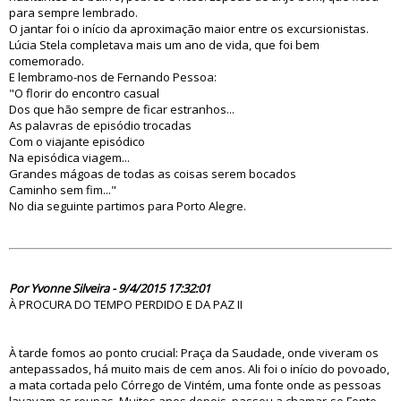
para sempre lembrado.
O jantar foi o início da aproximação maior entre os excursionistas.
Lúcia Stela completava mais um ano de vida, que foi bem
comemorado.
E lembramo-nos de Fernando Pessoa:
"O florir do encontro casual
Dos que hão sempre de ficar estranhos...
As palavras de episódio trocadas
Com o viajante episódico
Na episódica viagem...
Grandes mágoas de todas as coisas serem bocados
Caminho sem fim..."
No dia seguinte partimos para Porto Alegre.
79735
Por Yvonne Silveira - 9/4/2015 17:32:01
À PROCURA DO TEMPO PERDIDO E DA PAZ II
À tarde fomos ao ponto crucial: Praça da Saudade, onde viveram os
antepassados, há muito mais de cem anos. Ali foi o início do povoado,
a mata cortada pelo Córrego de Vintém, uma fonte onde as pessoas