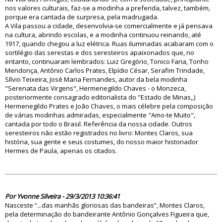
nos valores culturais, faz-se a modinha a preferida, talvez, também,
porque era cantada de surpresa, pela madrugada.
A Vila passou a cidade, desenvolvia-se comercialmente e já pensava
na cultura, abrindo escolas, e a modinha continuou reinando, até
1917, quando chegou a luz elétrica. Ruas iluminadas acabaram com o
sortilégio das serestas e dos seresteiros apaixonados que, no
entanto, continuaram lembrados: Luiz Gregório, Tonico Faria, Tonho
Mendonça, Antônio Carlos Prates, Elpídio César, Serafim Trindade,
Sílvio Teixeira, José Maria Fernandes, autor da bela modinha
"Serenata das Virgens", Hermenegildo Chaves - o Monzeca,
posteriormente consagrado editorialista do "Estado de Minas,,)
Hermenegildo Prates e João Chaves, o mais célebre pela composição
de várias modinhas admiradas, especialmente "Amo-te Muito",
cantada por todo o Brasil. Referência da nossa cidade. Outros
seresteiros não estão registrados no livro: Montes Claros, sua
história, sua gente e seus costumes, do nosso maior historiador
Hermes de Paula, apenas os citados.
74969
Por Yvonne Silveira - 29/3/2013 10:36:41
Nasceste “...das manhãs gloriosas das bandeiras”, Montes Claros,
pela determinação do bandeirante Antônio Gonçalves Figueira que,