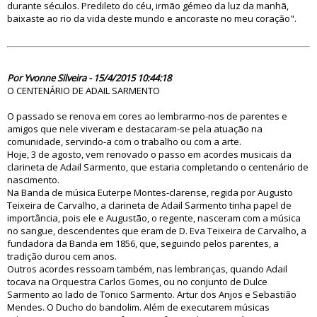
durante séculos. Predileto do céu, irmão gémeo da luz da manhã,
baixaste ao rio da vida deste mundo e ancoraste no meu coração".
79762
Por Yvonne Silveira - 15/4/2015 10:44:18
O CENTENÁRIO DE ADAIL SARMENTO
O passado se renova em cores ao lembrarmo-nos de parentes e
amigos que nele viveram e destacaram-se pela atuação na
comunidade, servindo-a com o trabalho ou com a arte.
Hoje, 3 de agosto, vem renovado o passo em acordes musicais da
clarineta de Adail Sarmento, que estaria completando o centenário de
nascimento.
Na Banda de música Euterpe Montes-clarense, regida por Augusto
Teixeira de Carvalho, a clarineta de Adail Sarmento tinha papel de
importância, pois ele e Augustão, o regente, nasceram com a música
no sangue, descendentes que eram de D. Eva Teixeira de Carvalho, a
fundadora da Banda em 1856, que, seguindo pelos parentes, a
tradição durou cem anos.
Outros acordes ressoam também, nas lembranças, quando Adail
tocava na Orquestra Carlos Gomes, ou no conjunto de Dulce
Sarmento ao lado de Tonico Sarmento. Artur dos Anjos e Sebastião
Mendes. O Ducho do bandolim. Além de executarem músicas