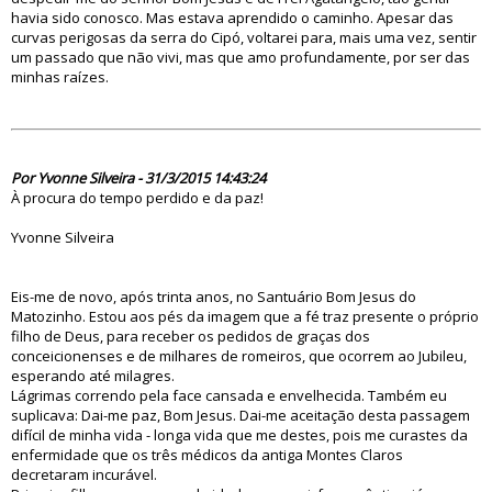
havia sido conosco. Mas estava aprendido o caminho. Apesar das
curvas perigosas da serra do Cipó, voltarei para, mais uma vez, sentir
um passado que não vivi, mas que amo profundamente, por ser das
minhas raízes.
79686
Por Yvonne Silveira - 31/3/2015 14:43:24
À procura do tempo perdido e da paz!
Yvonne Silveira
Eis-me de novo, após trinta anos, no Santuário Bom Jesus do
Matozinho. Estou aos pés da imagem que a fé traz presente o próprio
filho de Deus, para receber os pedidos de graças dos
conceicionenses e de milhares de romeiros, que ocorrem ao Jubileu,
esperando até milagres.
Lágrimas correndo pela face cansada e envelhecida. Também eu
suplicava: Dai-me paz, Bom Jesus. Dai-me aceitação desta passagem
difícil de minha vida - longa vida que me destes, pois me curastes da
enfermidade que os três médicos da antiga Montes Claros
decretaram incurável.