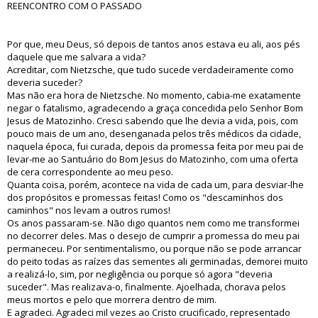
REENCONTRO COM O PASSADO
Por que, meu Deus, só depois de tantos anos estava eu ali, aos pés
daquele que me salvara a vida?
Acreditar, com Nietzsche, que tudo sucede verdadeiramente como
deveria suceder?
Mas não era hora de Nietzsche. No momento, cabia-me exatamente
negar o fatalismo, agradecendo a graça concedida pelo Senhor Bom
Jesus de Matozinho. Cresci sabendo que lhe devia a vida, pois, com
pouco mais de um ano, desenganada pelos três médicos da cidade,
naquela época, fui curada, depois da promessa feita por meu pai de
levar-me ao Santuário do Bom Jesus do Matozinho, com uma oferta
de cera correspondente ao meu peso.
Quanta coisa, porém, acontece na vida de cada um, para desviar-lhe
dos propósitos e promessas feitas! Como os "descaminhos dos
caminhos" nos levam a outros rumos!
Os anos passaram-se. Não digo quantos nem como me transformei
no decorrer deles. Mas o desejo de cumprir a promessa do meu pai
permaneceu. Por sentimentalismo, ou porque não se pode arrancar
do peito todas as raízes das sementes ali germinadas, demorei muito
a realizá-lo, sim, por negligência ou porque só agora "deveria
suceder". Mas realizava-o, finalmente. Ajoelhada, chorava pelos
meus mortos e pelo que morrera dentro de mim.
E agradeci. Agradeci mil vezes ao Cristo crucificado, representado