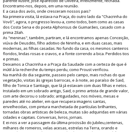
parente ilustre, José Aparecido de Oliveira, infelizmente, fechada.
Encontramo-nos, depois, em uma reunião.
E a casa dos avós, onde cresceram nossos pais?
Na primeira visita, lá estava na Praça, do outro lado da "Chacrinha do
Vovô", agora, o progresso levou-a, como todos, bem como as casas
dos Costa Sena e do poeta Alphonsus de Guimarães, casado com a
prima Zilah.
As "meninas", também, partiram, e lá encontramos apenas Conceição,
viúva de Deusdito, filho adotivo de Nininha, e em duas casas, mais
modernas, as filhas casadas. No fundo da casa, os mesmos canteiros
floridos, lindas rosas e cravos, e a fonte correndo a bica. Perdidos tios
e primas.
Deixamos a Chacrinha e a Praça da Saudade com a certeza de que é
inútil à la recherche du temps perdu, como Proust verificou.
Na manhã do dia seguinte, passeio pelo campo, mais rochas do que
vegetação, visitas às igrejas barrocas, e à noite, ao paraíso de Said,
filho de Tonica e Santiago, que lá já estavam com duas filhas e netos.
Instalado em um sobrado antigo, Said, o primo artista de grande valor,
com arte decorou o sobrado; antiguidades, nos móveis, mesas e
paredes até no atelier, em que recupera imagens santas,
envelhecidas, com pintura marchetada de partículas brilhantes,
tornadas obras artísticas de beleza, muitas são adquiridas em várias
cidades e capitais. Conversas, livros, jornais.
E ei-nos a ver a passagem da última procissão do Jubileu,centenas,
milhares de romeiros, velas acesas, estrelas na Terra, orando e