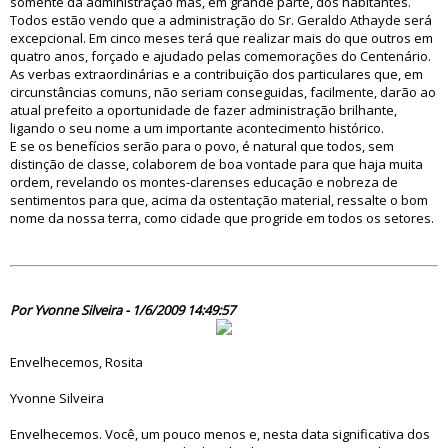
somente da administração mas, em grande parte, dos habitantes.
Todos estão vendo que a administração do Sr. Geraldo Athayde será
excepcional. Em cinco meses terá que realizar mais do que outros em
quatro anos, forçado e ajudado pelas comemorações do Centenário.
As verbas extraordinárias e a contribuição dos particulares que, em
circunstâncias comuns, não seriam conseguidas, facilmente, darão ao
atual prefeito a oportunidade de fazer administração brilhante,
ligando o seu nome a um importante acontecimento histórico.
E se os benefícios serão para o povo, é natural que todos, sem
distinção de classe, colaborem de boa vontade para que haja muita
ordem, revelando os montes-clarenses educação e nobreza de
sentimentos para que, acima da ostentação material, ressalte o bom
nome da nossa terra, como cidade que progride em todos os setores.
46581
Por Yvonne Silveira - 1/6/2009 14:49:57
Envelhecemos, Rosita
Yvonne Silveira
Envelhecemos. Você, um pouco menos e, nesta data significativa dos