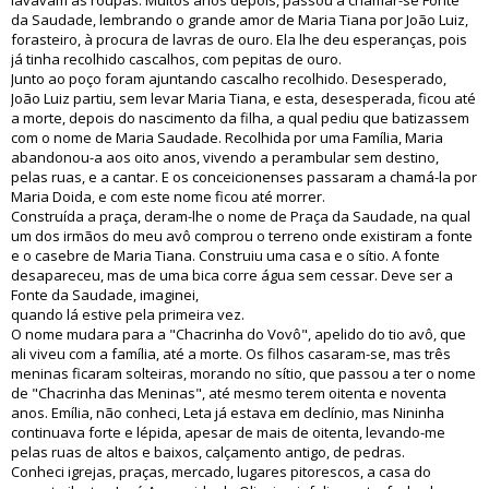
lavavam as roupas. Muitos anos depois, passou a chamar-se Fonte
da Saudade, lembrando o grande amor de Maria Tiana por João Luiz,
forasteiro, à procura de lavras de ouro. Ela lhe deu esperanças, pois
já tinha recolhido cascalhos, com pepitas de ouro.
Junto ao poço foram ajuntando cascalho recolhido. Desesperado,
João Luiz partiu, sem levar Maria Tiana, e esta, desesperada, ficou até
a morte, depois do nascimento da filha, a qual pediu que batizassem
com o nome de Maria Saudade. Recolhida por uma Família, Maria
abandonou-a aos oito anos, vivendo a perambular sem destino,
pelas ruas, e a cantar. E os conceicionenses passaram a chamá-la por
Maria Doida, e com este nome ficou até morrer.
Construída a praça, deram-lhe o nome de Praça da Saudade, na qual
um dos irmãos do meu avô comprou o terreno onde existiram a fonte
e o casebre de Maria Tiana. Construiu uma casa e o sítio. A fonte
desapareceu, mas de uma bica corre água sem cessar. Deve ser a
Fonte da Saudade, imaginei,
quando lá estive pela primeira vez.
O nome mudara para a "Chacrinha do Vovô", apelido do tio avô, que
ali viveu com a família, até a morte. Os filhos casaram-se, mas três
meninas ficaram solteiras, morando no sítio, que passou a ter o nome
de "Chacrinha das Meninas", até mesmo terem oitenta e noventa
anos. Emília, não conheci, Leta já estava em declínio, mas Nininha
continuava forte e lépida, apesar de mais de oitenta, levando-me
pelas ruas de altos e baixos, calçamento antigo, de pedras.
Conheci igrejas, praças, mercado, lugares pitorescos, a casa do