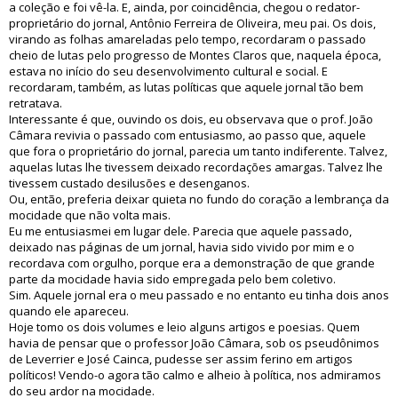
a coleção e foi vê-la. E, ainda, por coincidência, chegou o redator-
proprietário do jornal, Antônio Ferreira de Oliveira, meu pai. Os dois,
virando as folhas amareladas pelo tempo, recordaram o passado
cheio de lutas pelo progresso de Montes Claros que, naquela época,
estava no início do seu desenvolvimento cultural e social. E
recordaram, também, as lutas políticas que aquele jornal tão bem
retratava.
Interessante é que, ouvindo os dois, eu observava que o prof. João
Câmara revivia o passado com entusiasmo, ao passo que, aquele
que fora o proprietário do jornal, parecia um tanto indiferente. Talvez,
aquelas lutas lhe tivessem deixado recordações amargas. Talvez lhe
tivessem custado desilusões e desenganos.
Ou, então, preferia deixar quieta no fundo do coração a lembrança da
mocidade que não volta mais.
Eu me entusiasmei em lugar dele. Parecia que aquele passado,
deixado nas páginas de um jornal, havia sido vivido por mim e o
recordava com orgulho, porque era a demonstração de que grande
parte da mocidade havia sido empregada pelo bem coletivo.
Sim. Aquele jornal era o meu passado e no entanto eu tinha dois anos
quando ele apareceu.
Hoje tomo os dois volumes e leio alguns artigos e poesias. Quem
havia de pensar que o professor João Câmara, sob os pseudônimos
de Leverrier e José Cainca, pudesse ser assim ferino em artigos
políticos! Vendo-o agora tão calmo e alheio à política, nos admiramos
do seu ardor na mocidade.