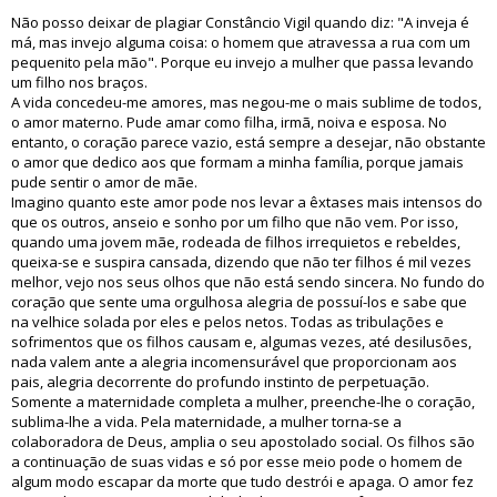
Não posso deixar de plagiar Constâncio Vigil quando diz: "A inveja é
má, mas invejo alguma coisa: o homem que atravessa a rua com um
pequenito pela mão". Porque eu invejo a mulher que passa levando
um filho nos braços.
A vida concedeu-me amores, mas negou-me o mais sublime de todos,
o amor materno. Pude amar como filha, irmã, noiva e esposa. No
entanto, o coração parece vazio, está sempre a desejar, não obstante
o amor que dedico aos que formam a minha família, porque jamais
pude sentir o amor de mãe.
Imagino quanto este amor pode nos levar a êxtases mais intensos do
que os outros, anseio e sonho por um filho que não vem. Por isso,
quando uma jovem mãe, rodeada de filhos irrequietos e rebeldes,
queixa-se e suspira cansada, dizendo que não ter filhos é mil vezes
melhor, vejo nos seus olhos que não está sendo sincera. No fundo do
coração que sente uma orgulhosa alegria de possuí-los e sabe que
na velhice solada por eles e pelos netos. Todas as tribulações e
sofrimentos que os filhos causam e, algumas vezes, até desilusões,
nada valem ante a alegria incomensurável que proporcionam aos
pais, alegria decorrente do profundo instinto de perpetuação.
Somente a maternidade completa a mulher, preenche-lhe o coração,
sublima-lhe a vida. Pela maternidade, a mulher torna-se a
colaboradora de Deus, amplia o seu apostolado social. Os filhos são
a continuação de suas vidas e só por esse meio pode o homem de
algum modo escapar da morte que tudo destrói e apaga. O amor fez