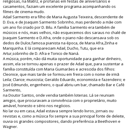
religiosas, na Matriz, e profanas em festas de aniversários e
casamentos, faziam um excelente programa acompanhando os
filmes de cinema mudo.
Adail Sarmento era filho de Maria Augusta Teixeira, descendente de
D. Eva, e de Joaquim Sarmento Sobrinho, mas perdendo a mãe com
um ano foi criado por D. Bilu. A família Sarmento era também de
músicos e nós, mais velhos, não esquecemos dos saraus no chalé de
Joaquim Sarmento e D.Afra, onde o piano não descansava sob os
dedos de Dulce,famosa pianista na época, de Maria Afra,Zinha e
Mariquinha. E lá compareciam Adail, Ducho, Tutu, que era
Artur,sobrinho de D. Afra e Tonico de Naná.
A música, porém, não dá muita oportunidade para ganhar dinheiro,
assim, ela se tornou apenas o prazer de Adail que, para sustentar a
família constituída com Maria Guimarães e acrescida dos filhos:
Cleonice, que mais tarde se formou em freira com o nome de irmã
Leila; Clarice; musicista; Geraldo Eduardo, economista e fazendeiro; e
José Edmundo, engenheiro, o qual abriu um bar, chamado Bar e Café
Sarmento,
na Doutor Santos, onde vendia também loterias. Lá se reuniam
amigos, que procuravam a convivência com o proprietário, muito
amável, honesto e sério nos negócios.
No lar ou em casa, Adail estava sempre lendo livros, jornais ou
revistas e, como a música foi sempre a sua principal fonte de deleite,
ouvia os grandes compositores, dando preferência a Beethoven e
Wagner.