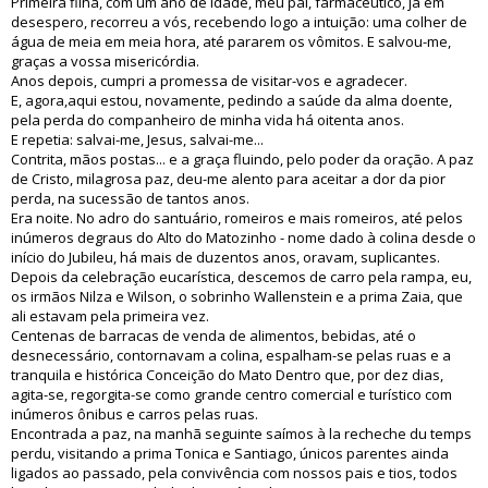
Primeira filha, com um ano de idade, meu pai, farmacêutico, já em
desespero, recorreu a vós, recebendo logo a intuição: uma colher de
água de meia em meia hora, até pararem os vômitos. E salvou-me,
graças a vossa misericórdia.
Anos depois, cumpri a promessa de visitar-vos e agradecer.
E, agora,aqui estou, novamente, pedindo a saúde da alma doente,
pela perda do companheiro de minha vida há oitenta anos.
E repetia: salvai-me, Jesus, salvai-me...
Contrita, mãos postas... e a graça fluindo, pelo poder da oração. A paz
de Cristo, milagrosa paz, deu-me alento para aceitar a dor da pior
perda, na sucessão de tantos anos.
Era noite. No adro do santuário, romeiros e mais romeiros, até pelos
inúmeros degraus do Alto do Matozinho - nome dado à colina desde o
início do Jubileu, há mais de duzentos anos, oravam, suplicantes.
Depois da celebração eucarística, descemos de carro pela rampa, eu,
os irmãos Nilza e Wilson, o sobrinho Wallenstein e a prima Zaia, que
ali estavam pela primeira vez.
Centenas de barracas de venda de alimentos, bebidas, até o
desnecessário, contornavam a colina, espalham-se pelas ruas e a
tranquila e histórica Conceição do Mato Dentro que, por dez dias,
agita-se, regorgita-se como grande centro comercial e turístico com
inúmeros ônibus e carros pelas ruas.
Encontrada a paz, na manhã seguinte saímos à la recheche du temps
perdu, visitando a prima Tonica e Santiago, únicos parentes ainda
ligados ao passado, pela convivência com nossos pais e tios, todos