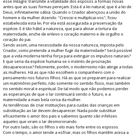
esse milagre: transmite a vitalidade dos esposos a formas novas
antes que as suas formas pereçam. Esta é a lei natural, que é a lei de
Deus, infinitamente sábia. Quando o Criador abençoou a união do
homem e da mulher dizendo: "Crescei e multiplicai-vos", ficou
estabelecida esta lei. Por ela está assegurada a preservação da
espécie. E é tão hábil a natureza, que para aliviar a tortura da
maternidade, enche de enlevo o coração materno e de orgulho o
coração do pai.
Sendo assim, uma necessidade da nossa natureza, imposta pelo
Criador, como pretende a mulher fugir da maternidade? Será possível
que a vida moderna tenha força para extinguir os impulsos naturais?
E que seria da espécie humana se o instinto de procriação
desaparecesse? Felizmente, porém, o modernismo não atinge a todas
as mulheres. Há as que não escolhem o companheiro com o
pensamento nos futuros filhos. Há as que se preparam para realizar
um matrimônio perfeito, não somente no sentido físico, mas também
no sentido moral e espiritual. De tal modo que não podemos perder
as esperanças de que o lar continuará sendo o futuro, e a
maternidade a mais bela coroa da mulher.
As tendências de criar instituições para cuidas das crianças em
substituição ao lar devem desaparecer. Nada pode substituir
eficazmente o amor dos pais e sabemos quanto são infelizes
aqueles que viram o lar desmoronando.
Por outro lado, são os filhos o elo mais forte entre os esposos.
Com o tempo, o amor tende a esfriar, mas os filhos mantêm acesa a