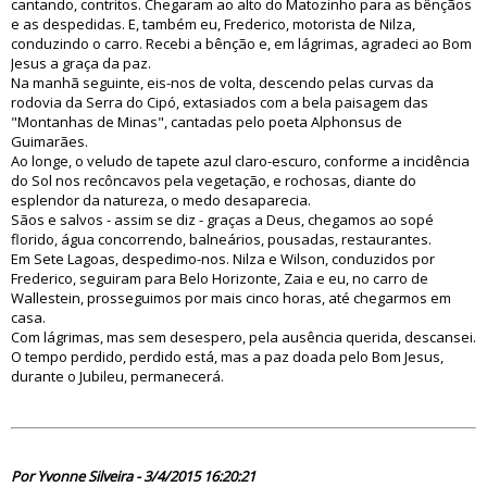
cantando, contritos. Chegaram ao alto do Matozinho para as bênçãos
e as despedidas. E, também eu, Frederico, motorista de Nilza,
conduzindo o carro. Recebi a bênção e, em lágrimas, agradeci ao Bom
Jesus a graça da paz.
Na manhã seguinte, eis-nos de volta, descendo pelas curvas da
rodovia da Serra do Cipó, extasiados com a bela paisagem das
"Montanhas de Minas", cantadas pelo poeta Alphonsus de
Guimarães.
Ao longe, o veludo de tapete azul claro-escuro, conforme a incidência
do Sol nos recôncavos pela vegetação, e rochosas, diante do
esplendor da natureza, o medo desaparecia.
Sãos e salvos - assim se diz - graças a Deus, chegamos ao sopé
florido, água concorrendo, balneários, pousadas, restaurantes.
Em Sete Lagoas, despedimo-nos. Nilza e Wilson, conduzidos por
Frederico, seguiram para Belo Horizonte, Zaia e eu, no carro de
Wallestein, prosseguimos por mais cinco horas, até chegarmos em
casa.
Com lágrimas, mas sem desespero, pela ausência querida, descansei.
O tempo perdido, perdido está, mas a paz doada pelo Bom Jesus,
durante o Jubileu, permanecerá.
79691
Por Yvonne Silveira - 3/4/2015 16:20:21