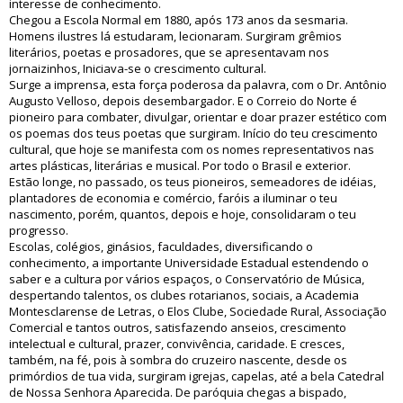
interesse de conhecimento.
Chegou a Escola Normal em 1880, após 173 anos da sesmaria.
Homens ilustres lá estudaram, lecionaram. Surgiram grêmios
literários, poetas e prosadores, que se apresentavam nos
jornaizinhos, Iniciava-se o crescimento cultural.
Surge a imprensa, esta força poderosa da palavra, com o Dr. Antônio
Augusto Velloso, depois desembargador. E o Correio do Norte é
pioneiro para combater, divulgar, orientar e doar prazer estético com
os poemas dos teus poetas que surgiram. Início do teu crescimento
cultural, que hoje se manifesta com os nomes representativos nas
artes plásticas, literárias e musical. Por todo o Brasil e exterior.
Estão longe, no passado, os teus pioneiros, semeadores de idéias,
plantadores de economia e comércio, faróis a iluminar o teu
nascimento, porém, quantos, depois e hoje, consolidaram o teu
progresso.
Escolas, colégios, ginásios, faculdades, diversificando o
conhecimento, a importante Universidade Estadual estendendo o
saber e a cultura por vários espaços, o Conservatório de Música,
despertando talentos, os clubes rotarianos, sociais, a Academia
Montesclarense de Letras, o Elos Clube, Sociedade Rural, Associação
Comercial e tantos outros, satisfazendo anseios, crescimento
intelectual e cultural, prazer, convivência, caridade. E cresces,
também, na fé, pois à sombra do cruzeiro nascente, desde os
primórdios de tua vida, surgiram igrejas, capelas, até a bela Catedral
de Nossa Senhora Aparecida. De paróquia chegas a bispado,