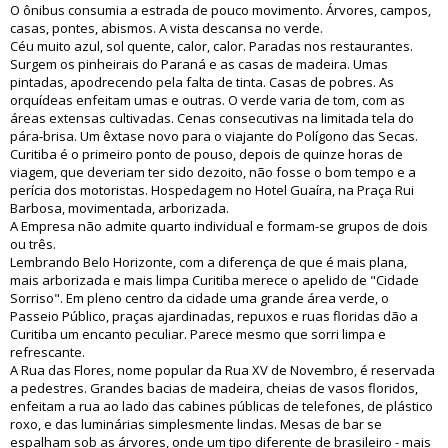
O ônibus consumia a estrada de pouco movimento. Árvores, campos,
casas, pontes, abismos. A vista descansa no verde.
Céu muito azul, sol quente, calor, calor. Paradas nos restaurantes.
Surgem os pinheirais do Paraná e as casas de madeira. Umas
pintadas, apodrecendo pela falta de tinta. Casas de pobres. As
orquídeas enfeitam umas e outras. O verde varia de tom, com as
áreas extensas cultivadas. Cenas consecutivas na limitada tela do
pára-brisa. Um êxtase novo para o viajante do Polígono das Secas.
Curitiba é o primeiro ponto de pouso, depois de quinze horas de
viagem, que deveriam ter sido dezoito, não fosse o bom tempo e a
perícia dos motoristas. Hospedagem no Hotel Guaíra, na Praça Rui
Barbosa, movimentada, arborizada.
A Empresa não admite quarto individual e formam-se grupos de dois
ou três.
Lembrando Belo Horizonte, com a diferença de que é mais plana,
mais arborizada e mais limpa Curitiba merece o apelido de "Cidade
Sorriso". Em pleno centro da cidade uma grande área verde, o
Passeio Público, praças ajardinadas, repuxos e ruas floridas dão a
Curitiba um encanto peculiar. Parece mesmo que sorri limpa e
refrescante.
A Rua das Flores, nome popular da Rua XV de Novembro, é reservada
a pedestres. Grandes bacias de madeira, cheias de vasos floridos,
enfeitam a rua ao lado das cabines públicas de telefones, de plástico
roxo, e das luminárias simplesmente lindas. Mesas de bar se
espalham sob as árvores, onde um tipo diferente de brasileiro - mais