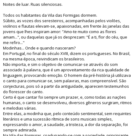
Noites de luar. Ruas silenciosas.
Todos os habitantes da Vila das Formigas dormem.
Súbito, as vozes dos seresteiros, acompanhadas pelos violões,
violinos e flautas elevam-se, apaixonadas, em frente às janelas das
jovens que lhes inspiram amor: "Amo-te muito como as flores
amam...", ou daquelas que já os desprezam: "É a ti, flor do céu, que
me refiro..."
Modinhas... Onde e quando nasceram?
Em Portugal, no final do século XVIII, dizem os portugueses. No Brasil,
na mesma época, reivindicam os brasileiros.
Não importa, e sim o objetivo de comunicar-se através do som
associado à palavra, que é um aproveitamento da rica qualidade de
linguagem, provocando emoção. O homem da pré-história já utilizava
o canto para comunicar-se, sem palavras, mas compreensível. São
conjecturas, pois só a partir da antiguidade, aparecem testemunhos
do florescer do canto.
Certo é que cantar foi sempre um prazer, e, como todas as nações
humanas, o canto se desenvolveu, diversos gêneros surgiram, ritmos
e melodias várias.
Entre elas, a modinha que, pelo conteúdo sentimental, sem requintes
literários e uma sucessão rítmica de sons musicais simples,
expressando o amor, a saudade, a tristeza, a dor da separação, foi
sempre admirada.
Na Vila das Formigas, coadunando-se com a sociedade, principiante