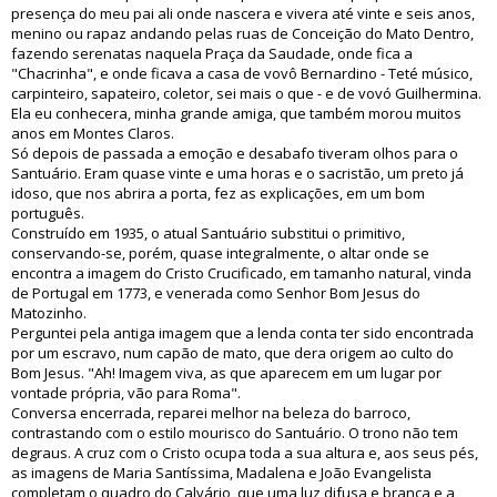
presença do meu pai ali onde nascera e vivera até vinte e seis anos,
menino ou rapaz andando pelas ruas de Conceição do Mato Dentro,
fazendo serenatas naquela Praça da Saudade, onde fica a
"Chacrinha", e onde ficava a casa de vovô Bernardino - Teté músico,
carpinteiro, sapateiro, coletor, sei mais o que - e de vovó Guilhermina.
Ela eu conhecera, minha grande amiga, que também morou muitos
anos em Montes Claros.
Só depois de passada a emoção e desabafo tiveram olhos para o
Santuário. Eram quase vinte e uma horas e o sacristão, um preto já
idoso, que nos abrira a porta, fez as explicações, em um bom
português.
Construído em 1935, o atual Santuário substitui o primitivo,
conservando-se, porém, quase integralmente, o altar onde se
encontra a imagem do Cristo Crucificado, em tamanho natural, vinda
de Portugal em 1773, e venerada como Senhor Bom Jesus do
Matozinho.
Perguntei pela antiga imagem que a lenda conta ter sido encontrada
por um escravo, num capão de mato, que dera origem ao culto do
Bom Jesus. "Ah! Imagem viva, as que aparecem em um lugar por
vontade própria, vão para Roma".
Conversa encerrada, reparei melhor na beleza do barroco,
contrastando com o estilo mourisco do Santuário. O trono não tem
degraus. A cruz com o Cristo ocupa toda a sua altura e, aos seus pés,
as imagens de Maria Santíssima, Madalena e João Evangelista
completam o quadro do Calvário, que uma luz difusa e branca e a