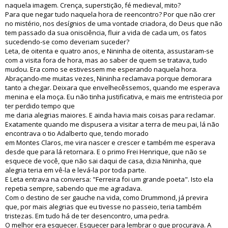
naquela imagem. Crença, superstição, fé medieval, mito?
Para que negar tudo naquela hora de reencontro? Por que não crer
no mistério, nos desígnios de uma vontade criadora, do Deus que não
tem passado da sua onisciência, fluir a vida de cada um, os fatos
sucedendo-se como deveriam suceder?
Leta, de oitenta e quatro anos, e Nininha de oitenta, assustaram-se
com a visita fora de hora, mas ao saber de quem se tratava, tudo
mudou. Era como se estivessem me esperando naquela hora.
Abraçando-me muitas vezes, Nininha reclamava porque demorara
tanto a chegar. Deixara que envelhecêssemos, quando me esperava
menina e ela moça. Eu não tinha justificativa, e mais me entristecia por
ter perdido tempo que
me daria alegrias maiores. E ainda havia mais coisas para reclamar.
Exatamente quando me dispusera a visitar a terra de meu pai, lá não
encontrava o tio Adalberto que, tendo morado
em Montes Claros, me vira nascer e crescer e também me esperava
desde que para lá retornara. E o primo Frei Henrique, que não se
esquece de você, que não sai daqui de casa, dizia Nininha, que
alegria teria em vê-la e levá-la por toda parte.
E Leta entrava na conversa: "Ferreira foi um grande poeta". Isto ela
repetia sempre, sabendo que me agradava.
Com o destino de ser gauche na vida, como Drummond, já previra
que, por mais alegrias que eu tivesse no passeio, teria também
tristezas. Em tudo há de ter desencontro, uma pedra.
O melhor era esquecer. Esquecer para lembrar o que procurava. A