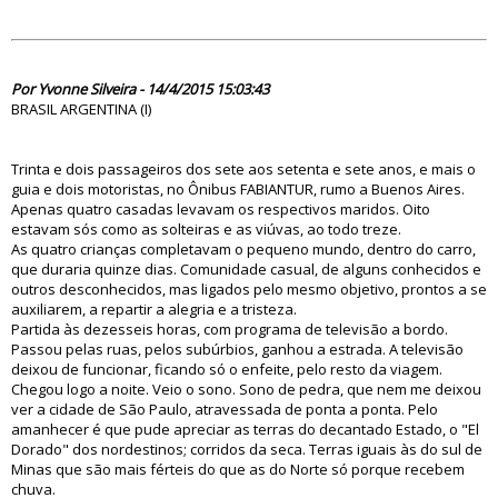
79768
Por Yvonne Silveira - 14/4/2015 15:03:43
BRASIL ARGENTINA (I)
Trinta e dois passageiros dos sete aos setenta e sete anos, e mais o
guia e dois motoristas, no Ônibus FABIANTUR, rumo a Buenos Aires.
Apenas quatro casadas levavam os respectivos maridos. Oito
estavam sós como as solteiras e as viúvas, ao todo treze.
As quatro crianças completavam o pequeno mundo, dentro do carro,
que duraria quinze dias. Comunidade casual, de alguns conhecidos e
outros desconhecidos, mas ligados pelo mesmo objetivo, prontos a se
auxiliarem, a repartir a alegria e a tristeza.
Partida às dezesseis horas, com programa de televisão a bordo.
Passou pelas ruas, pelos subúrbios, ganhou a estrada. A televisão
deixou de funcionar, ficando só o enfeite, pelo resto da viagem.
Chegou logo a noite. Veio o sono. Sono de pedra, que nem me deixou
ver a cidade de São Paulo, atravessada de ponta a ponta. Pelo
amanhecer é que pude apreciar as terras do decantado Estado, o "El
Dorado" dos nordestinos; corridos da seca. Terras iguais às do sul de
Minas que são mais férteis do que as do Norte só porque recebem
chuva.