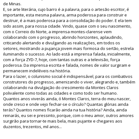
de Minas.
E, se arte literária, cujo barro é a palavra, para o artesão escritor, é
importante, esta mesma palavra, arma poderosa para construir e
destruir, é a mais poderosa para a consolidação do poder. E ela tem
sido assim, para nossa cidade. Vindo, quase com o seu nascimento,
com o Correio do Norte, a imprensa montes-clarense vem
colaborando com o progresso, abrindo horizontes, aplaudindo,
criticando alertando e divulgando as realizações, em todos os
setores, mostrando a pujança jovem mais formosa do sertão, estrela
iluminando o sucesso. Ao lado está a imprensa falada, inicialmente,
com a força ZYD-7, hoje, com tantas outras e a televisão, força
poderosa. Da imprensa escrita e falada, nomes de valor surgiram e
permanecem indeléveis na história.
Para o lazer, o colunismo social é indispensável, para os combativos
construtores do progresso, amenizando o viver, alegrando e, também
colaborando na divulgação do crescimento da Montes Claros
polivalente como todas as cidades e como todo ser humano.
Quantos anos viverás ainda, ó Montes Claros, terra do meu nascer,
onde cresci e onde vejo fechar-se o círculo? Quantas glórias ainda
terás? Quantos nomes ficarão ainda na tua história? Ainda, ainda
reinarás, eu sei e pressinto, porque, com o meu amor, outros amores
surgirão para tornar-te mais bela, mais pujante e chegares aos
duzentos, trezentos, mil anos...