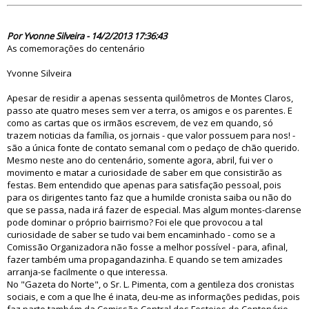
74557
Por Yvonne Silveira - 14/2/2013 17:36:43
As comemorações do centenário
Yvonne Silveira
Apesar de residir a apenas sessenta quilômetros de Montes Claros,
passo ate quatro meses sem ver a terra, os amigos e os parentes. E
como as cartas que os irmãos escrevem, de vez em quando, só
trazem noticias da família, os jornais - que valor possuem para nos! -
são a única fonte de contato semanal com o pedaço de chão querido.
Mesmo neste ano do centenário, somente agora, abril, fui ver o
movimento e matar a curiosidade de saber em que consistirão as
festas. Bem entendido que apenas para satisfação pessoal, pois
para os dirigentes tanto faz que a humilde cronista saiba ou não do
que se passa, nada irá fazer de especial. Mas algum montes-clarense
pode dominar o próprio bairrismo? Foi ele que provocou a tal
curiosidade de saber se tudo vai bem encaminhado - como se a
Comissão Organizadora não fosse a melhor possível - para, afinal,
fazer também uma propagandazinha. E quando se tem amizades
arranja-se facilmente o que interessa.
No "Gazeta do Norte", o Sr. L. Pimenta, com a gentileza dos cronistas
sociais, e com a que lhe é inata, deu-me as informações pedidas, pois