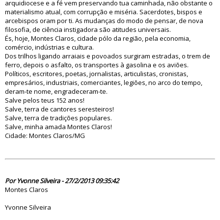
arquidiocese e a fé vem preservando tua caminhada, não obstante o
materialismo atual, com corrupção e miséria. Sacerdotes, bispos e
arcebispos oram por ti. As mudanças do modo de pensar, de nova
filosofia, de ciência instigadora são atitudes universais.
És, hoje, Montes Claros, cidade pólo da região, pela economia,
comércio, indústrias e cultura.
Dos trilhos ligando arraiais e povoados surgiram estradas, o trem de
ferro, depois o asfalto, os transportes à gasolina e os aviões.
Políticos, escritores, poetas, jornalistas, articulistas, cronistas,
empresários, industriais, comerciantes, legiões, no arco do tempo,
deram-te nome, engradeceram-te.
Salve pelos teus 152 anos!
Salve, terra de cantores seresteiros!
Salve, terra de tradições populares.
Salve, minha amada Montes Claros!
Cidade: Montes Claros/MG
74668
Por Yvonne Silveira - 27/2/2013 09:35:42
Montes Claros
Yvonne Silveira