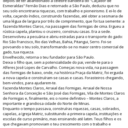
depois de ter abandonado a célebre bandeira do “Caçador de
Esmeraldas” Fernão Dias e retornado a São Paulo, deduziu que no
seu solo encontraria riquezas, com trabalho e pioneirismo. E ei-lo de
volta, caçando índios, construindo fazendas, até obter a sesmaria de
uma légua de largura por três de comprimento, que foi tua semente: a
fazenda Montes Claros, na passagem das formigas de cima. Ergueu a
rústica capela, plantou o cruzeiro, construiu casas. Era a sede.
Desenvolveu a pecuária e abriu estradas para o transporte do gado:
Rio São Francisco, Rio das Velhas, Bahia, Pitangui, Serro. Foi-se
povoando o teu solo, transformando-se no maior centro comercial de
gado, tua riqueza.
Envelhecido, retorna o teu fundador para São Paulo.
Deixa o filho que, sem a potencialidade do pai, vende-te para o
Alferes José Lopes de Carvalho. Começas nova vida, na passagem
das formigas de baixo, onde, na histórica Praça da Matriz, foi erguida
a nova capela e construíram-se casas e casas. Forasteiros chegando,
bem-vindos, para ajudarem-te.
Fazenda Montes Claros, Arraial das Formigas. Arraial de Nossa
Senhora da Conceição e São José das Formigas, Vila de Montes Claros
de Formigas e, finalmente, eis o nome definitivo – Montes Claros, a
importante e grandiosa cidade do Norte de Minas.
Enquanto o tempo passava, construíras riquezas, casas, sobrados,
capelas, a Igreja Matriz, substituindo a primeira capela, instituições e
escolas de curso primário, mas ensinando até latim. Teus filhos e os
que chegavam promoviam o teu crescimento com o trabalho e