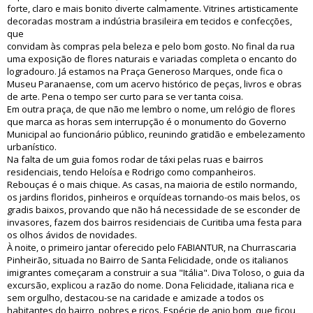
forte, claro e mais bonito diverte calmamente. Vitrines artisticamente
decoradas mostram a indústria brasileira em tecidos e confecções,
que
convidam às compras pela beleza e pelo bom gosto. No final da rua
uma exposição de flores naturais e variadas completa o encanto do
logradouro. Já estamos na Praça Generoso Marques, onde fica o
Museu Paranaense, com um acervo histórico de peças, livros e obras
de arte. Pena o tempo ser curto para se ver tanta coisa.
Em outra praça, de que não me lembro o nome, um relógio de flores
que marca as horas sem interrupção é o monumento do Governo
Municipal ao funcionário público, reunindo gratidão e embelezamento
urbanístico.
Na falta de um guia fomos rodar de táxi pelas ruas e bairros
residenciais, tendo Heloísa e Rodrigo como companheiros.
Rebouças é o mais chique. As casas, na maioria de estilo normando,
os jardins floridos, pinheiros e orquídeas tornando-os mais belos, os
gradis baixos, provando que não há necessidade de se esconder de
invasores, fazem dos bairros residenciais de Curitiba uma festa para
os olhos ávidos de novidades.
À noite, o primeiro jantar oferecido pelo FABIANTUR, na Churrascaria
Pinheirão, situada no Bairro de Santa Felicidade, onde os italianos
imigrantes começaram a construir a sua "Itália". Diva Toloso, o guia da
excursão, explicou a razão do nome. Dona Felicidade, italiana rica e
sem orgulho, destacou-se na caridade e amizade a todos os
habitantes do bairro, pobres e ricos. Espécie de anjo bom, que ficou