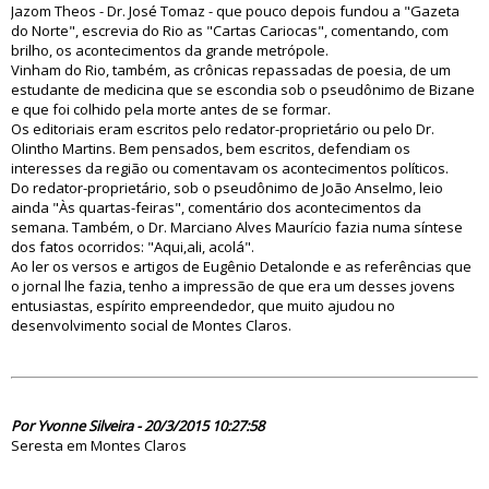
Jazom Theos - Dr. José Tomaz - que pouco depois fundou a "Gazeta
do Norte", escrevia do Rio as "Cartas Cariocas", comentando, com
brilho, os acontecimentos da grande metrópole.
Vinham do Rio, também, as crônicas repassadas de poesia, de um
estudante de medicina que se escondia sob o pseudônimo de Bizane
e que foi colhido pela morte antes de se formar.
Os editoriais eram escritos pelo redator-proprietário ou pelo Dr.
Olintho Martins. Bem pensados, bem escritos, defendiam os
interesses da região ou comentavam os acontecimentos políticos.
Do redator-proprietário, sob o pseudônimo de João Anselmo, leio
ainda "Às quartas-feiras", comentário dos acontecimentos da
semana. Também, o Dr. Marciano Alves Maurício fazia numa síntese
dos fatos ocorridos: "Aqui,ali, acolá".
Ao ler os versos e artigos de Eugênio Detalonde e as referências que
o jornal lhe fazia, tenho a impressão de que era um desses jovens
entusiastas, espírito empreendedor, que muito ajudou no
desenvolvimento social de Montes Claros.
79610
Por Yvonne Silveira - 20/3/2015 10:27:58
Seresta em Montes Claros