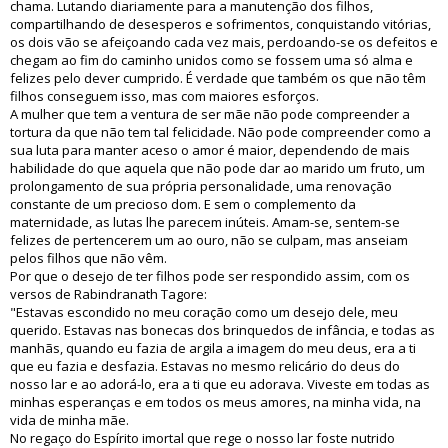
chama. Lutando diariamente para a manutenção dos filhos,
compartilhando de desesperos e sofrimentos, conquistando vitórias,
os dois vão se afeiçoando cada vez mais, perdoando-se os defeitos e
chegam ao fim do caminho unidos como se fossem uma só alma e
felizes pelo dever cumprido. É verdade que também os que não têm
filhos conseguem isso, mas com maiores esforços.
A mulher que tem a ventura de ser mãe não pode compreender a
tortura da que não tem tal felicidade. Não pode compreender como a
sua luta para manter aceso o amor é maior, dependendo de mais
habilidade do que aquela que não pode dar ao marido um fruto, um
prolongamento de sua própria personalidade, uma renovação
constante de um precioso dom. E sem o complemento da
maternidade, as lutas lhe parecem inúteis. Amam-se, sentem-se
felizes de pertencerem um ao ouro, não se culpam, mas anseiam
pelos filhos que não vêm.
Por que o desejo de ter filhos pode ser respondido assim, com os
versos de Rabindranath Tagore:
"Estavas escondido no meu coração como um desejo dele, meu
querido. Estavas nas bonecas dos brinquedos de infância, e todas as
manhãs, quando eu fazia de argila a imagem do meu deus, era a ti
que eu fazia e desfazia. Estavas no mesmo relicário do deus do
nosso lar e ao adorá-lo, era a ti que eu adorava. Viveste em todas as
minhas esperanças e em todos os meus amores, na minha vida, na
vida de minha mãe.
No regaço do Espírito imortal que rege o nosso lar foste nutrido