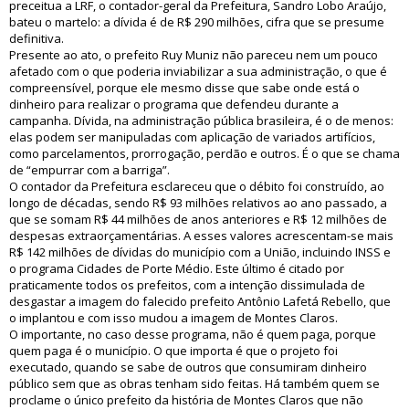
preceitua a LRF, o contador-geral da Prefeitura, Sandro Lobo Araújo,
bateu o martelo: a dívida é de R$ 290 milhões, cifra que se presume
definitiva.
Presente ao ato, o prefeito Ruy Muniz não pareceu nem um pouco
afetado com o que poderia inviabilizar a sua administração, o que é
compreensível, porque ele mesmo disse que sabe onde está o
dinheiro para realizar o programa que defendeu durante a
campanha. Dívida, na administração pública brasileira, é o de menos:
elas podem ser manipuladas com aplicação de variados artifícios,
como parcelamentos, prorrogação, perdão e outros. É o que se chama
de “empurrar com a barriga”.
O contador da Prefeitura esclareceu que o débito foi construído, ao
longo de décadas, sendo R$ 93 milhões relativos ao ano passado, a
que se somam R$ 44 milhões de anos anteriores e R$ 12 milhões de
despesas extraorçamentárias. A esses valores acrescentam-se mais
R$ 142 milhões de dívidas do município com a União, incluindo INSS e
o programa Cidades de Porte Médio. Este último é citado por
praticamente todos os prefeitos, com a intenção dissimulada de
desgastar a imagem do falecido prefeito Antônio Lafetá Rebello, que
o implantou e com isso mudou a imagem de Montes Claros.
O importante, no caso desse programa, não é quem paga, porque
quem paga é o município. O que importa é que o projeto foi
executado, quando se sabe de outros que consumiram dinheiro
público sem que as obras tenham sido feitas. Há também quem se
proclame o único prefeito da história de Montes Claros que não