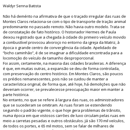
Waldyr Senna Batista
Não há demérito na afirmativa de que o traçado irregular das ruas de
Montes Claros relaciona-se com o tipo de transporte de tração animal
predominante no passado remoto. Não havia outro modelo. Trata-se
de constatação de fato histórico. O historiador Hermes de Paula
deixou registrado que a chegada à cidade do primeiro veículo movido
a combustível provocou alvoroço no entorno da igreja da Matriz, à
época o grande centro de convergência da cidade. Apelidado de
“bicho caminhão”, é de se imaginar a dificuldade encontrada para a
locomoção do veículo de tamanho desproporcional.
Foi assim, certamente, na maioria das cidades brasileiras. A diferença
é que, em muitas outras, a expansão se deu de forma controlada,
com preservação do centro histórico. Em Montes Claros, são poucos
os prédios remanescentes, pois não se cuidou de manter a
característica original, de forma que, até hoje, há demolições que não
deveriam ocorrer, se prevalecesse preocupação maior em manter a
parte histórica.
No entanto, no que se refere à largura das ruas, os administradores
que se sucederam se omitiram. As ruas foram se estendendo
seguindo o padrão vigente, o que hoje gera problemas de trânsito,
numa época em que vistosos carrões de luxo circulam pelas ruas em
meio a carretas pesadas e outros obstáculos. Já são 170 mil veículos,
de todos os portes, e 65 mil motos, sem se falar de milhares de