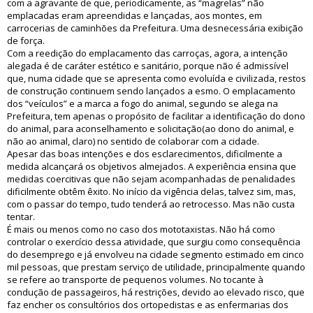
com a agravante de que, periodicamente, as “magrelas” não
emplacadas eram apreendidas e lançadas, aos montes, em
carrocerias de caminhões da Prefeitura. Uma desnecessária exibição
de força.
Com a reedição do emplacamento das carroças, agora, a intenção
alegada é de caráter estético e sanitário, porque não é admissível
que, numa cidade que se apresenta como evoluída e civilizada, restos
de construção continuem sendo lançados a esmo. O emplacamento
dos “veículos” e a marca a fogo do animal, segundo se alega na
Prefeitura, tem apenas o propósito de facilitar a identificação do dono
do animal, para aconselhamento e solicitação(ao dono do animal, e
não ao animal, claro) no sentido de colaborar com a cidade.
Apesar das boas intenções e dos esclarecimentos, dificilmente a
medida alcançará os objetivos almejados. A experiência ensina que
medidas coercitivas que não sejam acompanhadas de penalidades
dificilmente obtêm êxito. No início da vigência delas, talvez sim, mas,
com o passar do tempo, tudo tenderá ao retrocesso. Mas não custa
tentar.
É mais ou menos como no caso dos mototaxistas. Não há como
controlar o exercício dessa atividade, que surgiu como consequência
do desemprego e já envolveu na cidade segmento estimado em cinco
mil pessoas, que prestam serviço de utilidade, principalmente quando
se refere ao transporte de pequenos volumes. No tocante à
condução de passageiros, há restrições, devido ao elevado risco, que
faz encher os consultórios dos ortopedistas e as enfermarias dos