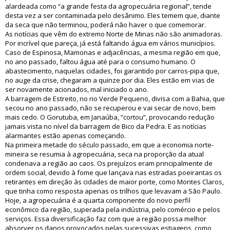
alardeada como “a grande festa da agropecuária regional”, tende
desta vez a ser contaminada pelo desânimo. Eles temem que, diante
da seca que não terminou, poderá não haver o que comemorar.
As notícias que vêm do extremo Norte de Minas não são animadoras.
Por incrível que pareça, já está faltando água em vários municípios.
Caso de Espinosa, Mamonas e adjacências, a mesma região em que,
no ano passado, faltou água até para o consumo humano. O
abastecimento, naquelas cidades, foi garantido por carros-pipa que,
no auge da crise, chegaram a quinze por dia. Eles estão em vias de
ser novamente acionados, mal iniciado o ano.
A barragem de Estreito, no rio Verde Pequeno, divisa com a Bahia, que
secou no ano passado, não se recuperou e vai secar de novo, bem
mais cedo. O Gorutuba, em Janaúba, “cortou”, provocando redução
jamais vista no nível da barragem de Bico da Pedra. E as notícias
alarmantes estão apenas começando.
Na primeira metade do século passado, em que a economia norte-
mineira se resumia à agropecuária, seca na proporção da atual
condenava a região ao caos. Os prejuízos eram principalmente de
ordem social, devido à fome que lançava nas estradas poeirantas os
retirantes em direção às cidades de maior porte, como Montes Claros,
que tinha como resposta apenas os trilhos que levavam a São Paulo.
Hoje, a agropecuária é a quarta componente do novo perfil
econômico da região, superada pela indústria, pelo comércio e pelos
serviços. Essa diversificação faz com que a região possa melhor
absorver os danos provocados pelas sucessivas estiagens, como