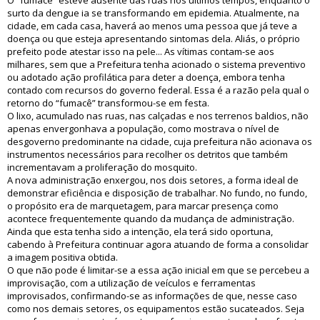
O “fumacê” esteve ausente das ruas nos últimos tempos, enquanto o
surto da dengue ia se transformando em epidemia. Atualmente, na
cidade, em cada casa, haverá ao menos uma pessoa que já teve a
doença ou que esteja apresentando sintomas dela. Aliás, o próprio
prefeito pode atestar isso na pele... As vítimas contam-se aos
milhares, sem que a Prefeitura tenha acionado o sistema preventivo
ou adotado ação profilática para deter a doença, embora tenha
contado com recursos do governo federal. Essa é a razão pela qual o
retorno do “fumacê” transformou-se em festa.
O lixo, acumulado nas ruas, nas calçadas e nos terrenos baldios, não
apenas envergonhava a população, como mostrava o nível de
desgoverno predominante na cidade, cuja prefeitura não acionava os
instrumentos necessários para recolher os detritos que também
incrementavam a proliferação do mosquito.
A nova administração enxergou, nos dois setores, a forma ideal de
demonstrar eficiência e disposição de trabalhar. No fundo, no fundo,
o propósito era de marquetagem, para marcar presença como
acontece frequentemente quando da mudança de administração.
Ainda que esta tenha sido a intenção, ela terá sido oportuna,
cabendo à Prefeitura continuar agora atuando de forma a consolidar
a imagem positiva obtida.
O que não pode é limitar-se a essa ação inicial em que se percebeu a
improvisação, com a utilização de veículos e ferramentas
improvisados, confirmando-se as informações de que, nesse caso
como nos demais setores, os equipamentos estão sucateados. Seja