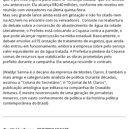
seu antecessor. Ela alcança R$240 milhões, conforme ele revelou em
reunião com vereadores na última quinta-feira.
Mas seu grande lance ainda está em gestação e não foi citado nem
na ACI,nem no encontro com os vereadores . Consiste na reabertura
do debate sobre a concessão do abastecimento de água da cidade.
Literalmente, o Prefeito está colocando a Copasa contra a parede, o
que pode alcançar repercussão na mídia estadual. Basicamente, o
debate envolve a ETE (estação de tratamento de esgotos), que ainda
não entrou em funcionamento, embora a empresa cobre pelo serviço
valor equivalente ao da água tratada. A Prefeitura pleiteia da Copasa
somas de recursos que viabilizarão as obras prometidas pelo
prefeito durante a campanha. Ela ameaça rescindir o contrato.
(Waldyr Senna é o decano da imprensa de Montes Claros. É também o
mais antigo e categorizado analista de política. Durante décadas,
assinou a "Coluna do Secretário", n "O Jornal de M. Claros",
publicação antológica que editava na companhia de Oswaldo
Antunes. É mestre reverenciado de uma geração de jornalistas
mineiros, com vasto conhecimento de política e da história política
contemporânea do Brasil)
74621