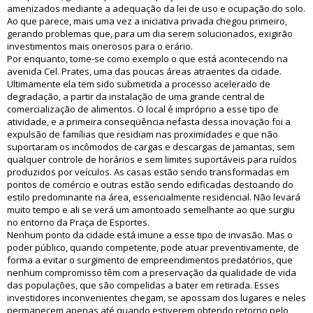
amenizados mediante a adequação da lei de uso e ocupação do solo.
Ao que parece, mais uma vez a iniciativa privada chegou primeiro,
gerando problemas que, para um dia serem solucionados, exigirão
investimentos mais onerosos para o erário.
Por enquanto, tome-se como exemplo o que está acontecendo na
avenida Cel. Prates, uma das poucas áreas atraentes da cidade.
Ultimamente ela tem sido submetida a processo acelerado de
degradação, a partir da instalação de uma grande central de
comercialização de alimentos. O local é impróprio a esse tipo de
atividade, e a primeira conseqüência nefasta dessa inovação foi a
expulsão de famílias que residiam nas proximidades e que não
suportaram os incômodos de cargas e descargas de jamantas, sem
qualquer controle de horários e sem limites suportáveis para ruídos
produzidos por veículos. As casas estão sendo transformadas em
pontos de comércio e outras estão sendo edificadas destoando do
estilo predominante na área, essencialmente residencial. Não levará
muito tempo e ali se verá um amontoado semelhante ao que surgiu
no entorno da Praça de Esportes.
Nenhum ponto da cidade está imune a esse tipo de invasão. Mas o
poder público, quando competente, pode atuar preventivamente, de
forma a evitar o surgimento de empreendimentos predatórios, que
nenhum compromisso têm com a preservação da qualidade de vida
das populações, que são compelidas a bater em retirada. Esses
investidores inconvenientes chegam, se apossam dos lugares e neles
permanecem apenas até quando estiverem obtendo retorno pelo