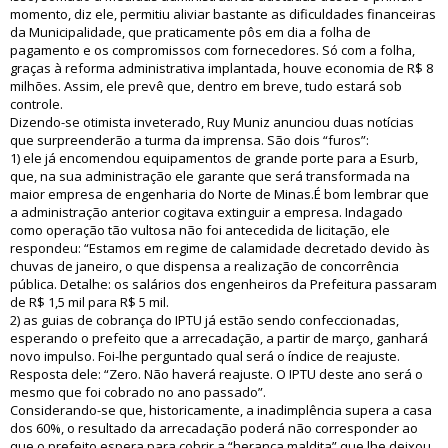
momento, diz ele, permitiu aliviar bastante as dificuldades financeiras
da Municipalidade, que praticamente pôs em dia a folha de
pagamento e os compromissos com fornecedores. Só com a folha,
graças à reforma administrativa implantada, houve economia de R$ 8
milhões. Assim, ele prevê que, dentro em breve, tudo estará sob
controle.
Dizendo-se otimista inveterado, Ruy Muniz anunciou duas notícias
que surpreenderão a turma da imprensa. São dois “furos”:
1) ele já encomendou equipamentos de grande porte para a Esurb,
que, na sua administração ele garante que será transformada na
maior empresa de engenharia do Norte de Minas.É bom lembrar que
a administração anterior cogitava extinguir a empresa. Indagado
como operação tão vultosa não foi antecedida de licitação, ele
respondeu: “Estamos em regime de calamidade decretado devido às
chuvas de janeiro, o que dispensa a realização de concorrência
pública. Detalhe: os salários dos engenheiros da Prefeitura passaram
de R$ 1,5 mil para R$ 5 mil.
2) as guias de cobrança do IPTU já estão sendo confeccionadas,
esperando o prefeito que a arrecadação, a partir de março, ganhará
novo impulso. Foi-lhe perguntado qual será o índice de reajuste.
Resposta dele: “Zero. Não haverá reajuste. O IPTU deste ano será o
mesmo que foi cobrado no ano passado”.
Considerando-se que, historicamente, a inadimplência supera a casa
dos 60%, o resultado da arrecadação poderá não corresponder ao
que o prefeito espera para cobrir a “herança maldita” que lhe deixou