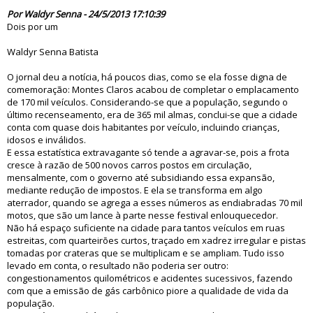
75470
Por Waldyr Senna - 24/5/2013 17:10:39
Dois por um
Waldyr Senna Batista
O jornal deu a notícia, há poucos dias, como se ela fosse digna de
comemoração: Montes Claros acabou de completar o emplacamento
de 170 mil veículos. Considerando-se que a população, segundo o
último recenseamento, era de 365 mil almas, conclui-se que a cidade
conta com quase dois habitantes por veículo, incluindo crianças,
idosos e inválidos.
E essa estatística extravagante só tende a agravar-se, pois a frota
cresce à razão de 500 novos carros postos em circulação,
mensalmente, com o governo até subsidiando essa expansão,
mediante redução de impostos. E ela se transforma em algo
aterrador, quando se agrega a esses números as endiabradas 70 mil
motos, que são um lance à parte nesse festival enlouquecedor.
Não há espaço suficiente na cidade para tantos veículos em ruas
estreitas, com quarteirões curtos, traçado em xadrez irregular e pistas
tomadas por crateras que se multiplicam e se ampliam. Tudo isso
levado em conta, o resultado não poderia ser outro:
congestionamentos quilométricos e acidentes sucessivos, fazendo
com que a emissão de gás carbônico piore a qualidade de vida da
população.