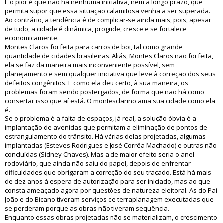
E o pior é que não há nenhuma iniciativa, nem a longo prazo, que
permita supor que essa situação calamitosa venha a ser superada.
Ao contrário, a tendência é de complicar-se ainda mais, pois, apesar
de tudo, a cidade é dinâmica, progride, cresce e se fortalece
economicamente.
Montes Claros foi feita para carros de boi, tal como grande
quantidade de cidades brasileiras. Aliás, Montes Claros não foi feita,
ela se faz da maneira mais inconveniente possível, sem
planejamento e sem qualquer iniciativa que leve à correção dos seus
defeitos congênitos. E como ela deu certo, à sua maneira, os
problemas foram sendo postergados, de forma que não há como
consertar isso que aí está. O montesclarino ama sua cidade como ela
é.
Se o problema é a falta de espaços, já real, a solução óbvia é a
implantação de avenidas que permitam a eliminação de pontos de
estrangulamento do trânsito. Há várias delas projetadas, algumas
implantadas (Esteves Rodrigues e José Corrêa Machado) e outras não
concluídas (Sidney Chaves). Mas a de maior efeito seria o anel
rodoviário, que ainda não saiu do papel, depois de enfrentar
dificuldades que obrigaram a correção do seu traçado. Está há mais
de dez anos à espera de autorização para ser iniciado, mas ao que
consta ameaçado agora por questões de natureza eleitoral. As do Pai
João e do Bicano tiveram serviços de terraplanagem executadas que
se perderam porque as obras não tiveram sequência.
Enquanto essas obras projetadas não se materializam, o crescimento