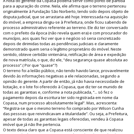
A nota do gerente da Copasa poderia servir como ponto de partida
para a apuração do crime. Nela, ele afirma que o terreno pertenceu
originalmente à Fundação São Norberto, tendo sido depois objeto de
disputa judicial, que se arrastaria até hoje. Interessada na aquisição
do imóvel, a empresa dirigiu-se à Prefeitura, onde ficou sabendo de
processo administrativo referente ao terreno. Ele diz ter conversado
com o prefeito da época (não revela quem era) e com procurador do
município, aos quais fez ver que o negócio só seria concretizado
depois de dirimidas todas as pendências judiciais e claramente
demonstrado quem seria o legítimo proprietário do imóvel. Neste
sentido, obteve certidão vintenária, retificação de área e expedição
de nova matrícula, o que, diz ele, “deu segurança quase absoluta ao
processo”.( Por que “quase”?)
O terreno foi a leilão público, não tendo havido lance, provavelmente
devido às informações negativas a ele relacionadas, segundo a
opinião do gerente. A partir de então, já não havia necessidade de
licitação, e o lote foi oferecido à Copasa, que diz ter-se munido de
todas as garantias e, conforme a nota publicada, “... só fez o
pagamento depois da escritura ter sido registrada em nome da
Copasa, num processo absolutamente legal”. Mas, acrescenta:
“Registra-se que o mesmo terreno foi comprado por Wilson Cunha
das pessoas que reivindicavam a titularidade”. Ou seja, a Prefeitura,
apesar de todas as garantias legais oferecidas, vendeu à Copasa
imóvel que já não lhe pertencia.
O texto deixa claro que a Copasa está consciente de que realizou