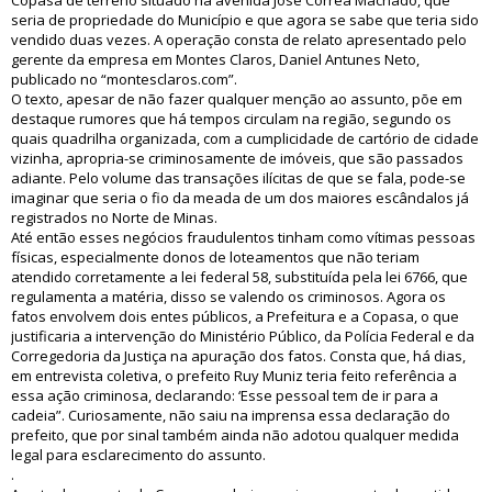
Copasa de terreno situado na avenida José Correa Machado, que
seria de propriedade do Município e que agora se sabe que teria sido
vendido duas vezes. A operação consta de relato apresentado pelo
gerente da empresa em Montes Claros, Daniel Antunes Neto,
publicado no “montesclaros.com”.
O texto, apesar de não fazer qualquer menção ao assunto, põe em
destaque rumores que há tempos circulam na região, segundo os
quais quadrilha organizada, com a cumplicidade de cartório de cidade
vizinha, apropria-se criminosamente de imóveis, que são passados
adiante. Pelo volume das transações ilícitas de que se fala, pode-se
imaginar que seria o fio da meada de um dos maiores escândalos já
registrados no Norte de Minas.
Até então esses negócios fraudulentos tinham como vítimas pessoas
físicas, especialmente donos de loteamentos que não teriam
atendido corretamente a lei federal 58, substituída pela lei 6766, que
regulamenta a matéria, disso se valendo os criminosos. Agora os
fatos envolvem dois entes públicos, a Prefeitura e a Copasa, o que
justificaria a intervenção do Ministério Público, da Polícia Federal e da
Corregedoria da Justiça na apuração dos fatos. Consta que, há dias,
em entrevista coletiva, o prefeito Ruy Muniz teria feito referência a
essa ação criminosa, declarando: ‘Esse pessoal tem de ir para a
cadeia”. Curiosamente, não saiu na imprensa essa declaração do
prefeito, que por sinal também ainda não adotou qualquer medida
legal para esclarecimento do assunto.
.