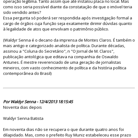
operação legítima. Tanto assim que até instalou placa no local. Mas
como isso seria possível diante da constatação de que o imóvel teria
sido vendido antes?
Essa pergunta só poderá ser respondida após investigação formal a
cargo de órgãos cuja função seja exatamente dirimir dúvidas quanto
à legalidade de atos que envolvam o patrimônio público.
(Waldyr Senna é o decano da imprensa de Montes Claros. É também o
mais antigo e categorizado analista de política. Durante décadas,
assinou a "Coluna do Secretário", n "O Jornal de M. Claros",
publicação antológica que editava na companhia de Oswaldo
Antunes. É mestre reverenciado de uma geração de jornalistas
mineiros, com vasto conhecimento de política e da história política
contemporânea do Brasil)
75121
Por Waldyr Senna - 12/4/2013 18:15:45
Noventa dias depois
Waldyr Senna Batista
Em noventa dias não se recupera o que durante quatro anos foi
dilapidado. Mas, como o prefeito Ruy Muniz estabeleceu esse prazo