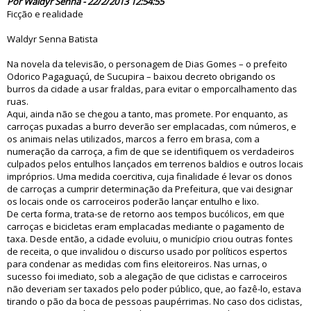
Por Waldyr Senna - 22/2/2013 12:54:55
Ficção e realidade
Waldyr Senna Batista
Na novela da televisão, o personagem de Dias Gomes – o prefeito
Odorico Pagaguaçú, de Sucupira – baixou decreto obrigando os
burros da cidade a usar fraldas, para evitar o emporcalhamento das
ruas.
Aqui, ainda não se chegou a tanto, mas promete. Por enquanto, as
carroças puxadas a burro deverão ser emplacadas, com números, e
os animais nelas utilizados, marcos a ferro em brasa, com a
numeração da carroça, a fim de que se identifiquem os verdadeiros
culpados pelos entulhos lançados em terrenos baldios e outros locais
impróprios. Uma medida coercitiva, cuja finalidade é levar os donos
de carroças a cumprir determinação da Prefeitura, que vai designar
os locais onde os carroceiros poderão lançar entulho e lixo.
De certa forma, trata-se de retorno aos tempos bucólicos, em que
carroças e bicicletas eram emplacadas mediante o pagamento de
taxa. Desde então, a cidade evoluiu, o município criou outras fontes
de receita, o que invalidou o discurso usado por políticos espertos
para condenar as medidas com fins eleitoreiros. Nas urnas, o
sucesso foi imediato, sob a alegação de que ciclistas e carroceiros
não deveriam ser taxados pelo poder público, que, ao fazê-lo, estava
tirando o pão da boca de pessoas paupérrimas. No caso dos ciclistas,