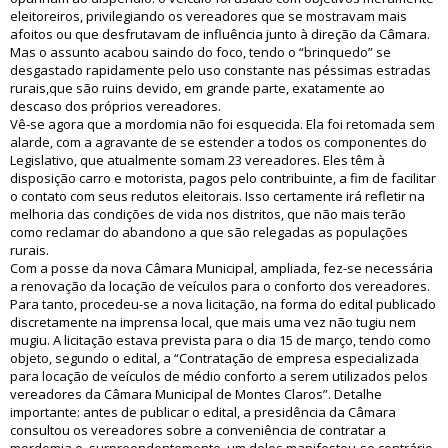
eleitoreiros, privilegiando os vereadores que se mostravam mais
afoitos ou que desfrutavam de influência junto à direção da Câmara.
Mas o assunto acabou saindo do foco, tendo o “brinquedo” se
desgastado rapidamente pelo uso constante nas péssimas estradas
rurais,que são ruins devido, em grande parte, exatamente ao
descaso dos próprios vereadores.
Vê-se agora que a mordomia não foi esquecida. Ela foi retomada sem
alarde, com a agravante de se estender a todos os componentes do
Legislativo, que atualmente somam 23 vereadores. Eles têm à
disposição carro e motorista, pagos pelo contribuinte, a fim de facilitar
o contato com seus redutos eleitorais. Isso certamente irá refletir na
melhoria das condições de vida nos distritos, que não mais terão
como reclamar do abandono a que são relegadas as populações
rurais.
Com a posse da nova Câmara Municipal, ampliada, fez-se necessária
a renovação da locação de veículos para o conforto dos vereadores.
Para tanto, procedeu-se a nova licitação, na forma do edital publicado
discretamente na imprensa local, que mais uma vez não tugiu nem
mugiu. A licitação estava prevista para o dia 15 de março, tendo como
objeto, segundo o edital, a “Contratação de empresa especializada
para locação de veículos de médio conforto a serem utilizados pelos
vereadores da Câmara Municipal de Montes Claros”. Detalhe
importante: antes de publicar o edital, a presidência da Câmara
consultou os vereadores sobre a conveniência de contratar a