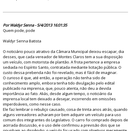
75024
Por Waldyr Senna - 5/4/2013 16:01:35
Quem pode, pode
Waldyr Senna Batista
O noticiário pouco atrativo da Câmara Municipal deixou escapar, dia
desses, que cada vereador de Montes Claros tem a sua disposição
um veículo, com motorista de plantão. A frota pertence a empresa
sediada no Espírito Santo, contratada mediante licitação pública. O
custo dessa prebenda não foi revelado, mas é fácil de imaginar.
O curioso é que, até então, a operação não tenha sido de
conhecimento amplo, embora tenha tido divulgação pelo edital
publicado na imprensa, que, pouco atenta, não deu a devida
importância ao fato. Aliás, desde algum tempo, o noticiário da
imprensa local tem deixado a desejar, incorrendo em omissões
imperdoáveis, como nesse caso.
Ele faz lembrar o rebuliço causado, coisa de trinta anos atrás, quando
alguns vereadores acharam por bem adquirir um veículo para uso
comum dos integrantes do Legislativo. O carro foi comprado depois de
acirrada discussão, e o uso dele confirmou a previsão dos que se
opunham ao dispêndio: o veículo foi usado com objetivos meramente