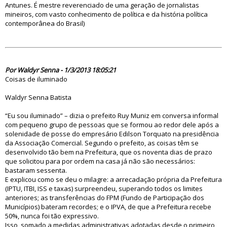
Antunes. É mestre reverenciado de uma geração de jornalistas
mineiros, com vasto conhecimento de política e da história política
contemporânea do Brasil)
74685
Por Waldyr Senna - 1/3/2013 18:05:21
Coisas de iluminado
Waldyr Senna Batista
“Eu sou iluminado” – dizia o prefeito Ruy Muniz em conversa informal
com pequeno grupo de pessoas que se formou ao redor dele após a
solenidade de posse do empresário Edilson Torquato na presidência
da Associação Comercial. Segundo o prefeito, as coisas têm se
desenvolvido tão bem na Prefeitura, que os noventa dias de prazo
que solicitou para por ordem na casa já não são necessários:
bastaram sessenta.
E explicou como se deu o milagre: a arrecadação própria da Prefeitura
(IPTU, ITBI, ISS e taxas) surpreendeu, superando todos os limites
anteriores; as transferências do FPM (Fundo de Participação dos
Municípios) bateram recordes; e o IPVA, de que a Prefeitura recebe
50%, nunca foi tão expressivo.
Isso, somado a medidas administrativas adotadas desde o primeiro