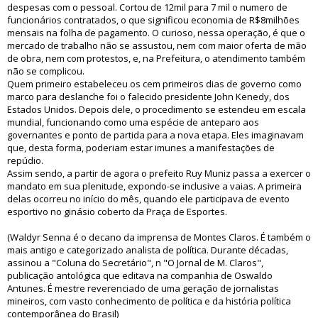
despesas com o pessoal. Cortou de 12mil para 7 mil o numero de
funcionários contratados, o que significou economia de R$8milhões
mensais na folha de pagamento. O curioso, nessa operação, é que o
mercado de trabalho não se assustou, nem com maior oferta de mão
de obra, nem com protestos, e, na Prefeitura, o atendimento também
não se complicou.
Quem primeiro estabeleceu os cem primeiros dias de governo como
marco para deslanche foi o falecido presidente John Kenedy, dos
Estados Unidos. Depois dele, o procedimento se estendeu em escala
mundial, funcionando como uma espécie de anteparo aos
governantes e ponto de partida para a nova etapa. Eles imaginavam
que, desta forma, poderiam estar imunes a manifestações de
repúdio.
Assim sendo, a partir de agora o prefeito Ruy Muniz passa a exercer o
mandato em sua plenitude, expondo-se inclusive a vaias. A primeira
delas ocorreu no início do mês, quando ele participava de evento
esportivo no ginásio coberto da Praça de Esportes.
(Waldyr Senna é o decano da imprensa de Montes Claros. É também o
mais antigo e categorizado analista de política. Durante décadas,
assinou a "Coluna do Secretário", n "O Jornal de M. Claros",
publicação antológica que editava na companhia de Oswaldo
Antunes. É mestre reverenciado de uma geração de jornalistas
mineiros, com vasto conhecimento de política e da história política
contemporânea do Brasil)