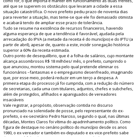
como for, o que importa é manter em funcionamento as duas frentes,
até que se superem os obstáculos que levaram a cidade a essa
situação catastrófica. O novo prefeito pediu prazo de noventa dias
para reverter a situação, mas teme-se que ele foi demasiado otimista
e acabará tendo de ampliar esse prazo de tolerância.
Tudo se resume na existência de recursos financeiros, havendo
alguma esperança de que a tendência é favorável, ajudada pela
arrecadação do IPVA (a metade da receita é do município) e do IPTU (a
partir de abril), apesar de, quanto a este, incidir sonegação histórica
superior a 60% da receita estimada.
Outro ponto de desequilíbrio, que é a folha de salários, cujo montante
alcança assombrosos R$ 18 milhões/ mês, o prefeito, cumprindo o
que anunciou, montou sistema pelo qual pretende eliminar os
funcionários –fantasmas e o empreguismo desenfreado, imaginando
que, por esse meio, poderá reduzir em um terço a despesa. A
primeira etapa do processo já foi cumprida, com a redução do número
de secretarias, cada uma com titulares, adjuntos, chefes e subchefes,
além de protegidos, afilhados e apaniguados de vereadores
insaciáveis
Vale registrar, a propósito, observação contida no discurso
pronunciado na solenidade de posse, pelo representante do ex-
prefeito, o ex-secretário Pedro Narciso, segundo o qual, nas últimas
décadas, Montes Claros foi vítima do apadrinhamento político. Como
figura de destaque no cenário político do município desde os anos
1980, o ex-vereador e também ex-deputado e ex-vice-prefeito sabe