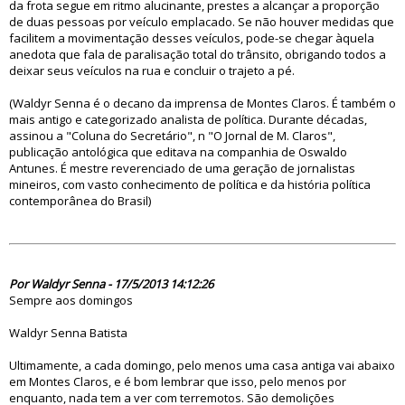
da frota segue em ritmo alucinante, prestes a alcançar a proporção
de duas pessoas por veículo emplacado. Se não houver medidas que
facilitem a movimentação desses veículos, pode-se chegar àquela
anedota que fala de paralisação total do trânsito, obrigando todos a
deixar seus veículos na rua e concluir o trajeto a pé.
(Waldyr Senna é o decano da imprensa de Montes Claros. É também o
mais antigo e categorizado analista de política. Durante décadas,
assinou a "Coluna do Secretário", n "O Jornal de M. Claros",
publicação antológica que editava na companhia de Oswaldo
Antunes. É mestre reverenciado de uma geração de jornalistas
mineiros, com vasto conhecimento de política e da história política
contemporânea do Brasil)
75434
Por Waldyr Senna - 17/5/2013 14:12:26
Sempre aos domingos
Waldyr Senna Batista
Ultimamente, a cada domingo, pelo menos uma casa antiga vai abaixo
em Montes Claros, e é bom lembrar que isso, pelo menos por
enquanto, nada tem a ver com terremotos. São demolições