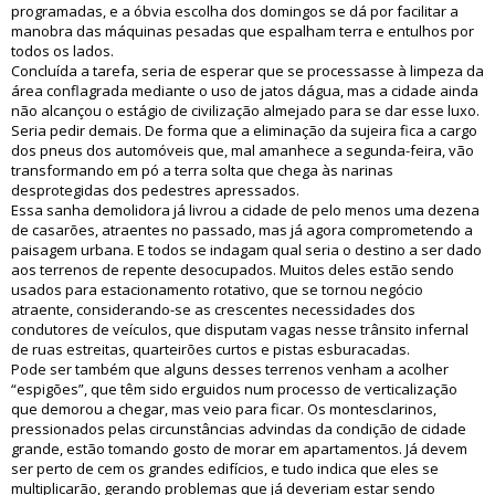
programadas, e a óbvia escolha dos domingos se dá por facilitar a
manobra das máquinas pesadas que espalham terra e entulhos por
todos os lados.
Concluída a tarefa, seria de esperar que se processasse à limpeza da
área conflagrada mediante o uso de jatos dágua, mas a cidade ainda
não alcançou o estágio de civilização almejado para se dar esse luxo.
Seria pedir demais. De forma que a eliminação da sujeira fica a cargo
dos pneus dos automóveis que, mal amanhece a segunda-feira, vão
transformando em pó a terra solta que chega às narinas
desprotegidas dos pedestres apressados.
Essa sanha demolidora já livrou a cidade de pelo menos uma dezena
de casarões, atraentes no passado, mas já agora comprometendo a
paisagem urbana. E todos se indagam qual seria o destino a ser dado
aos terrenos de repente desocupados. Muitos deles estão sendo
usados para estacionamento rotativo, que se tornou negócio
atraente, considerando-se as crescentes necessidades dos
condutores de veículos, que disputam vagas nesse trânsito infernal
de ruas estreitas, quarteirões curtos e pistas esburacadas.
Pode ser também que alguns desses terrenos venham a acolher
“espigões”, que têm sido erguidos num processo de verticalização
que demorou a chegar, mas veio para ficar. Os montesclarinos,
pressionados pelas circunstâncias advindas da condição de cidade
grande, estão tomando gosto de morar em apartamentos. Já devem
ser perto de cem os grandes edifícios, e tudo indica que eles se
multiplicarão, gerando problemas que já deveriam estar sendo