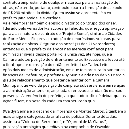
contratou empréstimo de qualquer natureza para a realização de
obras, não tendo, portanto, contribuído para a formação desse bolo
de R$ 290 milhões da dívida. Quem assim se apresenta é o ex-
prefeito Jairo Ataíde, e é verdade.
Vale relembrar também o episódio histórico do “grupo dos onze”,
liderado pelo vereador Ivan Lopes, já falecido, que negou aprovação
para a assinatura de contrato do “Projeto Soma”, similar ao Cidades
de Porte Médio. Ele previa a adoção de empréstimos vultosos para
realização de obras. O “grupo dos onze” (11 dos 21 vereadores)
entendeu que o prefeito da época não merecia confiança para
administrar dívida desse porte. Foi a única vez, até hoje, que a
Câmara adotou posição de enfrentamento ao Executivo e a levou até
o final, apesar da reação do então prefeito, Luiz Tadeu Leite.
Após dois meses de administração, em que tem procurado sanear as
finanças da Prefeitura, o prefeito Ruy Muniz ainda não deixou claro o
grau de relacionamento que pretende manter com a Câmara
Municipal, que veio da posição de completa subserviência em relação
à administração anterior e, ampliada e renovada, ainda não marcou
presença. A tendência do prefeito, ao que tudo indica, é deixar que as
ações fluam, na base do cada um com seu cada qual...
(Waldyr Senna é o decano da imprensa de Montes Claros. É também o
mais antigo e categorizado analista de política. Durante décadas,
assinou a "Coluna do Secretário", n "O Jornal de M. Claros",
publicação antológica que editava na companhia de Oswaldo