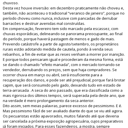
chuvoso.
Desta vez houve inversão: em dezembro praticamente não choveu e,
também, não aconteceu o tradicional “veranico de janeiro”, porque no
período choveu como nunca, inclusive com pancadas de derrubar
barracões e destruir avenidas mal construídas.
Em compensação, fevereiro tem sido marcado pela escassez, com
chuvas esporádicas, delineando-se panorama preocupante, ao final
do período, porque haverá pastagem de menos e gado de mais.
Prevendo catástrofe a partir de agosto/setembro, os proprietários
rurais estão adotando medida de cautela, pondo à venda seus
rebanhos, a fim de evitar que as reses venham a morrer por inanição.
E porque todos pensaram igual e procederam da mesma forma, está
se dando o chamado “efeito manada”, com o mercado tornando-se
vendedor, derrubando os preços, sem que haja compradores. Se
ocorrer chuva em março ou abril, será insuficiente para a
recuperação dos danos, e pode ser até prejudicial, porque fará brotar
capim, que será consumido pelo gado, deixando tudo em estado de
terra-arrasada . A seca do ano passado, que era classificada como a
mais rigorosa dos últimos tempos, será superada pela deste ano, que
na verdade é mero prolongamento da seca anterior.
Dito assim, sem meias palavras, parece excesso de pessimismo. E é.
Mas pessimismo fácil de ser avaliado diante do que se viu até agora.
Os pecuaristas estão apavorados, muitos falando até que deveria
ser cancelada a próxima exposição agropecuária, cujos preparativos
já foram iniciados. Para esses fazendeiros, a mostra, sempre