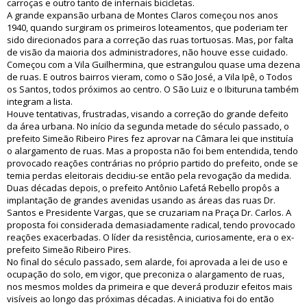
carroças e outro tanto de infernais bicicletas.
A grande expansão urbana de Montes Claros começou nos anos
1940, quando surgiram os primeiros loteamentos, que poderiam ter
sido direcionados para a correção das ruas tortuosas. Mas, por falta
de visão da maioria dos administradores, não houve esse cuidado.
Começou com a Vila Guilhermina, que estrangulou quase uma dezena
de ruas. E outros bairros vieram, como o São José, a Vila Ipê, o Todos
os Santos, todos próximos ao centro. O São Luiz e o Ibituruna também
integram a lista.
Houve tentativas, frustradas, visando a correção do grande defeito
da área urbana. No início da segunda metade do século passado, o
prefeito Simeão Ribeiro Pires fez aprovar na Câmara lei que instituía
o alargamento de ruas. Mas a proposta não foi bem entendida, tendo
provocado reações contrárias no próprio partido do prefeito, onde se
temia perdas eleitorais decidiu-se então pela revogação da medida.
Duas décadas depois, o prefeito Antônio Lafetá Rebello propôs a
implantação de grandes avenidas usando as áreas das ruas Dr.
Santos e Presidente Vargas, que se cruzariam na Praça Dr. Carlos. A
proposta foi considerada demasiadamente radical, tendo provocado
reações exacerbadas. O líder da resistência, curiosamente, era o ex-
prefeito Simeão Ribeiro Pires.
No final do século passado, sem alarde, foi aprovada a lei de uso e
ocupação do solo, em vigor, que preconiza o alargamento de ruas,
nos mesmos moldes da primeira e que deverá produzir efeitos mais
visíveis ao longo das próximas décadas. A iniciativa foi do então