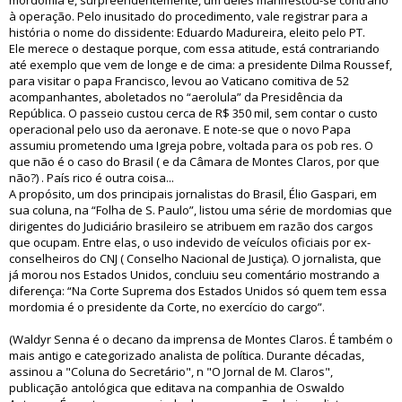
mordomia e, surpreendentemente, um deles manifestou-se contrário
à operação. Pelo inusitado do procedimento, vale registrar para a
história o nome do dissidente: Eduardo Madureira, eleito pelo PT.
Ele merece o destaque porque, com essa atitude, está contrariando
até exemplo que vem de longe e de cima: a presidente Dilma Roussef,
para visitar o papa Francisco, levou ao Vaticano comitiva de 52
acompanhantes, aboletados no “aerolula” da Presidência da
República. O passeio custou cerca de R$ 350 mil, sem contar o custo
operacional pelo uso da aeronave. E note-se que o novo Papa
assumiu prometendo uma Igreja pobre, voltada para os pob res. O
que não é o caso do Brasil ( e da Câmara de Montes Claros, por que
não?) . País rico é outra coisa...
A propósito, um dos principais jornalistas do Brasil, Élio Gaspari, em
sua coluna, na “Folha de S. Paulo”, listou uma série de mordomias que
dirigentes do Judiciário brasileiro se atribuem em razão dos cargos
que ocupam. Entre elas, o uso indevido de veículos oficiais por ex-
conselheiros do CNJ ( Conselho Nacional de Justiça). O jornalista, que
já morou nos Estados Unidos, concluiu seu comentário mostrando a
diferença: “Na Corte Suprema dos Estados Unidos só quem tem essa
mordomia é o presidente da Corte, no exercício do cargo”.
(Waldyr Senna é o decano da imprensa de Montes Claros. É também o
mais antigo e categorizado analista de política. Durante décadas,
assinou a "Coluna do Secretário", n "O Jornal de M. Claros",
publicação antológica que editava na companhia de Oswaldo