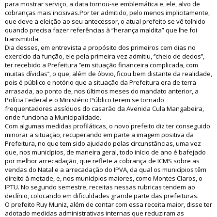
para mostrar serviço, a data tornou-se emblemática e, ele, alvo de
cobranças mais incisivas.Por ter admitido, pelo menos implicitamente,
que deve a eleição ao seu antecessor, o atual prefeito se vê tolhido
quando precisa fazer referências à “herança maldita” que lhe foi
transmitida.
Dia desses, em entrevista a propósito dos primeiros cem dias no
exercício da função, ele pela primeira vez admitiu, ‘’cheio de dedos’’,
ter recebido a Prefeitura ‘’em situação financeira complicada, com
muitas dívidas’’, o que, além de óbvio, ficou bem distante da realidade,
pois é público e notório que a situação da Prefeitura era de terra
arrasada, ao ponto de, nos últimos meses do mandato anterior, a
Polícia Federal e o Ministério Público terem se tornado
frequentadores assíduos do casarão da Avenida Cula Mangabeira,
onde funciona a Municipalidade.
Com algumas medidas profiláticas, o novo prefeito diz ter conseguido
minorar a situação, recuperando em parte a imagem positiva da
Prefeitura, no que tem sido ajudado pelas circunstâncias, uma vez
que, nos municípios, de maneira geral, todo início de ano é bafejado
por melhor arrecadação, que reflete a cobrança de ICMS sobre as
vendas do Natal e a arrecadação do IPVA, da qual os municípios têm
direito à metade, e, nos municípios maiores, como Montes Claros, o
IPTU. No segundo semestre, receitas nessas rubricas tendem ao
declínio, colocando em dificuldades grande parte das prefeituras.
O prefeito Ruy Muniz, além de contar com essa receita maior, disse ter
adotado medidas administrativas internas que reduziram as