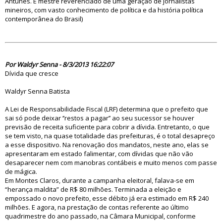
Antunes. É mestre reverenciado de uma geração de jornalistas
mineiros, com vasto conhecimento de política e da história política
contemporânea do Brasil)
74746
Por Waldyr Senna - 8/3/2013 16:22:07
Dívida que cresce
Waldyr Senna Batista
A Lei de Responsabilidade Fiscal (LRF) determina que o prefeito que
sai só pode deixar ‘’restos a pagar’’ ao seu sucessor se houver
previsão de receita suficiente para cobrir a dívida. Entretanto, o que
se tem visto, na quase totalidade das prefeituras, é o total desapreço
a esse dispositivo. Na renovação dos mandatos, neste ano, elas se
apresentaram em estado falimentar, com dívidas que não vão
desaparecer nem com manobras contábeis e muito menos com passe
de mágica.
Em Montes Claros, durante a campanha eleitoral, falava-se em
“herança maldita” de R$ 80 milhões. Terminada a eleição e
empossado o novo prefeito, esse débito já era estimado em R$ 240
milhões. E agora, na prestação de contas referente ao último
quadrimestre do ano passado, na Câmara Municipal, conforme