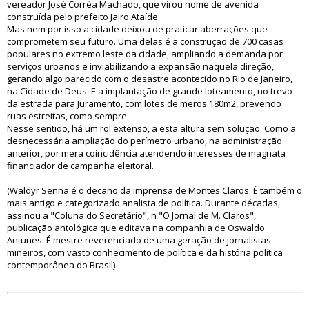
vereador José Corrêa Machado, que virou nome de avenida
construída pelo prefeito Jairo Ataíde.
Mas nem por isso a cidade deixou de praticar aberrações que
comprometem seu futuro. Uma delas é a construção de 700 casas
populares no extremo leste da cidade, ampliando a demanda por
serviços urbanos e inviabilizando a expansão naquela direção,
gerando algo parecido com o desastre acontecido no Rio de Janeiro,
na Cidade de Deus. E a implantação de grande loteamento, no trevo
da estrada para Juramento, com lotes de meros 180m2, prevendo
ruas estreitas, como sempre.
Nesse sentido, há um rol extenso, a esta altura sem solução. Como a
desnecessária ampliação do perímetro urbano, na administração
anterior, por mera coincidência atendendo interesses de magnata
financiador de campanha eleitoral.
(Waldyr Senna é o decano da imprensa de Montes Claros. É também o
mais antigo e categorizado analista de política. Durante décadas,
assinou a "Coluna do Secretário", n "O Jornal de M. Claros",
publicação antológica que editava na companhia de Oswaldo
Antunes. É mestre reverenciado de uma geração de jornalistas
mineiros, com vasto conhecimento de política e da história política
contemporânea do Brasil)