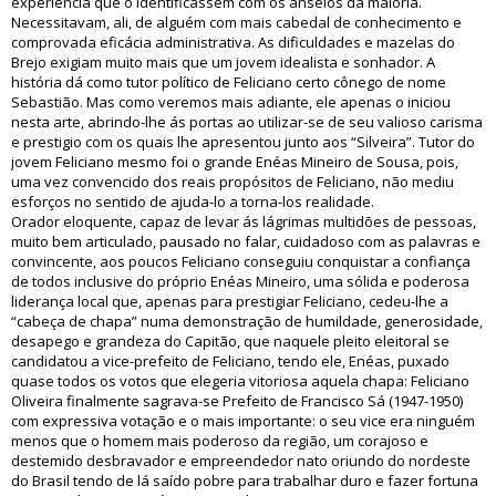
experiência que o identificassem com os anseios da maioria.
Necessitavam, ali, de alguém com mais cabedal de conhecimento e
comprovada eficácia administrativa. As dificuldades e mazelas do
Brejo exigiam muito mais que um jovem idealista e sonhador. A
história dá como tutor político de Feliciano certo cônego de nome
Sebastião. Mas como veremos mais adiante, ele apenas o iniciou
nesta arte, abrindo-lhe ás portas ao utilizar-se de seu valioso carisma
e prestigio com os quais lhe apresentou junto aos “Silveira”. Tutor do
jovem Feliciano mesmo foi o grande Enéas Mineiro de Sousa, pois,
uma vez convencido dos reais propósitos de Feliciano, não mediu
esforços no sentido de ajuda-lo a torna-los realidade.
Orador eloquente, capaz de levar ás lágrimas multidões de pessoas,
muito bem articulado, pausado no falar, cuidadoso com as palavras e
convincente, aos poucos Feliciano conseguiu conquistar a confiança
de todos inclusive do próprio Enéas Mineiro, uma sólida e poderosa
liderança local que, apenas para prestigiar Feliciano, cedeu-lhe a
“cabeça de chapa” numa demonstração de humildade, generosidade,
desapego e grandeza do Capitão, que naquele pleito eleitoral se
candidatou a vice-prefeito de Feliciano, tendo ele, Enéas, puxado
quase todos os votos que elegeria vitoriosa aquela chapa: Feliciano
Oliveira finalmente sagrava-se Prefeito de Francisco Sá (1947-1950)
com expressiva votação e o mais importante: o seu vice era ninguém
menos que o homem mais poderoso da região, um corajoso e
destemido desbravador e empreendedor nato oriundo do nordeste
do Brasil tendo de lá saído pobre para trabalhar duro e fazer fortuna