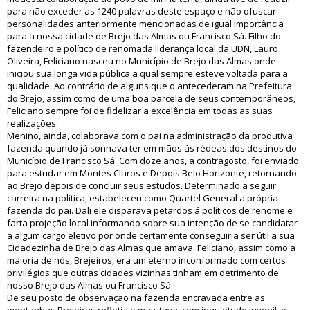
para não exceder as 1240 palavras deste espaço e não ofuscar
personalidades anteriormente mencionadas de igual importância
para a nossa cidade de Brejo das Almas ou Francisco Sá. Filho do
fazendeiro e político de renomada liderança local da UDN, Lauro
Oliveira, Feliciano nasceu no Município de Brejo das Almas onde
iniciou sua longa vida pública a qual sempre esteve voltada para a
qualidade. Ao contrário de alguns que o antecederam na Prefeitura
do Brejo, assim como de uma boa parcela de seus contemporâneos,
Feliciano sempre foi de fidelizar a excelência em todas as suas
realizações.
Menino, ainda, colaborava com o pai na administração da produtiva
fazenda quando já sonhava ter em mãos ás rédeas dos destinos do
Município de Francisco Sá. Com doze anos, a contragosto, foi enviado
para estudar em Montes Claros e Depois Belo Horizonte, retornando
ao Brejo depois de concluir seus estudos. Determinado a seguir
carreira na politica, estabeleceu como Quartel General a própria
fazenda do pai. Dali ele disparava petardos á políticos de renome e
farta projeção local informando sobre sua intenção de se candidatar
a algum cargo eletivo por onde certamente conseguiria ser útil a sua
Cidadezinha de Brejo das Almas que amava. Feliciano, assim como a
maioria de nós, Brejeiros, era um eterno inconformado com certos
privilégios que outras cidades vizinhas tinham em detrimento de
nosso Brejo das Almas ou Francisco Sá.
De seu posto de observação na fazenda encravada entre as