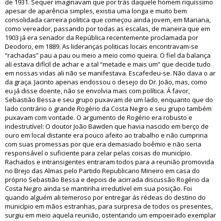
de 1931. Sequer imaginavam que por trás daquele homem riquíssimo
apesar de aparência simples, existia uma longa e muito bem
consolidada carreira politica que começou ainda jovem, em Mariana,
como vereador, passando por todas as escalas, de maneira que em
1903 já era senador da República recentemente proclamada por
Deodoro, em 1889. As lideranças politicas locais encontravam-se
“rachadas” pau a pau ou meio a meio como queira. O fiel da balança
ali estava difícil de achar e a tal “metade e mais um” que decide tudo
em nossas vidas ali não se manifestava. Escafedeu-se. Não dava o ar
da graça. Jacinto apenas endossou o desejo do Dr. João, mas, como
eu já disse doente, não se envolvia mais com política. Á favor,
Sebastião Bessa e seu grupo puxavam de um lado, enquanto que do
lado contrário o grande Rogério da Costa Negro e seu grupo também
puxavam com vontade. O argumento de Rogério era robusto e
indestrutível: O doutor João Bawden que havia nascido em berço de
ouro em local distante era pouco afeito ao trabalho e não cumpriria
com suas promessas por que era demasiado boêmio e não seria
responsável o suficiente para zelar pelas coisas do município.
Rachados e intransigentes entraram todos para a reunião promovida
no Brejo das Almas pelo Partido Republicano Mineiro em casa do
próprio Sebastião Bessa e depois de acirrada discussão Rogério da
Costa Negro ainda se mantinha irredutível em sua posição. Foi
quando alguém ali temeroso por entregar ás rédeas do destino do
município em mãos estranhas, para surpresa de todos os presentes,
surgiu em meio aquela reunião, ostentando um empoeirado exemplar