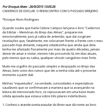
80594
Por Enoque Alves - 26/9/2015 13:05:26
CADERNOS DE EDICLAR. O REENCONTRO COM O PASSADO BREJEIRO.
*Enoque Alves Rodrigues
Quando soube que Karla Celene Campos lançaria o livro “Cadernos
de Ediclar – Memórias do Brejo das Almas”, preparei-me
emocionalmente, pois já sabia de antemão, que dai surgiriam
revelações que, fatalmente, me colocariam frente a frente com o meu
passado hoje distante, naquela cidadezinha que ainda que dela
tenha me afastado fisicamente por mais de quatro décadas, jamais
deixei de amar e visitar, mesmo não possuindo lá, em dias atuais,
pelo menos que eu saiba, qualquer vínculo sanguíneo mais forte.
Muito me orgulho do passado simples e despojado no Brejo das
Almas, bem como dos rumos que dei a minha vida até o presente
momento a partir dali.
Minhas “inquietudes”, na verdade, curiosidades e expectativas
saudáveis que se confirmavam a maneira que ia avançando na
leitura de mencionado livro, se repousavam em uma base muito
sólida apoiada que estava sobre três pilares indefectíveis.
1. Conheci o grande poeta popular do Brejo que dá nome ao livro.