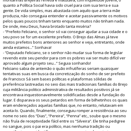
montanhas Brejeiras refletia e matutava, com inquietude juvenil, o
quanto a Política Social havia sido cruel para com sua terra e sua
gente. De vida simples, mas abastada com aquilo que a terra mãe
produzia, não conseguia entender e aceitar passivamente os motivos
pelos quais poucos tinham tanto enquanto muitos não tinham nada.
De onde, meu Deus, havia brotado tanta miséria?
- “Prefeito Feliciano, o senhor só vai conseguir ajudar a sua cidade e o
seu povo se for um excelente prefeito. O Brejo das Almas já teve
muitos prefeitos bons anteriores ao senhor e veja, entretanto, onde
ainda estamos...” Sonhava!
- “Deputado Feliciano, se o senhor não mudar sua forma de legislar
revendo este seu pendor para com os pobres vai ser muito difícil ver
aprovado algum projeto seu...” Seguia sonhando!
Feliciano sabia de antemão o quão infrutíferas seriam quaisquer
tentativas suas em busca da concretização do sonho de ser prefeito
de Francisco Sá sem bases políticas e plataformas sólidas de
preferência lastreadas no seio das mais tradicionais famílias do Brejo
cuja militância politico administrativa de resultados positivos já se
encontrava inquestionavelmente solidificadas desde a fundação do
lugar. E disparava os seus petardos em forma de bilhetinhos os quais
eram endereçados aquelas famílias que, no entanto, relutavam em
aceita-lo. Quando, finalmente, conseguiu romper a resistência ao seu
nome no seio dos “Dias”, “Pereira”, “Penna” etc., soube que o mesmo
não fruía de receptividade fácil entre os “Silveira”. Ele tinha pedigree
no sangue, pois o pai era político, mas nenhuma tradição ou