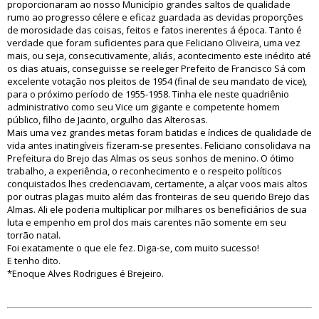
proporcionaram ao nosso Município grandes saltos de qualidade
rumo ao progresso célere e eficaz guardada as devidas proporções
de morosidade das coisas, feitos e fatos inerentes á época. Tanto é
verdade que foram suficientes para que Feliciano Oliveira, uma vez
mais, ou seja, consecutivamente, aliás, acontecimento este inédito até
os dias atuais, conseguisse se reeleger Prefeito de Francisco Sá com
excelente votação nos pleitos de 1954 (final de seu mandato de vice),
para o próximo período de 1955-1958. Tinha ele neste quadriênio
administrativo como seu Vice um gigante e competente homem
público, filho de Jacinto, orgulho das Alterosas.
Mais uma vez grandes metas foram batidas e índices de qualidade de
vida antes inatingíveis fizeram-se presentes. Feliciano consolidava na
Prefeitura do Brejo das Almas os seus sonhos de menino. O ótimo
trabalho, a experiência, o reconhecimento e o respeito políticos
conquistados lhes credenciavam, certamente, a alçar voos mais altos
por outras plagas muito além das fronteiras de seu querido Brejo das
Almas. Ali ele poderia multiplicar por milhares os beneficiários de sua
luta e empenho em prol dos mais carentes não somente em seu
torrão natal.
Foi exatamente o que ele fez. Diga-se, com muito sucesso!
E tenho dito.
*Enoque Alves Rodrigues é Brejeiro.