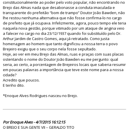
constitucionalmente ao poder pelo voto popular, não encontrando no
Brejo das Almas nada que desabonasse a conduta imaculada e
transparente do prefeitão “bom de trampo” Doutor João Bawden, não
lhe restou nenhuma alternativa que não fosse confirma-lo no cargo
de prefeito que já ocupava. Infelizmente, agora, pouco tempo ele teria
naquela nova gestão, porque vitimado por um ataque de angina veio
a falecer no cargo no dia 23/12/1937 quando foi substituído pelo Dr.
Arthur Jardim de Castro Gomes, aqui já retratado. Como justa
homenagem ao homem que tanto dignificou a nossa terra o povo
Brejeiro exigiu que o seu corpo nela fosse sepultado.
Hoje, ao ver em meu Brejo das Almas, ruas e praças com suas placas
ostentando o nome do Doutor João Bawden eu me pergunto: qual
seria, ao certo, a porcentagem de Brejeiros locais que saberia resumir
em poucas palavras a importância que teve este nome para a nossa
cidade?
Acredito que poucos.
E tenho dito.
*Enoque Alves Rodrigues nasceu no Brejo.
80216
Por Enoque Alves - 4/7/2015 16:12:15
O BREJO E SUA GENTE VII – GERALDO TITO