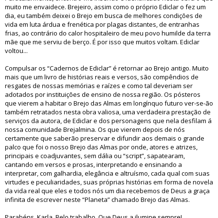
muito me envaidece. Brejeiro, assim como o próprio Ediclar o fez um
dia, eu também deixei o Brejo em busca de melhores condições de
vida em luta árdua e frenética por plagas distantes, de entranhas
frias, ao contrário do calor hospitaleiro de meu povo humilde da terra
mãe que me serviu de berço. É por isso que muitos voltam. Ediclar
voltou...
Compulsar os “Cadernos de Ediclar” é retornar ao Brejo antigo. Muito
mais que um livro de histórias reais e versos, são compêndios de
resgates de nossas memórias e raízes e como tal deveriam ser
adotados por instituições de ensino de nossa região. Os pósteros
que vierem a habitar o Brejo das Almas em longínquo futuro ver-se-ão
também retratados nesta obra valiosa, uma verdadeira prestação de
serviços da autora, de Ediclar e dos personagens que nela desfilam á
nossa comunidade Brejalmina. Os que vierem depois de nós
certamente que saberão preservar e difundir aos demais o grande
palco que foi o nosso Brejo das Almas por onde, atores e atrizes,
principais e coadjuvantes, sem dália ou “script”, sapatearam,
cantando em versos e prosas, interpretando e ensinando a
interpretar, com galhardia, elegância e altruísmo, cada qual com suas
virtudes e peculiaridades, suas próprias histórias em forma de novela
da vida real que eles e todos nós um dia recebemos de Deus a graça
infinita de escrever neste “Planeta” chamado Brejo das Almas.
Parabéns, Karla. Belo trabalho. Que Deus a ilumine sempre!