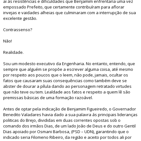
ai ás resistências e dificuldades que Benjamim enfrentaria uma vez
empossado Prefeito, que certamente contribuíram para aflorar
invejas e vaidades alheias que culminaram com a interrupção de sua
excelente gestão.
Contrassenso?
Não!
Realidade.
Sou um modesto executivo da Engenharia. No entanto, entendo, que
sempre que alguém se propõe a escrever alguma coisa, até mesmo
por respeito aos poucos que o leem, não pode, jamais, ocultar os
fatos que causaram suas consequências como também deve se
abster de dourar a pílula dando ao personagem retratado virtudes
que não teve ou tem. Lealdade aos fatos e respeito a quem lê são
premissas básicas de uma formação razoável.
Antes de optar pela indicação de Benjamim Figueiredo, o Governador
Benedito Valadares havia dado a sua palavra ás principais lideranças
politicas do Brejo, divididas em duas correntes opostas sob o
comando dos irmãos Dias, de um lado João de Deus e do outro Gentil
Dias apoiado por Osmani Barbosa, (PSD – UDN), garantindo que o
indicado seria Filomeno Ribeiro, da região e aceito por todos ali por