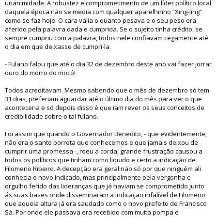
unanimidade. A robustez e comprometimento de um líder político local
daquela época não se media com qualquer aparelhinho “Xing-ling”
como se faz hoje. O cara valia o quanto pesava e o seu peso era
aferido pela palavra dada e cumprida. Se o sujeito tinha crédito, se
sempre cumpriu com a palavra, todos nele confiavam cegamente até
o dia em que deixasse de cumpri-la.
- Fulano falou que até o dia 32 de dezembro deste ano vai fazer jorrar
ouro do morro do mocó!
Todos acreditavam. Mesmo sabendo que o mês de dezembro só tem
31 dias, preferiam aguardar até o último dia do mês para ver o que
aconteceria e só depois disso é que iam rever os seus conceitos de
credibilidade sobre o tal fulano.
Foi assim que quando o Governador Benedito, - que evidentemente,
não era o santo porreta que conhecemos e que jamais deixou de
cumprir uma promessa -, roeu a corda, grande frustração causou a
todos os políticos que tinham como liquido e certo a indicação de
Filomeno Ribeiro. A decepção era geral não só por que ninguém ali
conhecia o novo indicado, mas principalmente pela vergonha e
orgulho ferido das lideranças que já haviam se comprometido junto
ás suas bases onde disseminaram a indicação infalível de Filomeno
que aquela altura já era saudado como o novo prefeito de Francisco
Sá. Por onde ele passava era recebido com muita pompa e