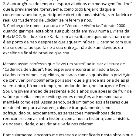
2. A abrangência de tempo e espaço aludidos em mensagem “on-line”
que li, previamente, tornava-me, como todo Brejeiro daquela
contemporaneidade, participante direto de uma história, verdadeira e
real. Os “Cadernos de Ediclar” se referem a nós.
3. Conheço de nome, a autora de “Ventos e Vivências” desde 2000
quando garimpei esta obra sua publicada em 1998, numa Livraria da
Bela MOC. Sei do zelo de Karla com a escrita, pesquisadora nata que
é ao ponto de não desprezar quaisquer minúcias. O carinho com que
ela se dedica ao que faz e a sua entrega não deixam dúvidas da
excelência final do produto que cria.
Mesmo assim confesso que “levei um susto” ao iniciar a leitura de
“Cadernos de Ediclar”. Não esperava encontrar ali, lado a lado,
citados com nomes e apelidos, pessoas com as quais tive o privilégio
de conviver, principalmente por saber que a grande maioria delas já
se encontra, há muito tempo, no andar de cima, nos braços de Deus.
Sou um jovem ancião de sessenta e dois anos que apesar de fruir de
saúde perfeita, sempre evito grandes emoções até mesmo para
mantê-la como está. Assim sendo, pedi um tempo aos afazeres que
me detinham para absorver, calma e tranquilamente, sem
sofreguidão ou açodamento, as sensações maravilhosas deste
reencontro com a minha história, com a nossa história, com a história
de nossa Cidade, que Ediclar e Karla nos relatam.
Particularmente, encontro-me inserido e identificado nesta obra o que