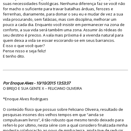
suas necessidades fisiológicas. Nenhuma diferença faz se você não
for macho o suficiente para travar batalhas árduas, ferozes e
ferrenhas, diariamente, para domar o seu eu e mudar de vez a sua
vida procurando, sem falácias, mas com disciplina, melhorar um
pouco a cada dia. Enquanto você insistir em permanecer na zona de
conforto, a sua vida será também uma zona. Assumir ás rédeas do
seu destino é preciso. A vala mais próxima é a vivenda natural para
quem deixa a vida se esvair escorando-se em seus barrancos.
É isso o que você quer?
Pense nisso e seja feliz!
E tenho dito.
80663
Por Enoque Alves - 10/10/2015 13:53:37
O BREJO E SUA GENTE X – FELICIANO OLIVEIRA
*Enoque Alves Rodrigues
O conteúdo físico que possuo sobre Feliciano Oliveira, resultado de
pesquisas insones dos velhos tempos em que “ainda se
compulsavam livros”, é tão robusto que mesmo tendo deixado para
referi-lo por ultimo, nesta série com a qual considero finalizada minha
modesta colaboração ao povo de minha terra, ainda tive de reduzir