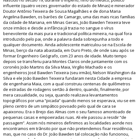
Nascido no século 19, durante o império, filho do médico, político
influente (quatro vezes governador do estado de Minas) e minerador
Doutor Antônio Teixeira de Sousa Magalhães e de dona Maria
Angelina Bawden, os barões de Camargo, uma das mais ricas famílias
da cidade de Mariana, em Minas Gerais, João Bawden Teixeira teve
onze irmãos e desde a infância já trazia no sangue o vírus
benevolente da mais pura e tradicional política mineira, na qual fora
introduzido pelo pai, onde a palavra dada sobrepunha a todo e
qualquer documento. Ainda adolescente matriculou-se na Escola de
Minas, berço da nata abastada, em Ouro Preto, de onde saiu após se
formar Engenheiro Geógrafo, com 23 anos de idade. Muito tempo
depois se transferiu para Montes Claros onde juntamente com os
coronéis João Martins da Silva Maia, Virgílio Machado e os
engenheiros José Bawden Teixeira (seu irmão), Nelson Washington da
Silva e ele João Bawden Teixeira fundaram nesta Cidade a empresa
de engenharia Maia, com a qual construiu centenas de quilômetros
de estradas de rodagens sertão á dentro, quando, finalmente, por
mera casualidade, ou seja, quando realizava levantamentos
topográficos por uma “picada” quando menos se esperava, viu-se em
pleno centro de um simpático povoado pelo qual de cara se
apaixonou. Era o Brejo das Almas com o seu famoso amontoado de
pequenas casas e empoeiradas ruas. Ali ele passou a residir “de
passagem”. Assim nós mineiros definimos as localidades aonde nos
encontramos em trânsito por que não pretendemos fixar residência,
mas, que no caso do Dr. João Bawden tal colocação não funcionou,