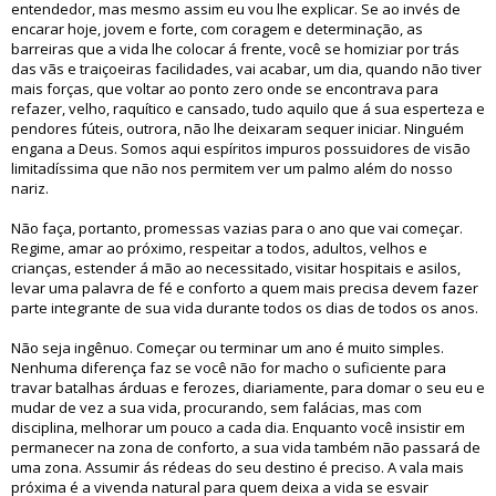
entendedor, mas mesmo assim eu vou lhe explicar. Se ao invés de
encarar hoje, jovem e forte, com coragem e determinação, as
barreiras que a vida lhe colocar á frente, você se homiziar por trás
das vãs e traiçoeiras facilidades, vai acabar, um dia, quando não tiver
mais forças, que voltar ao ponto zero onde se encontrava para
refazer, velho, raquítico e cansado, tudo aquilo que á sua esperteza e
pendores fúteis, outrora, não lhe deixaram sequer iniciar. Ninguém
engana a Deus. Somos aqui espíritos impuros possuidores de visão
limitadíssima que não nos permitem ver um palmo além do nosso
nariz.
Não faça, portanto, promessas vazias para o ano que vai começar.
Regime, amar ao próximo, respeitar a todos, adultos, velhos e
crianças, estender á mão ao necessitado, visitar hospitais e asilos,
levar uma palavra de fé e conforto a quem mais precisa devem fazer
parte integrante de sua vida durante todos os dias de todos os anos.
Não seja ingênuo. Começar ou terminar um ano é muito simples.
Nenhuma diferença faz se você não for macho o suficiente para
travar batalhas árduas e ferozes, diariamente, para domar o seu eu e
mudar de vez a sua vida, procurando, sem falácias, mas com
disciplina, melhorar um pouco a cada dia. Enquanto você insistir em
permanecer na zona de conforto, a sua vida também não passará de
uma zona. Assumir ás rédeas do seu destino é preciso. A vala mais
próxima é a vivenda natural para quem deixa a vida se esvair