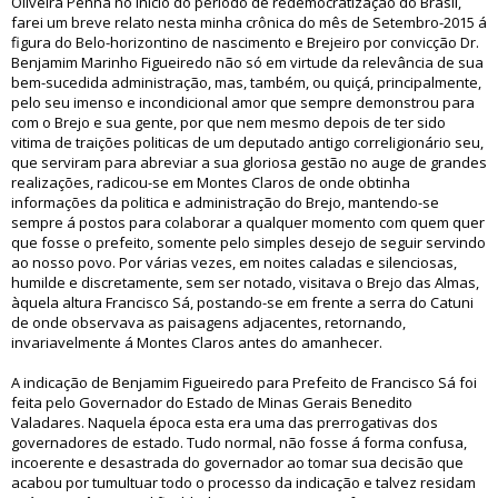
Oliveira Penna no inicio do período de redemocratização do Brasil,
farei um breve relato nesta minha crônica do mês de Setembro-2015 á
figura do Belo-horizontino de nascimento e Brejeiro por convicção Dr.
Benjamim Marinho Figueiredo não só em virtude da relevância de sua
bem-sucedida administração, mas, também, ou quiçá, principalmente,
pelo seu imenso e incondicional amor que sempre demonstrou para
com o Brejo e sua gente, por que nem mesmo depois de ter sido
vitima de traições politicas de um deputado antigo correligionário seu,
que serviram para abreviar a sua gloriosa gestão no auge de grandes
realizações, radicou-se em Montes Claros de onde obtinha
informações da politica e administração do Brejo, mantendo-se
sempre á postos para colaborar a qualquer momento com quem quer
que fosse o prefeito, somente pelo simples desejo de seguir servindo
ao nosso povo. Por várias vezes, em noites caladas e silenciosas,
humilde e discretamente, sem ser notado, visitava o Brejo das Almas,
àquela altura Francisco Sá, postando-se em frente a serra do Catuni
de onde observava as paisagens adjacentes, retornando,
invariavelmente á Montes Claros antes do amanhecer.
A indicação de Benjamim Figueiredo para Prefeito de Francisco Sá foi
feita pelo Governador do Estado de Minas Gerais Benedito
Valadares. Naquela época esta era uma das prerrogativas dos
governadores de estado. Tudo normal, não fosse á forma confusa,
incoerente e desastrada do governador ao tomar sua decisão que
acabou por tumultuar todo o processo da indicação e talvez residam