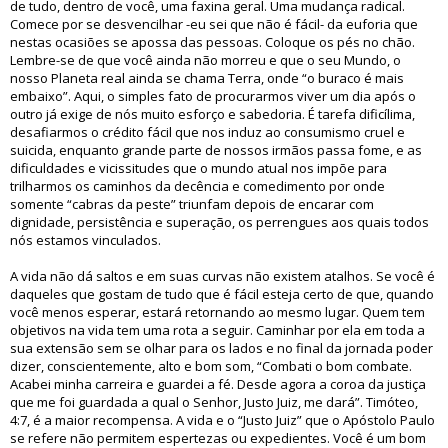
de tudo, dentro de você, uma faxina geral. Uma mudança radical.
Comece por se desvencilhar -eu sei que não é fácil- da euforia que
nestas ocasiões se apossa das pessoas. Coloque os pés no chão.
Lembre-se de que você ainda não morreu e que o seu Mundo, o
nosso Planeta real ainda se chama Terra, onde “o buraco é mais
embaixo”. Aqui, o simples fato de procurarmos viver um dia após o
outro já exige de nós muito esforço e sabedoria. É tarefa dificílima,
desafiarmos o crédito fácil que nos induz ao consumismo cruel e
suicida, enquanto grande parte de nossos irmãos passa fome, e as
dificuldades e vicissitudes que o mundo atual nos impõe para
trilharmos os caminhos da decência e comedimento por onde
somente “cabras da peste” triunfam depois de encarar com
dignidade, persistência e superação, os perrengues aos quais todos
nós estamos vinculados.
A vida não dá saltos e em suas curvas não existem atalhos. Se você é
daqueles que gostam de tudo que é fácil esteja certo de que, quando
você menos esperar, estará retornando ao mesmo lugar. Quem tem
objetivos na vida tem uma rota a seguir. Caminhar por ela em toda a
sua extensão sem se olhar para os lados e no final da jornada poder
dizer, conscientemente, alto e bom som, “Combati o bom combate.
Acabei minha carreira e guardei a fé. Desde agora a coroa da justiça
que me foi guardada a qual o Senhor, Justo Juiz, me dará”. Timóteo,
4:7, é a maior recompensa. A vida e o “Justo Juiz” que o Apóstolo Paulo
se refere não permitem espertezas ou expedientes. Você é um bom