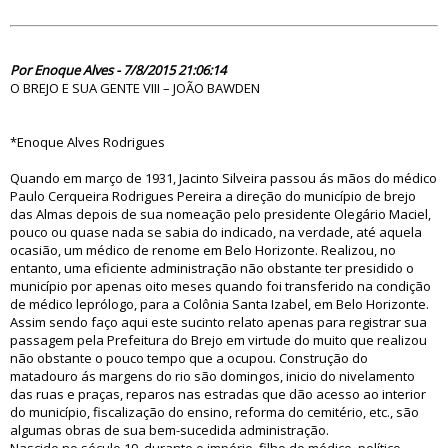
80383
Por Enoque Alves - 7/8/2015 21:06:14
O BREJO E SUA GENTE VIII – JOÃO BAWDEN
*Enoque Alves Rodrigues
Quando em março de 1931, Jacinto Silveira passou ás mãos do médico
Paulo Cerqueira Rodrigues Pereira a direção do município de brejo
das Almas depois de sua nomeação pelo presidente Olegário Maciel,
pouco ou quase nada se sabia do indicado, na verdade, até aquela
ocasião, um médico de renome em Belo Horizonte. Realizou, no
entanto, uma eficiente administração não obstante ter presidido o
município por apenas oito meses quando foi transferido na condição
de médico leprólogo, para a Colônia Santa Izabel, em Belo Horizonte.
Assim sendo faço aqui este sucinto relato apenas para registrar sua
passagem pela Prefeitura do Brejo em virtude do muito que realizou
não obstante o pouco tempo que a ocupou. Construção do
matadouro ás margens do rio são domingos, inicio do nivelamento
das ruas e praças, reparos nas estradas que dão acesso ao interior
do município, fiscalização do ensino, reforma do cemitério, etc., são
algumas obras de sua bem-sucedida administração.