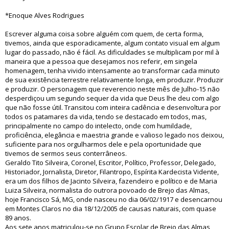
*Enoque Alves Rodrigues
Escrever alguma coisa sobre alguém com quem, de certa forma,
tivemos, ainda que esporadicamente, algum contato visual em algum
lugar do passado, não é fácil. As dificuldades se multiplicam por mil à
maneira que a pessoa que desejamos nos referir, em singela
homenagem, tenha vivido intensamente ao transformar cada minuto
de sua existência terrestre relativamente longa, em produzir. Produzir
e produzir. O personagem que reverencio neste mês de Julho-15 não
desperdiçou um segundo sequer da vida que Deus lhe deu com algo
que não fosse útil. Transitou com inteira cadência e desenvoltura por
todos os patamares da vida, tendo se destacado em todos, mas,
principalmente no campo do intelecto, onde com humildade,
proficiência, elegância e maestria grande e valioso legado nos deixou,
suficiente para nos orgulharmos dele e pela oportunidade que
tivemos de sermos seus conterrâneos.
Geraldo Tito Silveira, Coronel, Escritor, Político, Professor, Delegado,
Historiador, Jornalista, Diretor, Filantropo, Espírita Kardecista Vidente,
era um dos filhos de Jacinto Silveira, fazendeiro e político e de Maria
Luiza Silveira, normalista do outrora povoado de Brejo das Almas,
hoje Francisco Sá, MG, onde nasceu no dia 06/02/1917 e desencarnou
em Montes Claros no dia 18/12/2005 de causas naturais, com quase
89 anos.
Aos sete anos matriculou-se no Grupo Escolar de Brejo das Almas