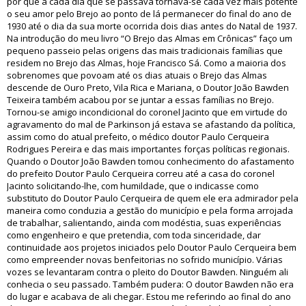
por que a cada dia que se passava tornava-se cada vez mais potente
o seu amor pelo Brejo ao ponto de lá permanecer do final do ano de
1930 até o dia da sua morte ocorrida dois dias antes do Natal de 1937.
Na introdução do meu livro “O Brejo das Almas em Crônicas” faço um
pequeno passeio pelas origens das mais tradicionais famílias que
residem no Brejo das Almas, hoje Francisco Sá. Como a maioria dos
sobrenomes que povoam até os dias atuais o Brejo das Almas
descende de Ouro Preto, Vila Rica e Mariana, o Doutor João Bawden
Teixeira também acabou por se juntar a essas famílias no Brejo.
Tornou-se amigo incondicional do coronel Jacinto que em virtude do
agravamento do mal de Parkinson já estava se afastando da política,
assim como do atual prefeito, o médico doutor Paulo Cerqueira
Rodrigues Pereira e das mais importantes forças políticas regionais.
Quando o Doutor João Bawden tomou conhecimento do afastamento
do prefeito Doutor Paulo Cerqueira correu até a casa do coronel
Jacinto solicitando-lhe, com humildade, que o indicasse como
substituto do Doutor Paulo Cerqueira de quem ele era admirador pela
maneira como conduzia a gestão do município e pela forma arrojada
de trabalhar, salientando, ainda com modéstia, suas experiências
como engenheiro e que pretendia, com toda sinceridade, dar
continuidade aos projetos iniciados pelo Doutor Paulo Cerqueira bem
como empreender novas benfeitorias no sofrido município. Várias
vozes se levantaram contra o pleito do Doutor Bawden. Ninguém ali
conhecia o seu passado. Também pudera: O doutor Bawden não era
do lugar e acabava de ali chegar. Estou me referindo ao final do ano