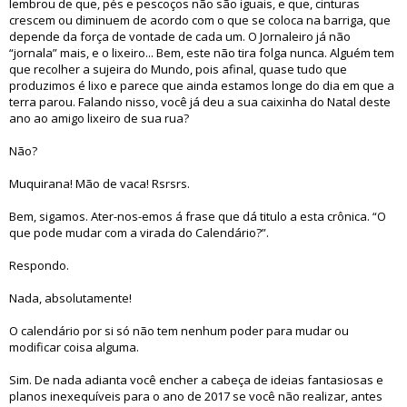
lembrou de que, pés e pescoços não são iguais, e que, cinturas
crescem ou diminuem de acordo com o que se coloca na barriga, que
depende da força de vontade de cada um. O Jornaleiro já não
“jornala” mais, e o lixeiro... Bem, este não tira folga nunca. Alguém tem
que recolher a sujeira do Mundo, pois afinal, quase tudo que
produzimos é lixo e parece que ainda estamos longe do dia em que a
terra parou. Falando nisso, você já deu a sua caixinha do Natal deste
ano ao amigo lixeiro de sua rua?
Não?
Muquirana! Mão de vaca! Rsrsrs.
Bem, sigamos. Ater-nos-emos á frase que dá titulo a esta crônica. “O
que pode mudar com a virada do Calendário?”.
Respondo.
Nada, absolutamente!
O calendário por si só não tem nenhum poder para mudar ou
modificar coisa alguma.
Sim. De nada adianta você encher a cabeça de ideias fantasiosas e
planos inexequíveis para o ano de 2017 se você não realizar, antes