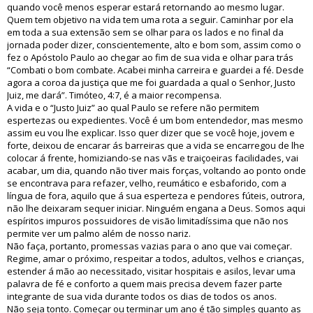
quando você menos esperar estará retornando ao mesmo lugar.
Quem tem objetivo na vida tem uma rota a seguir. Caminhar por ela
em toda a sua extensão sem se olhar para os lados e no final da
jornada poder dizer, conscientemente, alto e bom som, assim como o
fez o Apóstolo Paulo ao chegar ao fim de sua vida e olhar para trás
“Combati o bom combate. Acabei minha carreira e guardei a fé. Desde
agora a coroa da justiça que me foi guardada a qual o Senhor, Justo
Juiz, me dará”. Timóteo, 4:7, é a maior recompensa.
A vida e o “Justo Juiz” ao qual Paulo se refere não permitem
espertezas ou expedientes. Você é um bom entendedor, mas mesmo
assim eu vou lhe explicar. Isso quer dizer que se você hoje, jovem e
forte, deixou de encarar ás barreiras que a vida se encarregou de lhe
colocar á frente, homiziando-se nas vãs e traiçoeiras facilidades, vai
acabar, um dia, quando não tiver mais forças, voltando ao ponto onde
se encontrava para refazer, velho, reumático e esbaforido, com a
língua de fora, aquilo que á sua esperteza e pendores fúteis, outrora,
não lhe deixaram sequer iniciar. Ninguém engana a Deus. Somos aqui
espíritos impuros possuidores de visão limitadíssima que não nos
permite ver um palmo além de nosso nariz.
Não faça, portanto, promessas vazias para o ano que vai começar.
Regime, amar o próximo, respeitar a todos, adultos, velhos e crianças,
estender á mão ao necessitado, visitar hospitais e asilos, levar uma
palavra de fé e conforto a quem mais precisa devem fazer parte
integrante de sua vida durante todos os dias de todos os anos.
Não seja tonto. Começar ou terminar um ano é tão simples quanto as