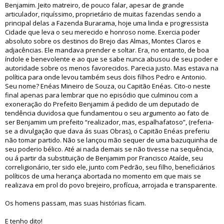
Benjamim. Jeito matreiro, de pouco falar, apesar de grande
articulador, riquíssimo, proprietário de muitas fazendas sendo a
principal delas a Fazenda Burarama, hoje uma linda e progressista
Cidade que leva o seu merecido e honroso nome. Exercia poder
absoluto sobre os destinos do Brejo das Almas, Montes Claros e
adjacências. Ele mandava prender e soltar. Era, no entanto, de boa
índole e benevolente e ao que se sabe nunca abusou de seu poder e
autoridade sobre os menos favorecidos. Parecia justo. Mas estava na
política para onde levou também seus dois filhos Pedro e Antonio.
Seu nome? Enéas Mineiro de Souza, ou Capitão Enéas. Cito-o neste
final apenas para lembrar que no episódio que culminou com a
exoneração do Prefeito Benjamim á pedido de um deputado de
tendência duvidosa que fundamentou o seu argumento ao fato de
ser Benjamim um prefeito “realizador, mas, espalhafatoso”, (referia-
se a divulgação que dava ás suas Obras), o Capitão Enéas preferiu
não tomar partido. Não se lançou mão sequer de uma bazuquinha de
seu poderio bélico. Até ai nada demais se não tivesse na sequência,
ou á partir da substituição de Benjamim por Francisco Ataíde, seu
correligionário, ter sido ele, junto com Pedrão, seu filho, beneficiários
políticos de uma herança abortada no momento em que mais se
realizava em prol do povo brejeiro, profícua, arrojada e transparente.
Os homens passam, mas suas histórias ficam.
E tenho dito!