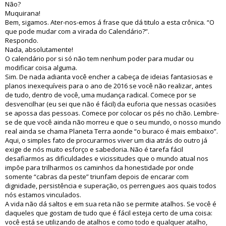
Não?
Muquirana!
Bem, sigamos. Ater-nos-emos á frase que dá titulo a esta crônica. “O
que pode mudar com a virada do Calendário?”.
Respondo.
Nada, absolutamente!
O calendário por si só não tem nenhum poder para mudar ou
modificar coisa alguma.
Sim. De nada adianta você encher a cabeça de ideias fantasiosas e
planos inexequíveis para o ano de 2016 se você não realizar, antes
de tudo, dentro de você, uma mudança radical. Comece por se
desvencilhar (eu sei que não é fácil) da euforia que nessas ocasiões
se apossa das pessoas. Comece por colocar os pés no chão. Lembre-
se de que você ainda não morreu e que o seu mundo, o nosso mundo
real ainda se chama Planeta Terra aonde “o buraco é mais embaixo”.
Aqui, o simples fato de procurarmos viver um dia atrás do outro já
exige de nós muito esforço e sabedoria. Não é tarefa fácil
desafiarmos as dificuldades e vicissitudes que o mundo atual nos
impõe para trilharmos os caminhos da honestidade por onde
somente “cabras da peste” triunfam depois de encarar com
dignidade, persistência e superação, os perrengues aos quais todos
nós estamos vinculados.
A vida não dá saltos e em sua reta não se permite atalhos. Se você é
daqueles que gostam de tudo que é fácil esteja certo de uma coisa:
você está se utilizando de atalhos e como todo e qualquer atalho,