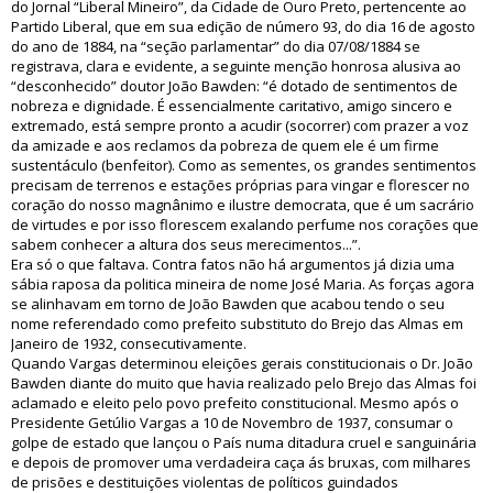
do Jornal “Liberal Mineiro”, da Cidade de Ouro Preto, pertencente ao
Partido Liberal, que em sua edição de número 93, do dia 16 de agosto
do ano de 1884, na “seção parlamentar” do dia 07/08/1884 se
registrava, clara e evidente, a seguinte menção honrosa alusiva ao
“desconhecido” doutor João Bawden: “é dotado de sentimentos de
nobreza e dignidade. É essencialmente caritativo, amigo sincero e
extremado, está sempre pronto a acudir (socorrer) com prazer a voz
da amizade e aos reclamos da pobreza de quem ele é um firme
sustentáculo (benfeitor). Como as sementes, os grandes sentimentos
precisam de terrenos e estações próprias para vingar e florescer no
coração do nosso magnânimo e ilustre democrata, que é um sacrário
de virtudes e por isso florescem exalando perfume nos corações que
sabem conhecer a altura dos seus merecimentos...”.
Era só o que faltava. Contra fatos não há argumentos já dizia uma
sábia raposa da politica mineira de nome José Maria. As forças agora
se alinhavam em torno de João Bawden que acabou tendo o seu
nome referendado como prefeito substituto do Brejo das Almas em
Janeiro de 1932, consecutivamente.
Quando Vargas determinou eleições gerais constitucionais o Dr. João
Bawden diante do muito que havia realizado pelo Brejo das Almas foi
aclamado e eleito pelo povo prefeito constitucional. Mesmo após o
Presidente Getúlio Vargas a 10 de Novembro de 1937, consumar o
golpe de estado que lançou o País numa ditadura cruel e sanguinária
e depois de promover uma verdadeira caça ás bruxas, com milhares
de prisões e destituições violentas de políticos guindados