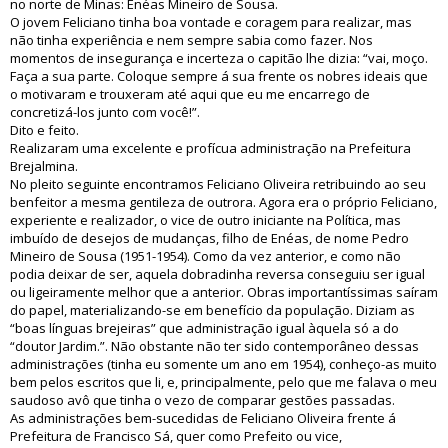
no norte de Minas: Enéas Mineiro de Sousa.
O jovem Feliciano tinha boa vontade e coragem para realizar, mas
não tinha experiência e nem sempre sabia como fazer. Nos
momentos de insegurança e incerteza o capitão lhe dizia: “vai, moço.
Faça a sua parte. Coloque sempre á sua frente os nobres ideais que
o motivaram e trouxeram até aqui que eu me encarrego de
concretizá-los junto com você!”.
Dito e feito.
Realizaram uma excelente e profícua administração na Prefeitura
Brejalmina.
No pleito seguinte encontramos Feliciano Oliveira retribuindo ao seu
benfeitor a mesma gentileza de outrora. Agora era o próprio Feliciano,
experiente e realizador, o vice de outro iniciante na Política, mas
imbuído de desejos de mudanças, filho de Enéas, de nome Pedro
Mineiro de Sousa (1951-1954). Como da vez anterior, e como não
podia deixar de ser, aquela dobradinha reversa conseguiu ser igual
ou ligeiramente melhor que a anterior. Obras importantíssimas saíram
do papel, materializando-se em benefício da população. Diziam as
“boas línguas brejeiras” que administração igual àquela só a do
“doutor Jardim.”. Não obstante não ter sido contemporâneo dessas
administrações (tinha eu somente um ano em 1954), conheço-as muito
bem pelos escritos que li, e, principalmente, pelo que me falava o meu
saudoso avô que tinha o vezo de comparar gestões passadas.
As administrações bem-sucedidas de Feliciano Oliveira frente á
Prefeitura de Francisco Sá, quer como Prefeito ou vice,