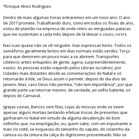
*Enoque Alves Rodrigues
Dentro de mais algumas horas entraremos em um novo ano. O ano
de 2017 promete. Trabalhando duro, como em todos os finais de ano,
estou de plantão na empresa de onde retiro as minguadas patacas
que me sustentam a cada mês depois de lá deixar o couro, rsrsrs.
Nas ruas quase não se vê ninguém. Vias expressas livres. Todos os
semáforos geralmente lentos em dias normais estão verdes. Torço
para que demorem um pouco mais a se abrirem. Transportes
coletivos antes entupidos de gente, agora, surpreendentemente,
vazios. As pessoas estão viajando pelos Litorais ou talvez, por
Cidades mais distantes desde as comemorações do Natal e só
retornarão á lide, se Deus assim o permitir, depois do dia dois de
Janeiro. Mas, caso Deus não permita, “não tem importância”, por que
grande parte vai retornar mesmo, de verdade, ao velho batente, só
depois do Carnaval.
Igrejas vazias, Bancos sem filas, Lojas ás moscas onde se veem
apenas alguns mortais tentando efetuar trocas de presentes que
ganharam no Natal em virtude de alguma desatenção do bom
velhinho que, na empolgação, ou, quem sabe, com um espumante a
mais no coité, se esqueceu do tamanho do sapato, do colarinho da
camisa ou da cintura da calça do digníssimo presenteado. Não se