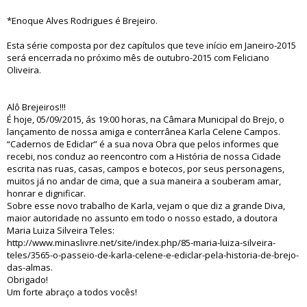
*Enoque Alves Rodrigues é Brejeiro.
Esta série composta por dez capítulos que teve início em Janeiro-2015
será encerrada no próximo mês de outubro-2015 com Feliciano
Oliveira.
Alô Brejeiros!!!
É hoje, 05/09/2015, ás 19:00 horas, na Câmara Municipal do Brejo, o
lançamento de nossa amiga e conterrânea Karla Celene Campos.
“Cadernos de Ediclar” é a sua nova Obra que pelos informes que
recebi, nos conduz ao reencontro com a História de nossa Cidade
escrita nas ruas, casas, campos e botecos, por seus personagens,
muitos já no andar de cima, que a sua maneira a souberam amar,
honrar e dignificar.
Sobre esse novo trabalho de Karla, vejam o que diz a grande Diva,
maior autoridade no assunto em todo o nosso estado, a doutora
Maria Luiza Silveira Teles:
http://www.minaslivre.net/site/index.php/85-maria-luiza-silveira-
teles/3565-o-passeio-de-karla-celene-e-ediclar-pela-historia-de-brejo-
das-almas.
Obrigado!
Um forte abraço a todos vocês!