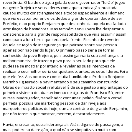
reverência. O balde de água gelada que o governador “furão” jogou
na gente Brejeira e seus lideres com aquela indicação inusitada
causou muitos constrangimentos a todos especialmente a Filomeno
que viu escapar por entre os dedos a grande oportunidade de ser
Prefeito, e ao próprio Benjamim que desconhecia aquela malfadada
articulação de bastidores. Mas também serviu para lhe despertar a
consciência para a grande responsabilidade que viria assumir assim
como para a luta feroz que teria pela frente. Ele tinha de reverter
àquela situação de insegurança que pairava sobre sua pessoa
apenas por não ser do lugar. O primeiro passo seria se tornar
conhecido do povo Brejeiro, pois assim ganharia sua confiança e a
melhor maneira de trazer o povo para o seu lado para que ele
pudesse se mostrar por inteiro e revelar as suas intenções de
realizar o seu melhor seria conquistando, antes, os seus lideres. Foi o
que ele fez. Aos poucos e com muita humildade o Prefeito Benjamim
Marinho Figueiredo ia pavimentando o seu caminho construindo
Obras de impacto social irrefutável. É de sua gestão a implantação do
primeiro sistema de abastecimento de águas de Francisco Sá, entre
outras. Madrugador, trabalhador contumaz, polido, fluência verbal
perfeita, possuía um marketing pessoal de dar inveja aos
marqueteiros políticos de hoje, que ao contrário do grande Benjamim,
por não terem o que mostrar, mentem, descaradamente.
Havia, entretanto, outra liderança ali. Aliás, diga-se de passagem, a
mais poderosa da região, a qual não se simpatizava muito com