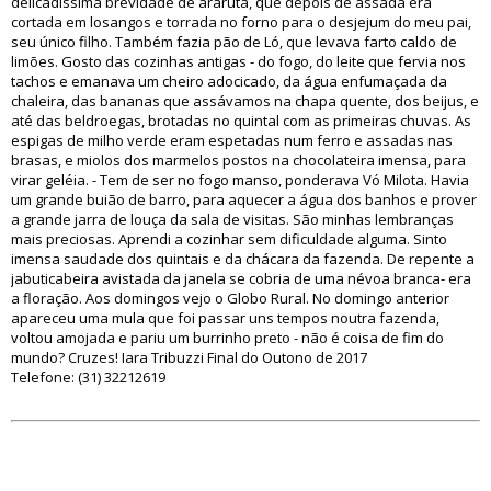
delicadíssima brevidade de araruta, que depois de assada era
cortada em losangos e torrada no forno para o desjejum do meu pai,
seu único filho. Também fazia pão de Ló, que levava farto caldo de
limões. Gosto das cozinhas antigas - do fogo, do leite que fervia nos
tachos e emanava um cheiro adocicado, da água enfumaçada da
chaleira, das bananas que assávamos na chapa quente, dos beijus, e
até das beldroegas, brotadas no quintal com as primeiras chuvas. As
espigas de milho verde eram espetadas num ferro e assadas nas
brasas, e miolos dos marmelos postos na chocolateira imensa, para
virar geléia. - Tem de ser no fogo manso, ponderava Vó Milota. Havia
um grande buião de barro, para aquecer a água dos banhos e prover
a grande jarra de louça da sala de visitas. São minhas lembranças
mais preciosas. Aprendi a cozinhar sem dificuldade alguma. Sinto
imensa saudade dos quintais e da chácara da fazenda. De repente a
jabuticabeira avistada da janela se cobria de uma névoa branca- era
a floração. Aos domingos vejo o Globo Rural. No domingo anterior
apareceu uma mula que foi passar uns tempos noutra fazenda,
voltou amojada e pariu um burrinho preto - não é coisa de fim do
mundo? Cruzes! Iara Tribuzzi Final do Outono de 2017
Telefone: (31) 32212619