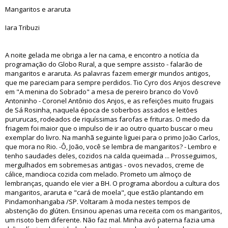
Mangaritos e araruta
Iara Tribuzi
A noite gelada me obriga a ler na cama, e encontro a notícia da
programação do Globo Rural, a que sempre assisto - falarão de
mangaritos e araruta. As palavras fazem emergir mundos antigos,
que me pareciam para sempre perdidos. Tio Cyro dos Anjos descreve
em "A menina do Sobrado" a mesa de pereiro branco do Vovô
Antoninho - Coronel Antônio dos Anjos, e as refeições muito frugais
de Sá Rosinha, naquela época de soberbos assados e leitões
pururucas, rodeados de riquíssimas farofas e frituras. O medo da
friagem foi maior que o impulso de ir ao outro quarto buscar o meu
exemplar do livro. Na manhã seguinte liguei para o primo João Carlos,
que mora no Rio. -Ô, João, você se lembra de mangaritos? - Lembro e
tenho saudades deles, cozidos na calda queimada ... Prosseguimos,
mergulhados em sobremesas antigas - ovos nevados, creme de
cálice, mandioca cozida com melado. Prometo um almoço de
lembranças, quando ele vier a BH. O programa abordou a cultura dos
mangaritos, araruta e "cará de moela", que estão plantando em
Pindamonhangaba /SP. Voltaram à moda nestes tempos de
abstenção do glúten. Ensinou apenas uma receita com os mangaritos,
um risoto bem diferente. Não faz mal. Minha avó paterna fazia uma